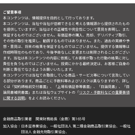
ご留意事項
本コンテンツは、情報提供を目的として行っております。
本コンテンツは、当社や当社が信頼できると考える情報源から提供されたもの
を提供していますが、当社はその正確性や完全性について意見を表明し、また
保証するものではございません。有価証券の購入、売却、デリバティブ取引、
その他の取引を推奨し、勧誘するものではありません。また、過去の実績や予
想・意見は、将来の結果を保証するものではございません。提供する情報等は
作成時現在のものであり、今後予告なしに変更または削除されることがござい
ます。当社は本コンテンツの内容に依拠してお客様が取った行動の結果に対し
責任を負うものではございません。投資にかかる最終決定は、お客様ご自身の
判断と責任でなさるようお願いいたします。
本コンテンツでは当社でお取扱している商品・サービス等について言及してい
る部分があります。商品ごとに手数料等およびリスクは異なりますので、詳し
くは「契約締結前交付書面」、「上場有価証券等書面」、「目論見書」、「目
論見書補完書面」または当社ウェブサイトの「
リスク・手数料などの重要事項
に関する説明
」をよくお読みください。
金融商品取引業者 関東財務局長（金商）第165号
日本証券業協会、一般社団法人 第二種金融商品取引業協会、一般社
団法人 金融先物取引業協会、