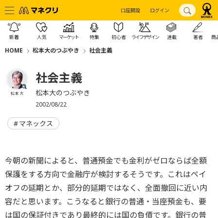
口座開設
ログイン
新着
人気
マーケット
特集
初心者
ライフデザイン
連載
著者
商
HOME
松本大のつぶやき
社会主義
社会主義
松本大のつぶやき
松本 大
2002/08/22
マネックス
今朝の新聞によると、普通預金でも金利がゼロならば全額
保護をする方向で金融庁が検討するそうです。これはペイ
オフの延期とか、部分的延期ではなく、全面撤回に近い内
容だと思います。こうなると銀行の普通・当座預金も、要
は国の保証付きであり最終的には国の負債です。銀行の普