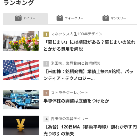
ランキング
デイリー
ウイークリー
マンスリー
マネックス人生100年デザイン
「墓じまい」には期限がある？墓じまいの流れ
とかかる費用を解説
米国株、業界動向と銘柄解説
【米国株：銘柄発掘】業績上振れ5銘柄、パラ
ンティア・テクノロジー...
ストラテジーレポート
半導体株の調整は底値をつけたか
吉田恒の為替デイリー
【為替】120日MA（移動平均線）割れが示す円
売り取引の損失