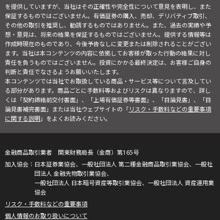
を提供していますが、当社はその正確性や完全性について意見を表明し、また
保証するものではございません。有価証券の購入、売却、デリバティブ取引、
その他の取引を推奨し、勧誘するものではありません。また、過去の実績や予
想・意見は、将来の結果を保証するものではございません。提供する情報等は
作成時現在のものであり、今後予告なしに変更または削除されることがござい
ます。当社は本コンテンツの内容に依拠してお客様が取った行動の結果に対し
責任を負うものではございません。投資にかかる最終決定は、お客様ご自身の
判断と責任でなさるようお願いいたします。
本コンテンツでは当社でお取扱している商品・サービス等について言及してい
る部分があります。商品ごとに手数料等およびリスクは異なりますので、詳し
くは「契約締結前交付書面」、「上場有価証券等書面」、「目論見書」、「目
論見書補完書面」または当社ウェブサイトの「
リスク・手数料などの重要事項
に関する説明
」をよくお読みください。
金融商品取引業者 関東財務局長（金商）第165号
日本証券業協会、一般社団法人 第二種金融商品取引業協会、一般社
団法人 金融先物取引業協会、
一般社団法人 日本暗号資産等取引業協会、一般社団法人 資産運用業
協会
リスク・手数料などの重要事項
個人情報のお取り扱いについて