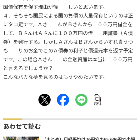
国債保有を促す理由が怪 しいと思います。
４．そもそも国民による国の負債の大量保有というのは正
にタコ足です。Ａさ んがＢさんから１００万円借金を
して、ＢさんはＡさんに１００万円の借 用証書（Ａ債
券）を発行する。しかしＡさんはＢさんからいずれ貰うつ
も りのお金でこのＡ債券の利子と償還元本を返す予定
です。この場合Ａさん の金融資産は本当に１００万円
と言えるでしょうか？
こんなバカな夢を見るのはもうやめたいです。
ｱﾝｹｰﾄ
あわせて読む
（まとめ）日経平均は76円安の65,606円で小幅