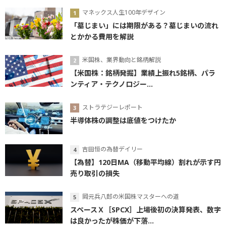
マネックス人生100年デザイン
「墓じまい」には期限がある？墓じまいの流れ
とかかる費用を解説
米国株、業界動向と銘柄解説
【米国株：銘柄発掘】業績上振れ5銘柄、パラ
ンティア・テクノロジー...
ストラテジーレポート
半導体株の調整は底値をつけたか
吉田恒の為替デイリー
【為替】120日MA（移動平均線）割れが示す円
売り取引の損失
岡元兵八郎の米国株マスターへの道
スペースＸ［SPCX］上場後初の決算発表、数字
は良かったが株価が下落...