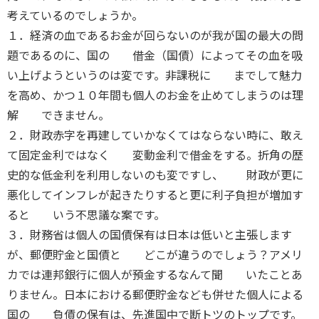
考えているのでしょうか。
１．経済の血であるお金が回らないのが我が国の最大の問
題であるのに、国の 借金（国債）によってその血を吸
い上げようというのは変です。非課税に までして魅力
を高め、かつ１０年間も個人のお金を止めてしまうのは理
解 できません。
２．財政赤字を再建していかなくてはならない時に、敢え
て固定金利ではなく 変動金利で借金をする。折角の歴
史的な低金利を利用しないのも変ですし、 財政が更に
悪化してインフレが起きたりすると更に利子負担が増加す
ると いう不思議な案です。
３．財務省は個人の国債保有は日本は低いと主張します
が、郵便貯金と国債と どこが違うのでしょう？アメリ
カでは連邦銀行に個人が預金するなんて聞 いたことあ
りません。日本における郵便貯金なども併せた個人による
国の 負債の保有は、先進国中で断トツのトップです。