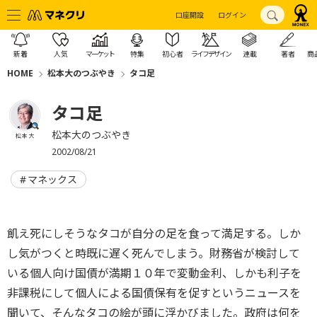
口座開設
ログイン
新着
人気
マーケット
特集
初心者
ライフデザイン
連載
著者
商
HOME
松本大のつぶやき
タコ足
タコ足
松本大のつぶやき
松本 大
2002/08/21
マネックス
飢え死にしそうなタコが自分の足を食って満足する。しか
し気がつくと時既に遅く死んでしまう。財務省が検討して
いる個人向け国債が満期１０年で変動金利、しかも利子を
非課税にして個人による国債保有を促すというニュースを
聞いて、そんなタコの絵が頭に浮かびました。政府は何を