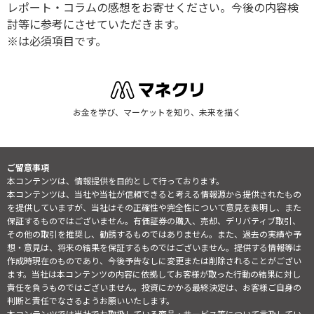
レポート・コラムの感想をお寄せください。今後の内容検
討等に参考にさせていただきます。
※は必須項目です。
お金を学び、マーケットを知り、未来を描く
ご留意事項
本コンテンツは、情報提供を目的として行っております。
本コンテンツは、当社や当社が信頼できると考える情報源から提供されたもの
を提供していますが、当社はその正確性や完全性について意見を表明し、また
保証するものではございません。有価証券の購入、売却、デリバティブ取引、
その他の取引を推奨し、勧誘するものではありません。また、過去の実績や予
想・意見は、将来の結果を保証するものではございません。提供する情報等は
作成時現在のものであり、今後予告なしに変更または削除されることがござい
ます。当社は本コンテンツの内容に依拠してお客様が取った行動の結果に対し
責任を負うものではございません。投資にかかる最終決定は、お客様ご自身の
判断と責任でなさるようお願いいたします。