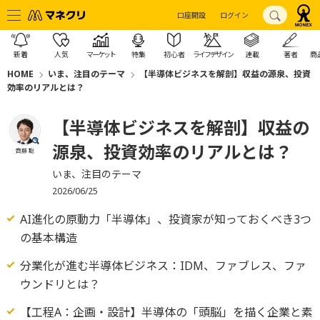
口座開設
ログイン
新着
人気
マーケット
特集
初心者
ライフデザイン
連載
著者
商
HOME
いま、注目のテーマ
【半導体ビジネスを解剖】収益の源泉、投資
効率のリアルとは？
【半導体ビジネスを解剖】収益の
源泉、投資効率のリアルとは？
齊藤 聡
いま、注目のテーマ
2026/06/25
AI進化の原動力「半導体」、投資家が知っておくべき3つ
の基本構造
分業化が進む半導体ビジネス：IDM、ファブレス、ファ
ウンドリとは？
【工程A：企画・設計】半導体の「頭脳」を描く企業と素