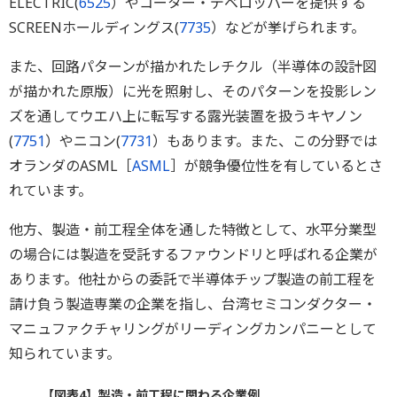
ELECTRIC(
6525
）やコーター・デベロッパーを提供する
SCREENホールディングス(
7735
）などが挙げられます。
また、回路パターンが描かれたレチクル（半導体の設計図
が描かれた原版）に光を照射し、そのパターンを投影レン
ズを通してウエハ上に転写する露光装置を扱うキヤノン
(
7751
）やニコン(
7731
）もあります。また、この分野では
オランダのASML［
ASML
］が競争優位性を有しているとさ
れています。
他方、製造・前工程全体を通した特徴として、水平分業型
の場合には製造を受託するファウンドリと呼ばれる企業が
あります。他社からの委託で半導体チップ製造の前工程を
請け負う製造専業の企業を指し、台湾セミコンダクター・
マニュファクチャリングがリーディングカンパニーとして
知られています。
【図表4】製造・前工程に関わる企業例