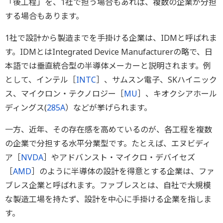
「後工程」を、1社で担う場合もあれば、複数の企業が分担
する場合もあります。
1社で設計から製造までを手掛ける企業は、IDMと呼ばれま
す。IDMとはIntegrated Device Manufacturerの略で、日
本語では垂直統合型の半導体メーカーと説明されます。例
として、インテル［
INTC
］、サムスン電子、SKハイニック
ス、マイクロン・テクノロジー［
MU
］、キオクシアホール
ディングス(
285A
）などが挙げられます。
一方、近年、その存在感を高めているのが、各工程を複数
の企業で分担する水平分業型です。たとえば、エヌビディ
ア［
NVDA
］やアドバンスト・マイクロ・デバイセズ
［
AMD
］のように半導体の設計を得意とする企業は、ファ
ブレス企業と呼ばれます。ファブレスとは、自社で大規模
な製造工場を持たず、設計を中心に手掛ける企業を指しま
す。