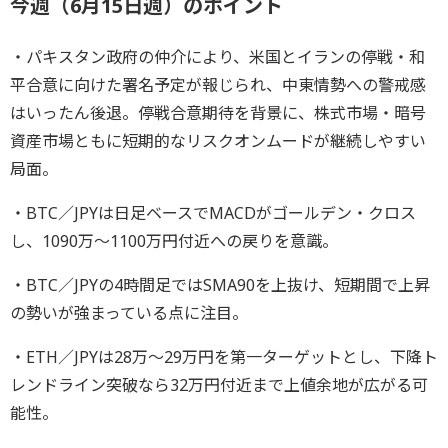
今週（6月15日週）のポイント
・パキスタン政府の仲介により、米国とイランの停戦・和
平合意に向けた署名予定が報じられ、中東情勢への警戒感
はいったん後退。停戦合意期待を背景に、株式市場・暗号
資産市場ともに短期的なリスクオンムードが継続しやすい
局面。
・BTC／JPYは日足ベースでMACDがゴールデン・クロス
し、1090万～1100万円付近への戻りを意識。
・BTC／JPYの4時間足ではSMA90を上抜け、短期間で上昇
の勢いが強まっている点に注目。
・ETH／JPYは28万～29万円を第一ターゲットとし、下降ト
レンドライン突破なら32万円付近まで上値余地が広がる可
能性。