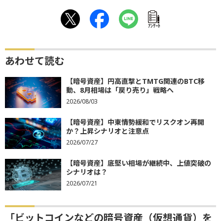
ｱﾝｹｰﾄ
あわせて読む
【暗号資産】円高直撃とTMTG関連のBTC移
動、8月相場は「戻り売り」戦略へ
2026/08/03
【暗号資産】中東情勢緩和でリスクオン再開
か？上昇シナリオと注意点
2026/07/27
【暗号資産】底堅い相場が継続中、上値突破の
シナリオは？
2026/07/21
「ビットコインなどの暗号資産（仮想通貨）を