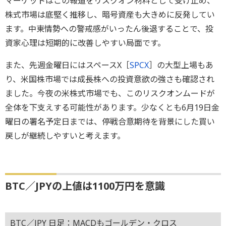
マーケットはこの報道をリスクオン材料として受け止め、
株式市場は底堅く推移し、暗号資産も大きめに反発してい
ます。中東情勢への警戒感がいったん後退することで、投
資家心理は短期的に改善しやすい局面です。
また、先週金曜日にはスペースX［
SPCX
］の大型上場もあ
り、米国株市場では成長株への投資意欲の強さも確認され
ました。今夜の米株式市場でも、このリスクオンムードが
全体を下支えする可能性があります。少なくとも6月19日金
曜日の署名予定日までは、停戦合意期待を背景にした買い
戻しが継続しやすいと考えます。
BTC／JPYの上値は1100万円を意識
BTC／JPY 日足：MACDもゴールデン・クロス