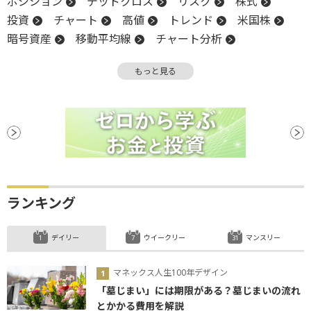
ポジション
デッドクロス
リスク
株式
投資
チャート
高値
トレンド
米国株
暗号資産
移動平均線
チャート分析
投資家心理
反発
引け
リスクオン
もっと見る
上値
オシレーター
材料
上場
底
デリバティブ
反落
ランキング
デイリー
ウイークリー
マンスリー
マネックス人生100年デザイン
「墓じまい」には期限がある？墓じまいの流れ
とかかる費用を解説