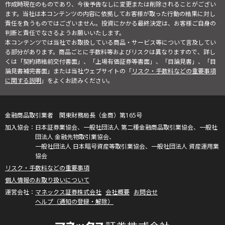
作成時現在のものであり、今後予告なしに変更または削除されることがござい
ます。当社は本コンテンツの内容に依拠してお客様が取った行動の結果に対し
責任を負うものではございません。投資にかかる最終決定は、お客様ご自身の
判断と責任でなさるようお願いいたします。
本コンテンツでは当社でお取扱している商品・サービス等について言及してい
る部分があります。商品ごとに手数料等およびリスクは異なりますので、詳し
くは「契約締結前交付書面」、「上場有価証券等書面」、「目論見書」、「目
論見書補完書面」または当社ウェブサイトの「
リスク・手数料などの重要事項
に関する説明
」をよくお読みください。
金融商品取引業者 関東財務局長（金商）第165号
日本証券業協会、一般社団法人 第二種金融商品取引業協会、一般社
団法人 金融先物取引業協会、
一般社団法人 日本暗号資産等取引業協会、一般社団法人 資産運用業
協会
リスク・手数料などの重要事項
個人情報のお取り扱いについて
マネックス証券株式会社
会社概要
お問合せ
ヘルプ（通知の登録・解除）