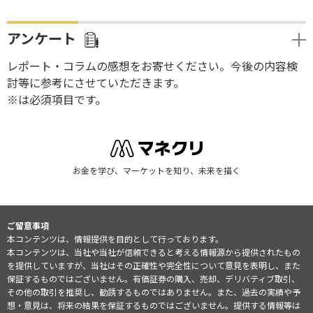
アンケート
レポート・コラムの感想をお寄せください。今後の内容検
討等に参考にさせていただきます。
※は必須項目です。
お金を学び、マーケットを知り、未来を描く
ご留意事項
本コンテンツは、情報提供を目的として行っております。
本コンテンツは、当社や当社が信頼できると考える情報源から提供されたもの
を提供していますが、当社はその正確性や完全性について意見を表明し、また
保証するものではございません。有価証券の購入、売却、デリバティブ取引、
その他の取引を推奨し、勧誘するものではありません。また、過去の実績や予
想・意見は、将来の結果を保証するものではございません。提供する情報等は