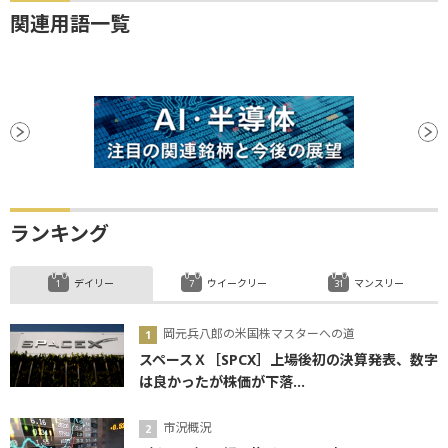
関連用語一覧
ランキング
デイリー
ウイークリー
マンスリー
岡元兵八郎の米国株マスターへの道
スペースＸ［SPCX］上場後初の決算発表、数字
は良かったが株価が下落...
市況概況