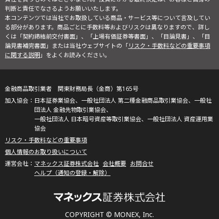
判断と責任でなさるようお願いいたします。
本コンテンツでは当社でお取扱している商品・サービス等について言及してい
る部分があります。商品ごとに手数料等およびリスクは異なりますので、詳し
くは「契約締結前交付書面」、「上場有価証券等書面」、「目論見書」、「目
論見書補完書面」または当社ウェブサイトの「
リスク・手数料などの重要事項
に関する説明
」をよくお読みください。
金融商品取引業者 関東財務局長（金商）第165号
日本証券業協会、一般社団法人 第二種金融商品取引業協会、一般社
団法人 金融先物取引業協会、
一般社団法人 日本暗号資産等取引業協会、一般社団法人 資産運用業
協会
リスク・手数料などの重要事項
個人情報のお取り扱いについて
マネックス証券株式会社
会社概要
お問合せ
ヘルプ（通知の登録・解除）
COPYRIGHT © MONEX, Inc.