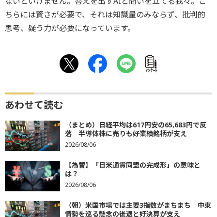
ないといけません。答えを出すAIと問いを立てる我々。こ
ちらには賢さが必要で、それは知識量のみならず、批判的
思考、疑う力が必要になっています。
ｱﾝｹｰﾄ
あわせて読む
（まとめ）日経平均は617円安の65,683円で反
落 半導体株に売りも好業績銘柄が支え
2026/08/06
【為替】「日米通貨同盟の完成形」の意味と
は？
2026/08/06
（朝）米国市場では主要3指数がまちまち 中東
情勢を巡る懸念の後退と好決算が支え