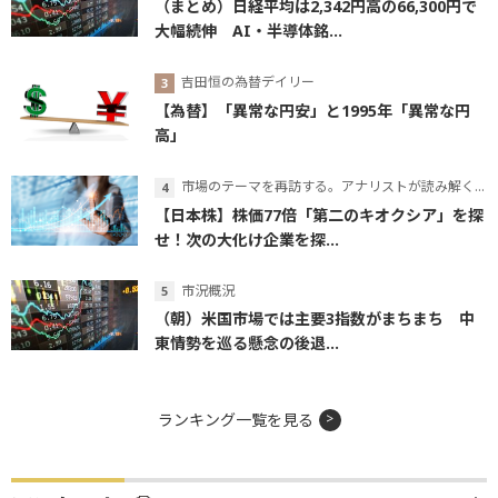
（まとめ）日経平均は2,342円高の66,300円で
大幅続伸 AI・半導体銘...
吉田恒の為替デイリー
【為替】「異常な円安」と1995年「異常な円
高」
市場のテーマを再訪する。アナリストが読み解くテーマの本質
【日本株】株価77倍「第二のキオクシア」を探
せ！次の大化け企業を探...
市況概況
（朝）米国市場では主要3指数がまちまち 中
東情勢を巡る懸念の後退...
ランキング一覧を見る