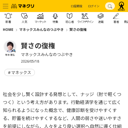
口座開設
ログイン
新着
人気
マーケット
特集
初心者
ライフデザイン
連載
著者
商
HOME
マネックスみんなのつぶやき
賢さの復権
賢さの復権
マネックスみんなのつぶやき
塚本 憲弘
2026/05/18
マネックス
社会を少し賢く設計する発想として、ナッジ（肘で軽くつ
つく）という考え方があります。行動経済学を通じて広く
知られるようになった概念で、健康診断を受けやすくす
る、貯蓄を続けやすくするなど、人間の弱さや迷いやすさ
を前提にしながら、人々をより良い選択へ自然に導く仕組