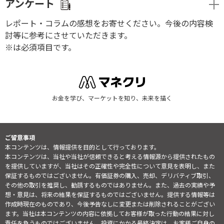
アンケート
レポート・コラムの感想をお寄せください。今後の内容検
討等に参考にさせていただきます。
※は必須項目です。
お金を学び、マーケットを知り、未来を描く
ご留意事項
本コンテンツは、情報提供を目的として行っております。
本コンテンツは、当社や当社が信頼できると考える情報源から提供されたもの
を提供していますが、当社はその正確性や完全性について意見を表明し、また
保証するものではございません。有価証券の購入、売却、デリバティブ取引、
その他の取引を推奨し、勧誘するものではありません。また、過去の実績や予
想・意見は、将来の結果を保証するものではございません。提供する情報等は
作成時現在のものであり、今後予告なしに変更または削除されることがござい
ます。当社は本コンテンツの内容に依拠してお客様が取った行動の結果に対し
責任を負うものではございません。投資にかかる最終決定は、お客様ご自身の