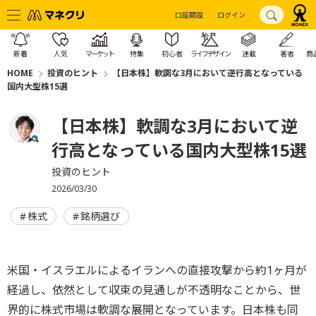
口座開設
ログイン
新着
人気
マーケット
特集
初心者
ライフデザイン
連載
著者
商
HOME
投資のヒント
【日本株】軟調な3月において逆行高となっている
国内大型株15選
【日本株】軟調な3月において逆
行高となっている国内大型株15選
投資のヒント
2026/03/30
株式
銘柄選び
米国・イスラエルによるイランへの直接攻撃から約1ヶ月が
経過し、依然として収束の見通しが不透明なことから、世
界的に株式市場は軟調な展開となっています。日本株も同