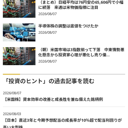
（まとめ）日経平均は76円安の65,606円で小幅
に続落 来週は米物価指標に注目
2026/08/07
半導体株の調整は底値をつけたか
2026/08/07
（朝）米国市場は3指数揃って下落 中東情勢悪
化懸念から投資家心理が悪化し売り優...
2026/08/07
「投資のヒント」の過去記事を読む
2026/08/07
【米国株】資本効率の改善と成長性を兼ね備えた銘柄例
2026/08/03
【日本】直近3年と今期予想配当の成長率が10％超で配当利回りが
高い大型株