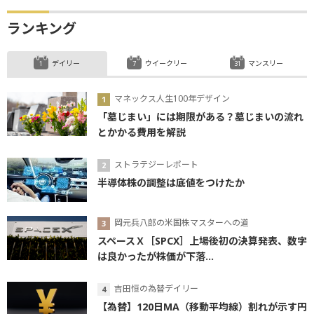
ランキング
デイリー
ウイークリー
マンスリー
マネックス人生100年デザイン
「墓じまい」には期限がある？墓じまいの流れ
とかかる費用を解説
ストラテジーレポート
半導体株の調整は底値をつけたか
岡元兵八郎の米国株マスターへの道
スペースＸ［SPCX］上場後初の決算発表、数字
は良かったが株価が下落...
吉田恒の為替デイリー
【為替】120日MA（移動平均線）割れが示す円