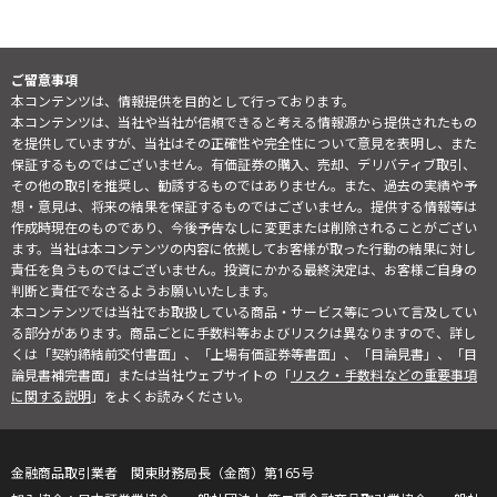
ご留意事項
本コンテンツは、情報提供を目的として行っております。
本コンテンツは、当社や当社が信頼できると考える情報源から提供されたもの
を提供していますが、当社はその正確性や完全性について意見を表明し、また
保証するものではございません。有価証券の購入、売却、デリバティブ取引、
その他の取引を推奨し、勧誘するものではありません。また、過去の実績や予
想・意見は、将来の結果を保証するものではございません。提供する情報等は
作成時現在のものであり、今後予告なしに変更または削除されることがござい
ます。当社は本コンテンツの内容に依拠してお客様が取った行動の結果に対し
責任を負うものではございません。投資にかかる最終決定は、お客様ご自身の
判断と責任でなさるようお願いいたします。
本コンテンツでは当社でお取扱している商品・サービス等について言及してい
る部分があります。商品ごとに手数料等およびリスクは異なりますので、詳し
くは「契約締結前交付書面」、「上場有価証券等書面」、「目論見書」、「目
論見書補完書面」または当社ウェブサイトの「
リスク・手数料などの重要事項
に関する説明
」をよくお読みください。
金融商品取引業者 関東財務局長（金商）第165号