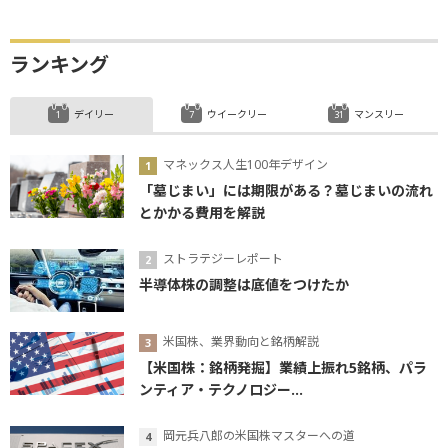
ランキング
デイリー
ウイークリー
マンスリー
マネックス人生100年デザイン
「墓じまい」には期限がある？墓じまいの流れ
とかかる費用を解説
ストラテジーレポート
半導体株の調整は底値をつけたか
米国株、業界動向と銘柄解説
【米国株：銘柄発掘】業績上振れ5銘柄、パラ
ンティア・テクノロジー...
岡元兵八郎の米国株マスターへの道