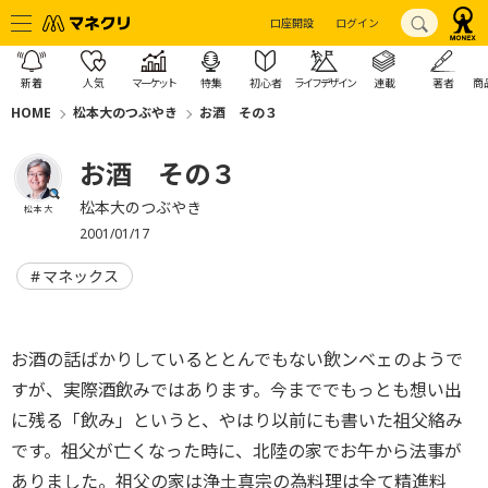
口座開設
ログイン
新着
人気
マーケット
特集
初心者
ライフデザイン
連載
著者
商
HOME
松本大のつぶやき
お酒 その３
お酒 その３
松本大のつぶやき
松本 大
2001/01/17
マネックス
お酒の話ばかりしているととんでもない飲ンベェのようで
すが、実際酒飲みではあります。今まででもっとも想い出
に残る「飲み」というと、やはり以前にも書いた祖父絡み
です。祖父が亡くなった時に、北陸の家でお午から法事が
ありました。祖父の家は浄土真宗の為料理は全て精進料