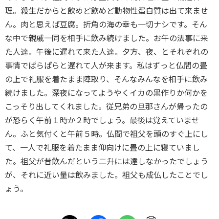
理。殺生だからと飲めど飲めど動物性蛋白質は出て来ませ
ん。肉と思えば豆腐。折角の海の幸も一切ナシです。そん
な中で親戚一同を相手に飲み続けました。お午の法事に来
た人達。午後に遅れて来た人達。夕方、夜、とそれぞれの
事情でぱらぱらと遅れて人が来ます。私はずっと仏間の畳
の上で礼服を着たまま陣取り、そんなみんなを相手に飲み
続けました。深夜になってようやくイカの黒作りか何かを
こっそり出してくれました。従兄弟の旦那さんが帰ったの
が恐らく午前１時か２時でしょう。最後は覚えていませ
ん。ふと気付くと午前５時。仏間で祖父を頭のすぐ上にし
て、一人で礼服を着たまま仰向けに畳の上に寝ていまし
た。祖父が昔飲んだという二升には達しなかったでしょう
が、それに近い量は飲みました。祖父も成仏したことでし
ょう。