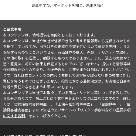
お金を学び、マーケットを知り、未来を描く
ご留意事項
本コンテンツは、情報提供を目的として行っております。
本コンテンツは、当社や当社が信頼できると考える情報源から提供されたもの
を提供していますが、当社はその正確性や完全性について意見を表明し、また
保証するものではございません。有価証券の購入、売却、デリバティブ取引、
その他の取引を推奨し、勧誘するものではありません。また、過去の実績や予
想・意見は、将来の結果を保証するものではございません。提供する情報等は
作成時現在のものであり、今後予告なしに変更または削除されることがござい
ます。当社は本コンテンツの内容に依拠してお客様が取った行動の結果に対し
責任を負うものではございません。投資にかかる最終決定は、お客様ご自身の
判断と責任でなさるようお願いいたします。
本コンテンツでは当社でお取扱している商品・サービス等について言及してい
る部分があります。商品ごとに手数料等およびリスクは異なりますので、詳し
くは「契約締結前交付書面」、「上場有価証券等書面」、「目論見書」、「目
論見書補完書面」または当社ウェブサイトの「
リスク・手数料などの重要事項
に関する説明
」をよくお読みください。