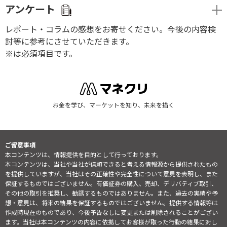
アンケート
レポート・コラムの感想をお寄せください。今後の内容検
討等に参考にさせていただきます。
※は必須項目です。
お金を学び、マーケットを知り、未来を描く
ご留意事項
本コンテンツは、情報提供を目的として行っております。
本コンテンツは、当社や当社が信頼できると考える情報源から提供されたもの
を提供していますが、当社はその正確性や完全性について意見を表明し、また
保証するものではございません。有価証券の購入、売却、デリバティブ取引、
その他の取引を推奨し、勧誘するものではありません。また、過去の実績や予
想・意見は、将来の結果を保証するものではございません。提供する情報等は
作成時現在のものであり、今後予告なしに変更または削除されることがござい
ます。当社は本コンテンツの内容に依拠してお客様が取った行動の結果に対し