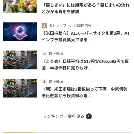
「墓じまい」には期限がある？墓じまいの流れ
とかかる費用を解説
モトリーフール米国株情報
【米国株動向】AIスーパーサイクル第2幕、AI
インフラ投資拡大で恩恵...
市況概況
（まとめ）日経平均は617円安の65,683円で反
落 半導体株に売りも好...
市況概況
（朝）米国市場は3指数揃って下落 中東情勢
悪化懸念から投資家心理...
ランキング一覧を見る