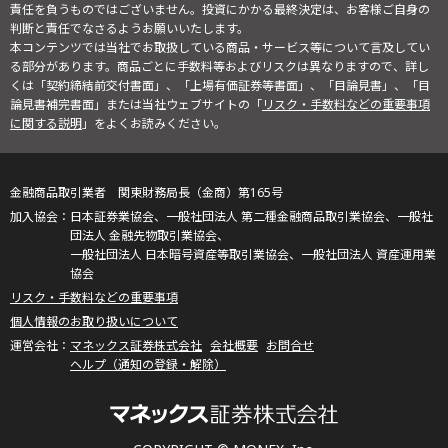
責任を負うものではございません。投資にかかる最終決定は、お客様ご自身の
判断と責任でなさるようお願いいたします。
本コンテンツでは当社でお取扱している商品・サービス等について言及してい
る部分があります。商品ごとに手数料等およびリスクは異なりますので、詳し
くは「契約締結前交付書面」、「上場有価証券等書面」、「目論見書」、「目
論見書補完書面」または当社ウェブサイトの「
リスク・手数料などの重要事項
に関する説明
」をよくお読みください。
金融商品取引業者 関東財務局長（金商）第165号
日本証券業協会、一般社団法人 第二種金融商品取引業協会、一般社
団法人 金融先物取引業協会、
一般社団法人 日本暗号資産等取引業協会、一般社団法人 資産運用業
協会
リスク・手数料などの重要事項
個人情報のお取り扱いについて
マネックス証券株式会社
会社概要
お問合せ
ヘルプ（通知の登録・解除）