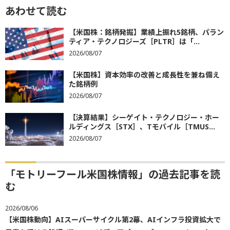
あわせて読む
【米国株：銘柄発掘】業績上振れ5銘柄、パラン
ティア・テクノロジーズ［PLTR］は「...
2026/08/07
【米国株】資本効率の改善と成長性を兼ね備え
た銘柄例
2026/08/07
【決算結果】シーゲイト・テクノロジー・ホー
ルディングス［STX］、Tモバイル［TMUS...
2026/08/07
「モトリーフール米国株情報」の過去記事を読
む
2026/08/06
【米国株動向】AIスーパーサイクル第2幕、AIインフラ投資拡大で