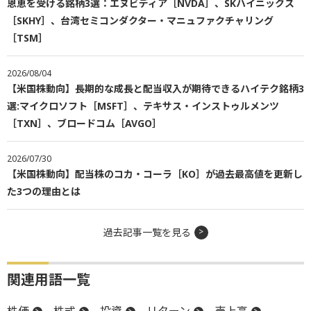
恩恵を受ける銘柄3選：エヌビディア［NVDA］、SKハイニックス
［SKHY］、台湾セミコンダクター・マニュファクチャリング
［TSM］
2026/08/04
【米国株動向】長期的な成長と配当収入が期待できるハイテク銘柄3
選:マイクロソフト［MSFT］、テキサス・インストゥルメンツ
［TXN］、ブロードコム［AVGO］
2026/07/30
【米国株動向】配当株のコカ・コーラ［KO］が過去最高値を更新し
た3つの理由とは
過去記事一覧を見る
関連用語一覧
株価
株式
投資
リターン
売上高