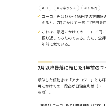
FX
マネックス
ドル円
ユーロ／円は155〜165円での方向
えると、7月にかけて一気に175円を
これは、最近にかけてのユーロ／円に
振り返ってみたのである。ただ、念押
年前に似ている。
7月以降暴落に転じた1年前のユ
類似した値動きは「アナロジー」とも呼ば
月にかけての一段高が日独金利差（ユー
参照）。
【図表1】ユーロ／円と日独金利差（2025年