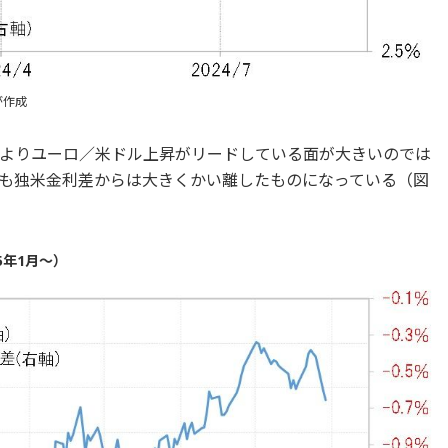
が作成
よりユーロ／米ドル上昇がリードしている面が大きいのでは
も独米金利差からは大きくかい離したものになっている（図
5年1月～）