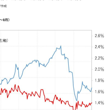
が作成
～8月）