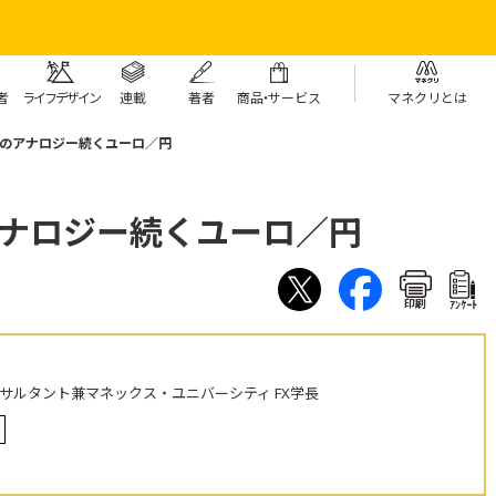
者
ライフデザイン
連載
著者
商
品・
サービス
マネクリとは
とのアナロジー続くユーロ／円
アナロジー続くユーロ／円
印刷
ｱﾝｹｰﾄ
ンサルタント兼マネックス・ユニバーシティ FX学長