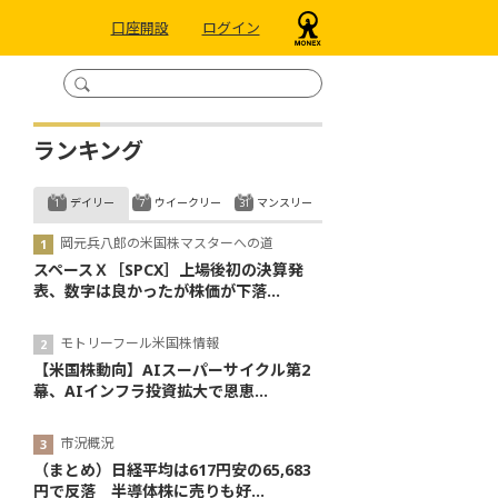
口座開設
ログイン
ランキング
デイリー
ウイークリー
マンスリー
岡元兵八郎の米国株マスターへの道
スペースＸ［SPCX］上場後初の決算発
表、数字は良かったが株価が下落...
モトリーフール米国株情報
【米国株動向】AIスーパーサイクル第2
幕、AIインフラ投資拡大で恩恵...
市況概況
（まとめ）日経平均は617円安の65,683
円で反落 半導体株に売りも好...