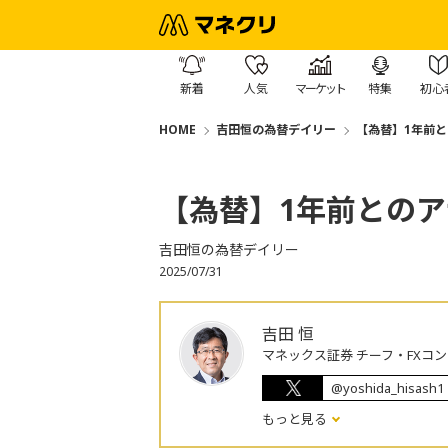
新着
人気
マーケット
特集
初心
HOME
吉田恒の為替デイリー
【為替】1年前
【為替】1年前との
吉田恒の為替デイリー
2025/07/31
吉田 恒
マネックス証券 チーフ・FXコ
@yoshida_hisash1
もっと見る