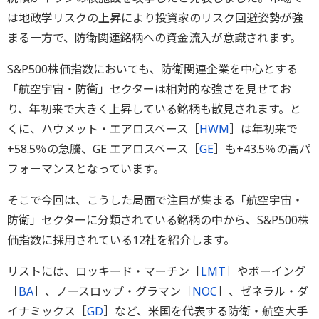
は地政学リスクの上昇により投資家のリスク回避姿勢が強
まる一方で、防衛関連銘柄への資金流入が意識されます。
S&P500株価指数においても、防衛関連企業を中心とする
「航空宇宙・防衛」セクターは相対的な強さを見せてお
り、年初来で大きく上昇している銘柄も散見されます。と
くに、ハウメット・エアロスペース［
HWM
］は年初来で
+58.5％の急騰、GE エアロスペース［
GE
］も+43.5％の高パ
フォーマンスとなっています。
そこで今回は、こうした局面で注目が集まる「航空宇宙・
防衛」セクターに分類されている銘柄の中から、S&P500株
価指数に採用されている12社を紹介します。
リストには、ロッキード・マーチン［
LMT
］やボーイング
［
BA
］、ノースロップ・グラマン［
NOC
］、ゼネラル・ダ
イナミックス［
GD
］など、米国を代表する防衛・航空大手