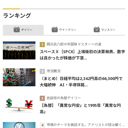
ランキング
デイリー
ウイークリー
マンスリー
岡元兵八郎の米国株マスターへの道
スペースＸ［SPCX］上場後初の決算発表、数字
は良かったが株価が下落...
市況概況
（まとめ）日経平均は2,342円高の66,300円で
大幅続伸 AI・半導体銘...
吉田恒の為替デイリー
【為替】「異常な円安」と1995年「異常な円
高」
市場のテーマを再訪する。アナリストが読み解くテーマの本質