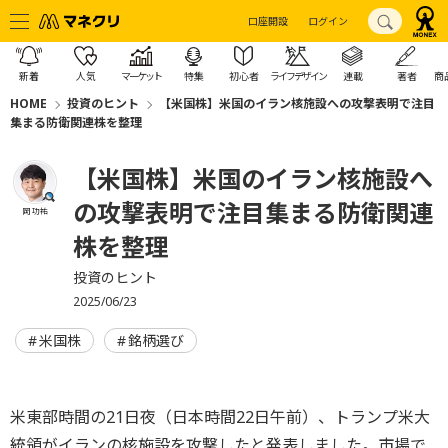
口座開設
ログイン
新着
人気
マーケット
特集
初心者
ライフデザイン
連載
著者
商
HOME
投資のヒント
【米国株】米国のイラン核施設への攻撃表明で注目
集まる防衛関連株を整理
【米国株】米国のイラン核施設へ
の攻撃表明で注目集まる防衛関連
岡 功祐
株を整理
投資のヒント
2025/06/23
米国株
銘柄選び
米東部時間の21日夜（日本時間22日午前）、トランプ米大
統領がイランの核施設を攻撃したと発表しました。市場で