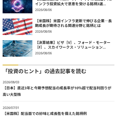
インフラ投資拡大で恩恵を受ける銘柄3選...
2026/08/06
【米国株】米国インフラ更新で伸びる企業―長
期成長が期待される関連分野と銘柄とは
2026/08/06
【決算結果】ビザ［V］、フォード・モーター
［F］、スカイワークス・ソリューション...
2026/08/06
「投資のヒント」の過去記事を読む
2026/08/03
【日本】直近3年と今期予想配当の成長率が10％超で配当利回りが
高い大型株
2026/07/31
【米国株】配当面での妙味と成長性を備えた銘柄例