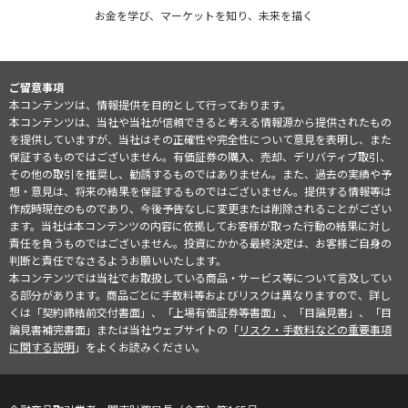
お金を学び、マーケットを知り、未来を描く
ご留意事項
本コンテンツは、情報提供を目的として行っております。
本コンテンツは、当社や当社が信頼できると考える情報源から提供されたもの
を提供していますが、当社はその正確性や完全性について意見を表明し、また
保証するものではございません。有価証券の購入、売却、デリバティブ取引、
その他の取引を推奨し、勧誘するものではありません。また、過去の実績や予
想・意見は、将来の結果を保証するものではございません。提供する情報等は
作成時現在のものであり、今後予告なしに変更または削除されることがござい
ます。当社は本コンテンツの内容に依拠してお客様が取った行動の結果に対し
責任を負うものではございません。投資にかかる最終決定は、お客様ご自身の
判断と責任でなさるようお願いいたします。
本コンテンツでは当社でお取扱している商品・サービス等について言及してい
る部分があります。商品ごとに手数料等およびリスクは異なりますので、詳し
くは「契約締結前交付書面」、「上場有価証券等書面」、「目論見書」、「目
論見書補完書面」または当社ウェブサイトの「
リスク・手数料などの重要事項
に関する説明
」をよくお読みください。