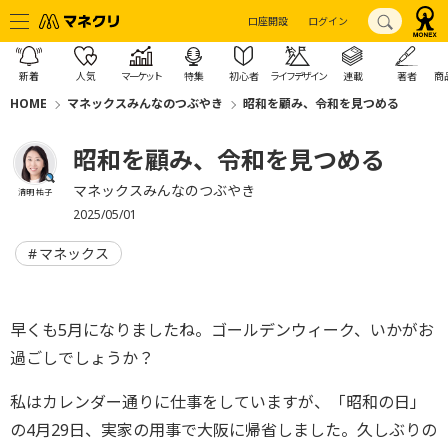
口座開設
ログイン
新着
人気
マーケット
特集
初心者
ライフデザイン
連載
著者
商
HOME
マネックスみんなのつぶやき
昭和を顧み、令和を見つめる
昭和を顧み、令和を見つめる
マネックスみんなのつぶやき
清明 祐子
2025/05/01
マネックス
早くも5月になりましたね。ゴールデンウィーク、いかがお
過ごしでしょうか？
私はカレンダー通りに仕事をしていますが、「昭和の日」
の4月29日、実家の用事で大阪に帰省しました。久しぶりの