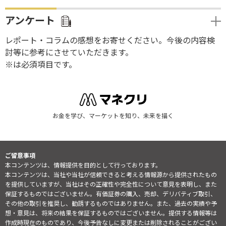
アンケート
レポート・コラムの感想をお寄せください。今後の内容検
討等に参考にさせていただきます。
※は必須項目です。
お金を学び、マーケットを知り、未来を描く
ご留意事項
本コンテンツは、情報提供を目的として行っております。
本コンテンツは、当社や当社が信頼できると考える情報源から提供されたもの
を提供していますが、当社はその正確性や完全性について意見を表明し、また
保証するものではございません。有価証券の購入、売却、デリバティブ取引、
その他の取引を推奨し、勧誘するものではありません。また、過去の実績や予
想・意見は、将来の結果を保証するものではございません。提供する情報等は
作成時現在のものであり、今後予告なしに変更または削除されることがござい