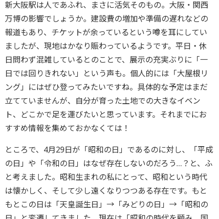
新大阪駅は人であふれ、まさに活気そのもの。大阪・関西
万博の影響でしょうか。建設費の増加や準備の遅れなどの
報道もあり、チケットが余っているという噂を耳にしてい
ましたが、現地はかなり賑わっているようです。平日・休
日問わず混雑しているとのことで、展示の充実ぶりに「一
日では回りきれない」という声も。個人的には「大屋根リ
ング」にはぜひ登ってみたいですね。具体的な予定はまだ
立てていませんが、自分が育った土地での大きなイベン
ト、どこかで足を運びたいと思っています。それまでにお
すすめ情報を集めておかなくては！
ところで、4月29日が「昭和の日」であるのに対し、「平成
の日」や「令和の日」はなぜ存在しないのだろう…？と、ふ
と考えました。昭和生まれの私にとって、昭和という時代
は懐かしく、そして少し遠くなりつつある存在です。もと
もとこの日は「天皇誕生日」→「みどりの日」→「昭和の
日」と変遷してきました。現在は「昭和の時代を顧み、国