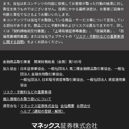
ます。当社は本コンテンツの内容に依拠してお客様が取った行動の結果に対し
責任を負うものではございません。投資にかかる最終決定は、お客様ご自身の
判断と責任でなさるようお願いいたします。
本コンテンツでは当社でお取扱している商品・サービス等について言及してい
る部分があります。商品ごとに手数料等およびリスクは異なりますので、詳し
くは「契約締結前交付書面」、「上場有価証券等書面」、「目論見書」、「目
論見書補完書面」または当社ウェブサイトの「
リスク・手数料などの重要事項
に関する説明
」をよくお読みください。
金融商品取引業者 関東財務局長（金商）第165号
日本証券業協会、一般社団法人 第二種金融商品取引業協会、一般社
団法人 金融先物取引業協会、
一般社団法人 日本暗号資産等取引業協会、一般社団法人 資産運用業
協会
リスク・手数料などの重要事項
個人情報のお取り扱いについて
マネックス証券株式会社
会社概要
お問合せ
ヘルプ（通知の登録・解除）