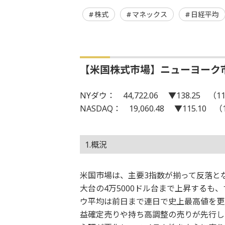
株式
マネックス
日経平均
【米国株式市場】ニューヨーク
NYダウ： 44,722.06 ▼138.25 （11
NASDAQ： 19,060.48 ▼115.10 （
1.概況
米国市場は、主要3指数が揃って反落と
大台の4万5000ドル台まで上昇する
ウ平均は前日まで連日で史上最高値を更
益確定売りや持ち高調整の売りが先行し