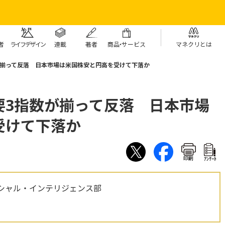
者
ライフデザイン
連載
著者
商
品・
サービス
マネクリとは
が揃って反落 日本市場は米国株安と円高を受けて下落か
要3指数が揃って反落 日本市場
受けて下落か
印刷
ｱﾝｹｰﾄ
シャル・インテリジェンス部