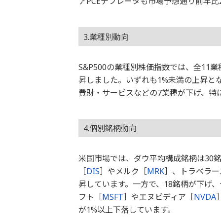
アPCEデフレータも市場予想通り前年比2
3.業種別動向
S&P500の業種別株価指数では、全1
昇しました。いずれも1%未満の上昇と
費財・サービスなどの7業種が下げ、特
4.個別銘柄動向
米国市場では、ダウ平均構成銘柄は30
［
DIS
］やメルク［
MRK
］、トラベラー
昇しています。一方で、18銘柄が下げ
フト［
MSFT
］やエヌビディア［
NVDA
が1%以上下落しています。