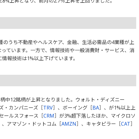
.8%上昇となり、前月の2.7％上昇を上回りました。
1業種のうち不動産やヘルスケア、金融、生活必需品の4業種が上
なっています。一方で、情報技術や一般消費財・サービス、消
に情報技術は1%以上下げています。
銘柄中12銘柄が上昇となりました。ウォルト・ディズニー
ズ・カンパニーズ［
TRV
］、ボーイング［
BA
］、が1%以上上
、セールスフォース［
CRM
］が3%超下落したほか、マイクロソ
］、アマゾン・ドットコム［
AMZN
］、キャタピラー［
CAT
］