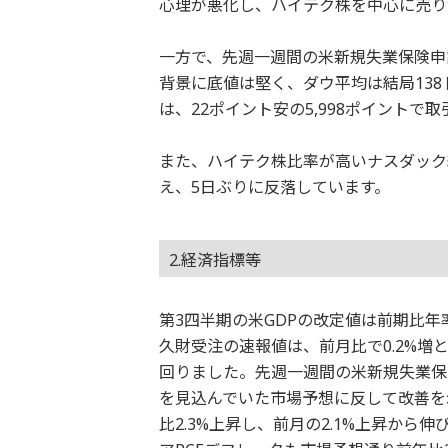
心理が悪化し、ハイテク株を中心に売り
一方で、先週一週間の米新規失業保険申
背景に底値は堅く、ダウ平均は結局138ド
は、22ポイント安の5,998ポイントで
また、ハイテク株比率が高いナスダック総
え、5日ぶりに反落しています。
2.経済指標等
第3四半期の米GDPの改定値は前期比年
久財受注の速報値は、前月比で0.2%増と
回りました。先週一週間の米新規失業保険
を見込んでいた市場予想に反して改善を
比2.3%上昇し、前月の2.1%上昇か