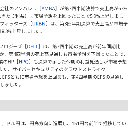
会社のアンバレラ［
AMBA
］が第3四半期決算で売上高が63%
株当たり利益）も市場予想を上回ったことで5.9%上昇しまし
フィッターズ［
URBN
］は、第3四半期決算で売上高が市場予
8.3%上昇しました。
ノロジーズ［
DELL
］は、第3四半期の売上高が前年同期比
ほか、第4四半期の売上高見通しも市場予想を下回ったことで、
業のHP［
HPQ
］も決算で示した今期の利益見通しが市場予想
。また、サイバーセキュリティのクラウドストライク
EPSともに市場予想を上回るも、第4四半期のEPSの見通し
落しました。
ました。ドル円は、円高方向に進展し、151円台前半で推移してい