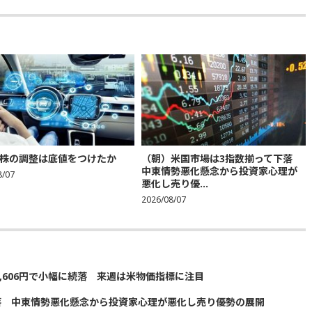
株の調整は底値をつけたか
（朝）米国市場は3指数揃って下落
中東情勢悪化懸念から投資家心理が
8/07
悪化し売り優...
2026/08/07
5,606円で小幅に続落 来週は米物価指標に注目
落 中東情勢悪化懸念から投資家心理が悪化し売り優勢の展開