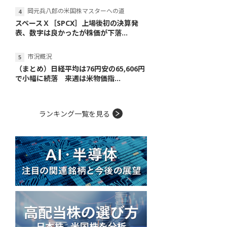
岡元兵八郎の米国株マスターへの道
スペースＸ［SPCX］上場後初の決算発
表、数字は良かったが株価が下落...
市況概況
（まとめ）日経平均は76円安の65,606円
で小幅に続落 来週は米物価指...
ランキング一覧を見る