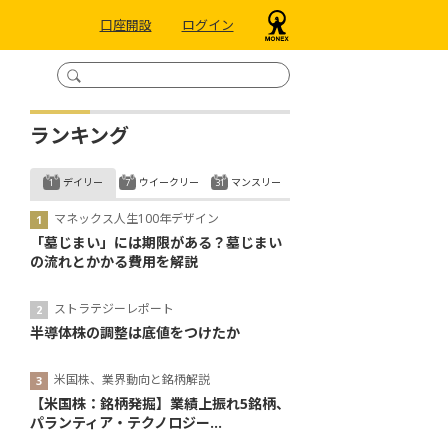
口座開設
ログイン
ランキング
デイリー
ウイークリー
マンスリー
マネックス人生100年デザイン
「墓じまい」には期限がある？墓じまい
の流れとかかる費用を解説
ストラテジーレポート
半導体株の調整は底値をつけたか
米国株、業界動向と銘柄解説
【米国株：銘柄発掘】業績上振れ5銘柄、
パランティア・テクノロジー...