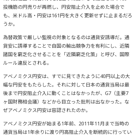
投機筋の円売りが再燃し、円安阻止介入を止めた場合で
も、米ドル高・円安は161円を大きく更新せずに止まるだろ
うか。
為替政策で厳しい監視の対象となるのは通貨安誘導だ。通
貨安に誘導することで自国の輸出競争力を有利にし、近隣
諸国を窮乏化させることを「近隣窮乏化策」と呼び、国際
ルール違反とされる。
アベノミクス円安は、すでに見てきたように40円以上の大
幅な円安をもたらした。それに対して日本の通貨当局は最
後まで円安阻止介入に動くことはなかったが、G7（主要7
ヶ国財務相会議）などから目立った批判は出なかった。な
ぜアベノミクス円安は容認されたのか。
アベノミクス円安が始まる1年前、2011年11月まで当時の
通貨当局は1年余りに渡り円高阻止介入を断続的に行ってい