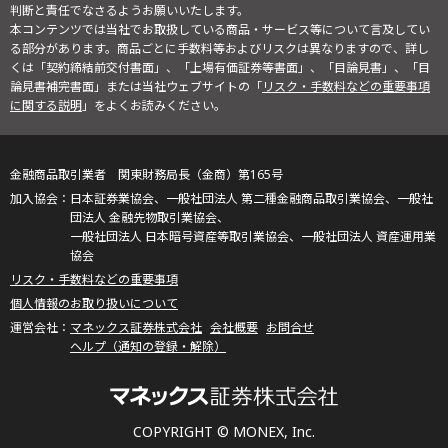
判断と責任でなさるようお願いいたします。
本コンテンツでは当社でお取扱している商品・サービス等について言及してい
る部分があります。商品ごとに手数料等およびリスクは異なりますので、詳し
くは「契約締結前交付書面」、「上場有価証券等書面」、「目論見書」、「目
論見書補完書面」または当社ウェブサイトの「
リスク・手数料などの重要事項
に関する説明
」をよくお読みください。
金融商品取引業者 関東財務局長（金商）第165号
日本証券業協会、一般社団法人 第二種金融商品取引業協会、一般社
団法人 金融先物取引業協会、
一般社団法人 日本暗号資産等取引業協会、一般社団法人 資産運用業
協会
リスク・手数料などの重要事項
個人情報のお取り扱いについて
マネックス証券株式会社
会社概要
お問合せ
ヘルプ（通知の登録・解除）
COPYRIGHT © MONEX, Inc.