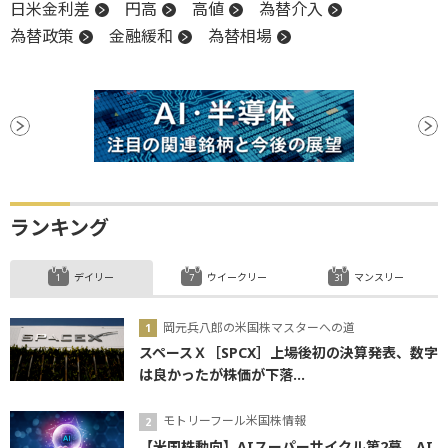
日米金利差
円高
高値
為替介入
為替政策
金融緩和
為替相場
ランキング
デイリー
ウイークリー
マンスリー
岡元兵八郎の米国株マスターへの道
スペースＸ［SPCX］上場後初の決算発表、数字
は良かったが株価が下落...
モトリーフール米国株情報
【米国株動向】AIスーパーサイクル第2幕、AI