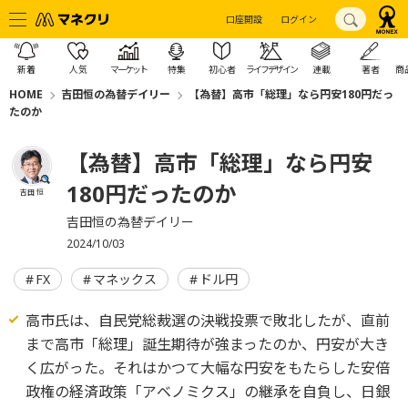
口座開設
ログイン
新着
人気
マーケット
特集
初心者
ライフデザイン
連載
著者
商
HOME
吉田恒の為替デイリー
【為替】高市「総理」なら円安180円だっ
たのか
【為替】高市「総理」なら円安
180円だったのか
吉田 恒
吉田恒の為替デイリー
2024/10/03
FX
マネックス
ドル円
高市氏は、自民党総裁選の決戦投票で敗北したが、直前
まで高市「総理」誕生期待が強まったのか、円安が大き
く広がった。それはかつて大幅な円安をもたらした安倍
政権の経済政策「アベノミクス」の継承を自負し、日銀