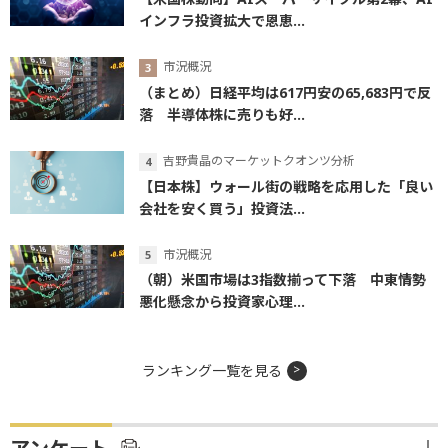
インフラ投資拡大で恩恵...
市況概況
（まとめ）日経平均は617円安の65,683円で反
落 半導体株に売りも好...
吉野貴晶のマーケットクオンツ分析
【日本株】ウォール街の戦略を応用した「良い
会社を安く買う」投資法...
市況概況
（朝）米国市場は3指数揃って下落 中東情勢
悪化懸念から投資家心理...
ランキング一覧を見る