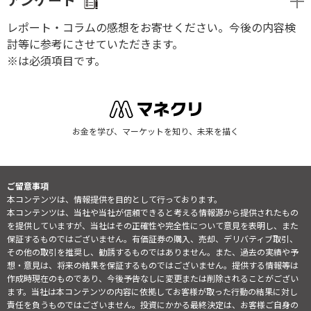
アンケート
レポート・コラムの感想をお寄せください。今後の内容検
討等に参考にさせていただきます。
※は必須項目です。
お金を学び、マーケットを知り、未来を描く
ご留意事項
本コンテンツは、情報提供を目的として行っております。
本コンテンツは、当社や当社が信頼できると考える情報源から提供されたもの
を提供していますが、当社はその正確性や完全性について意見を表明し、また
保証するものではございません。有価証券の購入、売却、デリバティブ取引、
その他の取引を推奨し、勧誘するものではありません。また、過去の実績や予
想・意見は、将来の結果を保証するものではございません。提供する情報等は
作成時現在のものであり、今後予告なしに変更または削除されることがござい
ます。当社は本コンテンツの内容に依拠してお客様が取った行動の結果に対し
責任を負うものではございません。投資にかかる最終決定は、お客様ご自身の