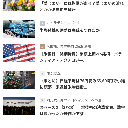
「墓じまい」には期限がある？墓じまいの流れ
とかかる費用を解説
ストラテジーレポート
半導体株の調整は底値をつけたか
米国株、業界動向と銘柄解説
【米国株：銘柄発掘】業績上振れ5銘柄、パラ
ンティア・テクノロジー...
市況概況
（まとめ）日経平均は76円安の65,606円で小幅
に続落 来週は米物価指...
岡元兵八郎の米国株マスターへの道
スペースＸ［SPCX］上場後初の決算発表、数字
は良かったが株価が下落...