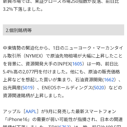
新興市場では、東証グロース市場250指数が反落、前日比
3.2％下落しました。
2.個別銘柄等
中東情勢の緊迫化から、1日のニューヨーク・マーカンタイ
ル取引所（NYMEX）で原油先物相場が大幅に上昇したこと
を背景に、資源開発大手のINPEX(
1605
）は一時、前日比
5.4％高の2,077円を付けました。他にも、原油の販売価格
上昇などを想起した買いが集まり、石油資源開発(
1662
）、
出光興産(
5019
）、ENEOSホールディングス(
5020
）などの
資源関連銘柄が上昇しました。
アップル［
AAPL
］が9月に発売した最新スマートフォン
「iPhone16」の需要が弱い可能性が指摘され、日本の関連