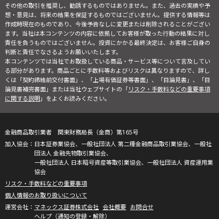
その他の取引を推奨し、勧誘するものではありません。また、過去の実績や予
想・意見は、将来の結果を保証するものではございません。提供する情報等は
作成時現在のものであり、今後予告なしに変更または削除されることがござい
ます。当社は本コンテンツの内容に依拠してお客様が取った行動の結果に対し
責任を負うものではございません。投資にかかる最終決定は、お客様ご自身の
判断と責任でなさるようお願いいたします。
本コンテンツでは当社でお取扱している商品・サービス等について言及してい
る部分があります。商品ごとに手数料等およびリスクは異なりますので、詳し
くは「契約締結前交付書面」、「上場有価証券等書面」、「目論見書」、「目
論見書補完書面」または当社ウェブサイトの「
リスク・手数料などの重要事項
に関する説明
」をよくお読みください。
金融商品取引業者 関東財務局長（金商）第165号
日本証券業協会、一般社団法人 第二種金融商品取引業協会、一般社
団法人 金融先物取引業協会、
一般社団法人 日本暗号資産等取引業協会、一般社団法人 資産運用業
協会
リスク・手数料などの重要事項
個人情報のお取り扱いについて
マネックス証券株式会社
会社概要
お問合せ
ヘルプ（通知の登録・解除）