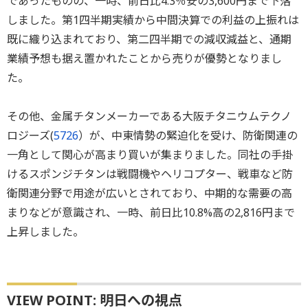
であったものの、一時、前日比4.3％安の3,600円まで下落
しました。第1四半期実績から中間決算での利益の上振れは
既に織り込まれており、第二四半期での減収減益と、通期
業績予想も据え置かれたことから売りが優勢となりまし
た。
その他、金属チタンメーカーである大阪チタニウムテクノ
ロジーズ(
5726
）が、中東情勢の緊迫化を受け、防衛関連の
一角として関心が高まり買いが集まりました。同社の手掛
けるスポンジチタンは戦闘機やヘリコプター、戦車など防
衛関連分野で用途が広いとされており、中期的な需要の高
まりなどが意識され、一時、前日比10.8%高の2,816円まで
上昇しました。
VIEW POINT: 明日への視点