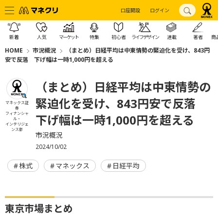
口座開設
ログイン
新着
人気
マーケット
特集
初心者
ライフデザイン
連載
著者
商
HOME
市況概況
（まとめ）日経平均は中東情勢の緊迫化を受け、843円
安で反落 下げ幅は一時1,000円を超える
（まとめ）日経平均は中東情勢の
緊迫化を受け、843円安で反落
マネックス証
券
フィナンシャ
下げ幅は一時1,000円を超える
ル・
インテリジェ
ンス部
市況概況
2024/10/02
株式
マネックス
日経平均
東京市場まとめ