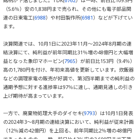
銘柄が下落しました。TDK(
6762
）は一時、前日比109.5円
（5.6％）安の1,838円まで売られ、その他にも電子部品関
連の日東電工(
6988
）や村田製作所(
6981
）などが下げてい
ます。
決算関連では、10月1日に2023年11月～2024年8月期の連
結決算にて、純利益が前年同期比31％増の48億円と大幅増
益となった象印マホービン(
7965
）が前日比153円（9.4％）
高の1,780円を付け、年初来高値を更新しています。炊飯器
などの調理家電の販売が好調で、第3四半期までの純利益の
通期予想に対する進捗率は97％に達し、通期見通しの引き
上げ期待が高まっています。
一方で、廃棄物処理大手のダイセキ(
9793
）は10月1日発表
の2024年3～8月期の連結決算において、純利益が従来計画
（12％減の42億円）を上回る、前年同期比2％増の48億円