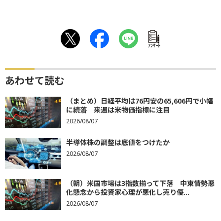
ｱﾝｹｰﾄ
あわせて読む
（まとめ）日経平均は76円安の65,606円で小幅
に続落 来週は米物価指標に注目
2026/08/07
半導体株の調整は底値をつけたか
2026/08/07
（朝）米国市場は3指数揃って下落 中東情勢悪
化懸念から投資家心理が悪化し売り優...
2026/08/07