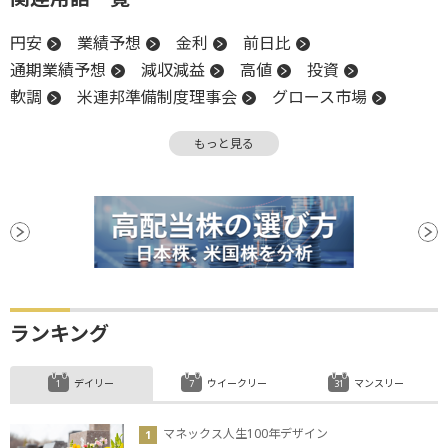
円安
業績予想
金利
前日比
通期業績予想
減収減益
高値
投資
軟調
米連邦準備制度理事会
グロース市場
政策金利
増益
NYMEX
減益
前場
もっと見る
投資家心理
年初来高値
反落
引け
FRB
思惑買い
決算
後場
新興市場
安値
利下げ
ランキング
デイリー
ウイークリー
マンスリー
マネックス人生100年デザイン