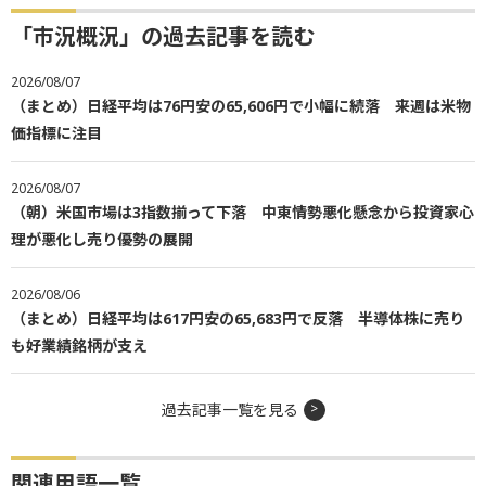
「市況概況」の過去記事を読む
2026/08/07
（まとめ）日経平均は76円安の65,606円で小幅に続落 来週は米物
価指標に注目
2026/08/07
（朝）米国市場は3指数揃って下落 中東情勢悪化懸念から投資家心
理が悪化し売り優勢の展開
2026/08/06
（まとめ）日経平均は617円安の65,683円で反落 半導体株に売り
も好業績銘柄が支え
過去記事一覧を見る
関連用語一覧