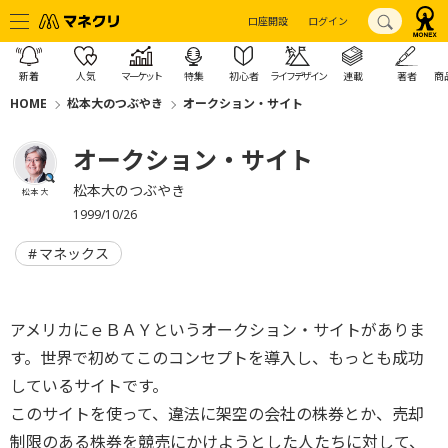
口座開設
ログイン
新着
人気
マーケット
特集
初心者
ライフデザイン
連載
著者
商
HOME
松本大のつぶやき
オークション・サイト
オークション・サイト
松本大のつぶやき
松本 大
1999/10/26
マネックス
アメリカにｅＢＡＹというオークション・サイトがありま
す。世界で初めてこのコンセプトを導入し、もっとも成功
しているサイトです。
このサイトを使って、違法に架空の会社の株券とか、売却
制限のある株券を競売にかけようとした人たちに対して、