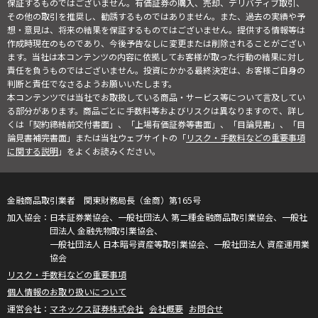
保証するものではございません。有価証券の購入、売却、デリバティブ取引、
その他の取引を推奨し、勧誘するものではありません。また、過去の実績や予
想・意見は、将来の結果を保証するものではございません。提供する情報等は
作成時現在のものであり、今後予告なしに変更または削除されることがござい
ます。当社は本コンテンツの内容に依拠してお客様が取った行動の結果に対し
責任を負うものではございません。投資にかかる最終決定は、お客様ご自身の
判断と責任でなさるようお願いいたします。
本コンテンツでは当社でお取扱している商品・サービス等について言及してい
る部分があります。商品ごとに手数料等およびリスクは異なりますので、詳し
くは「契約締結前交付書面」、「上場有価証券等書面」、「目論見書」、「目
論見書補完書面」または当社ウェブサイトの「
リスク・手数料などの重要事項
に関する説明
」をよくお読みください。
金融商品取引業者 関東財務局長（金商）第165号
日本証券業協会、一般社団法人 第二種金融商品取引業協会、一般社
団法人 金融先物取引業協会、
一般社団法人 日本暗号資産等取引業協会、一般社団法人 資産運用業
協会
リスク・手数料などの重要事項
個人情報のお取り扱いについて
マネックス証券株式会社
会社概要
お問合せ