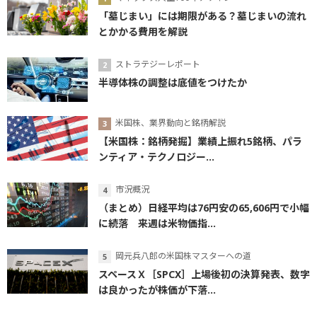
「墓じまい」には期限がある？墓じまいの流れ
とかかる費用を解説
ストラテジーレポート
半導体株の調整は底値をつけたか
米国株、業界動向と銘柄解説
【米国株：銘柄発掘】業績上振れ5銘柄、パラ
ンティア・テクノロジー...
市況概況
（まとめ）日経平均は76円安の65,606円で小幅
に続落 来週は米物価指...
岡元兵八郎の米国株マスターへの道
スペースＸ［SPCX］上場後初の決算発表、数字
は良かったが株価が下落...