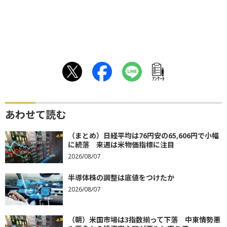
ｱﾝｹｰﾄ
あわせて読む
（まとめ）日経平均は76円安の65,606円で小幅
に続落 来週は米物価指標に注目
2026/08/07
半導体株の調整は底値をつけたか
2026/08/07
（朝）米国市場は3指数揃って下落 中東情勢悪