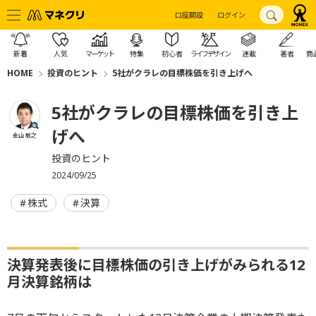
口座開設
ログイン
新着
人気
マーケット
特集
初心者
ライフデザイン
連載
著者
商
HOME
投資のヒント
5社がクラレの目標株価を引き上げへ
5社がクラレの目標株価を引き上
げへ
金山 敏之
投資のヒント
2024/09/25
株式
決算
決算発表後に目標株価の引き上げがみられる12
月決算銘柄は