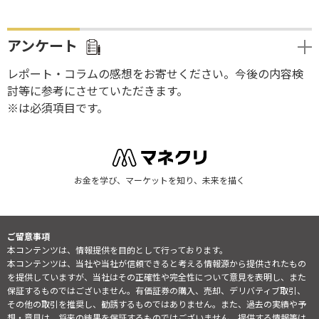
アンケート
レポート・コラムの感想をお寄せください。今後の内容検
討等に参考にさせていただきます。
※は必須項目です。
お金を学び、マーケットを知り、未来を描く
ご留意事項
本コンテンツは、情報提供を目的として行っております。
本コンテンツは、当社や当社が信頼できると考える情報源から提供されたもの
を提供していますが、当社はその正確性や完全性について意見を表明し、また
保証するものではございません。有価証券の購入、売却、デリバティブ取引、
その他の取引を推奨し、勧誘するものではありません。また、過去の実績や予
想・意見は、将来の結果を保証するものではございません。提供する情報等は