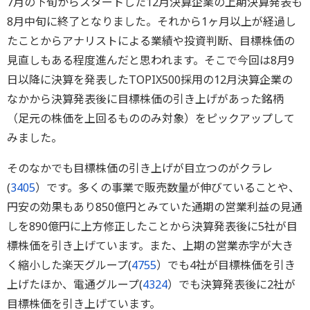
7月の下旬からスタートした12月決算企業の上期決算発表も
8月中旬に終了となりました。それから1ヶ月以上が経過し
たことからアナリストによる業績や投資判断、目標株価の
見直しもある程度進んだと思われます。そこで今回は8月9
日以降に決算を発表したTOPIX500採用の12月決算企業の
なかから決算発表後に目標株価の引き上げがあった銘柄
（足元の株価を上回るもののみ対象）をピックアップして
みました。
そのなかでも目標株価の引き上げが目立つのがクラレ
(
3405
）です。多くの事業で販売数量が伸びていることや、
円安の効果もあり850億円とみていた通期の営業利益の見通
しを890億円に上方修正したことから決算発表後に5社が目
標株価を引き上げています。また、上期の営業赤字が大き
く縮小した楽天グループ(
4755
）でも4社が目標株価を引き
上げたほか、電通グループ(
4324
）でも決算発表後に2社が
目標株価を引き上げています。