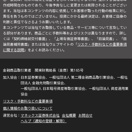
作成時現在のものであり、今後予告なしに変更または削除されることがござい
ます。当社は本コンテンツの内容に依拠してお客様が取った行動の結果に対し
責任を負うものではございません。投資にかかる最終決定は、お客様ご自身の
判断と責任でなさるようお願いいたします。
本コンテンツでは当社でお取扱している商品・サービス等について言及してい
る部分があります。商品ごとに手数料等およびリスクは異なりますので、詳し
くは「契約締結前交付書面」、「上場有価証券等書面」、「目論見書」、「目
論見書補完書面」または当社ウェブサイトの「
リスク・手数料などの重要事項
に関する説明
」をよくお読みください。
金融商品取引業者 関東財務局長（金商）第165号
日本証券業協会、一般社団法人 第二種金融商品取引業協会、一般社
団法人 金融先物取引業協会、
一般社団法人 日本暗号資産等取引業協会、一般社団法人 資産運用業
協会
リスク・手数料などの重要事項
個人情報のお取り扱いについて
マネックス証券株式会社
会社概要
お問合せ
ヘルプ（通知の登録・解除）