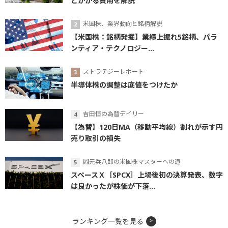
とかかる費用を解説
米国株、業界動向と銘柄解説
【米国株：銘柄発掘】業績上振れ5銘柄、パラ
ンティア・テクノロジー...
ストラテジーレポート
半導体株の調整は底値をつけたか
吉田恒の為替デイリー
【為替】120日MA（移動平均線）割れが示す円
売り取引の損失
岡元兵八郎の米国株マスターへの道
スペースＸ［SPCX］上場後初の決算発表、数字
は良かったが株価が下落...
ランキング一覧を見る