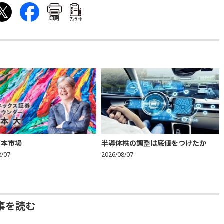
印刷
ｱﾝｹｰﾄ
資本市場
半導体株の調整は底値をつけたか
8/07
2026/08/07
事を読む