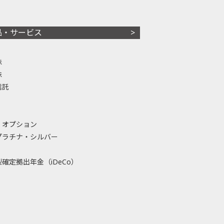
品・サービス
株
株
信託
・オプション
プラチナ・シルバー
確定拠出年金（iDeCo）