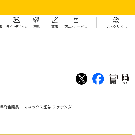
者
ライフデザイン
連載
著者
商
品・
サービス
マネクリとは
印刷
ｱﾝｹｰﾄ
締役会議長 、マネックス証券 ファウンダー