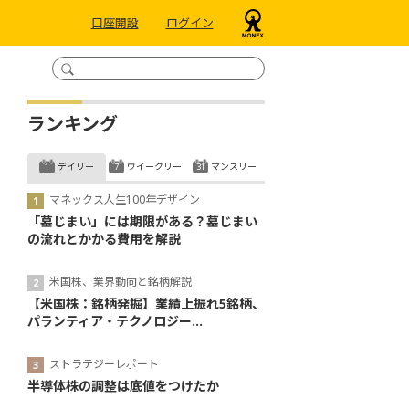
口座開設
ログイン
ランキング
デイリー
ウイークリー
マンスリー
マネックス人生100年デザイン
「墓じまい」には期限がある？墓じまい
の流れとかかる費用を解説
米国株、業界動向と銘柄解説
【米国株：銘柄発掘】業績上振れ5銘柄、
パランティア・テクノロジー...
ストラテジーレポート
半導体株の調整は底値をつけたか