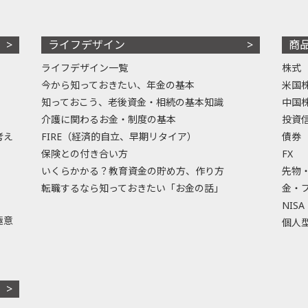
ライフデザイン
商
ライフデザイン一覧
株式
今から知っておきたい、年金の基本
米国
知っておこう、老後資金・相続の基本知識
中国
介護に関わるお金・制度の基本
投資
考え
FIRE（経済的自立、早期リタイア）
債券
保険との付き合い方
FX
いくらかかる？教育資金の貯め方、作り方
先物
転職するなら知っておきたい「お金の話」
金・
NISA
極意
個人型