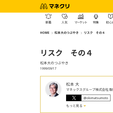
新着
人気
マーケット
特集
初心
HOME
松本大のつぶやき
リスク その４
リスク その４
松本大のつぶやき
1999/09/17
松本 大
マネックスグループ株式会社 取
@okimatsumoto
もっと見る