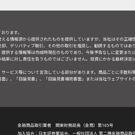
ております。
考える情報源から提供されたものを提供していますが、当社はその正確
売却、デリバティブ取引、その他の取引を推奨し、勧誘するものではあ
。提供する情報等は作成時現在のものであり、今後予告なしに変更また
の結果に対し責任を負うものではございません。投資にかかる最終決定
・サービス等について言及している部分があります。商品ごとに手数料
書面」、「目論見書」、「目論見書補完書面」または当社ウェブサイト
金融商品取引業者 関東財務局長（金商）第165号
日本証券業協会、一般社団法人 第二種金融商品取