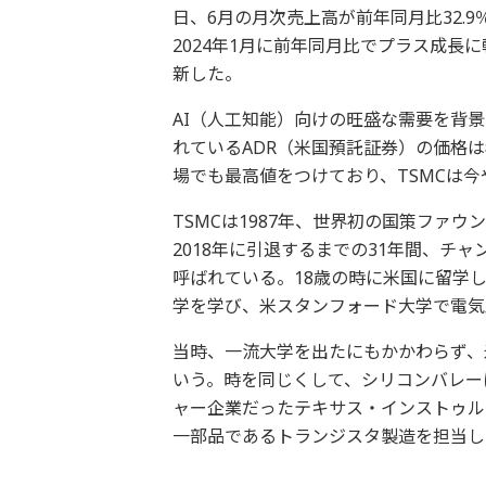
日、6月の月次売上高が前年同月比32.9
2024年1月に前年同月比でプラス成長
新した。
AI（人工知能）向けの旺盛な需要を背景
れているADR（米国預託証券）の価格は
場でも最高値をつけており、TSMCは
TSMCは1987年、世界初の国策ファ
2018年に引退するまでの31年間、チ
呼ばれている。18歳の時に米国に留学
学を学び、米スタンフォード大学で電気
当時、一流大学を出たにもかかわらず、
いう。時を同じくして、シリコンバレー
ャー企業だったテキサス・インストゥル
一部品であるトランジスタ製造を担当し