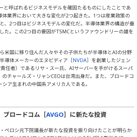
リーと呼ばれるビジネスモデルを確固たるものにしたことであ
て半導体業界において大きな変化が2つ起きた。1つは産業政策の
と、2つ目はビジネスモデルの変化だ。半導体業界の構造が垂
した。この2つ目の要因がTSMCというファウンドリーの雄を
ら米国に移り住んだ人々やその子供たちが半導体とAIの分野
半導体メーカーのエヌビディア［
NVDA
］を創業したジェン
営責任者）であるリサ・スー氏、AIサーバーを手がけるスーパ
］のチャールズ・リャンCEOは台湾出身だ。また、ブロードコ
レーシア生まれの中国系アメリカ人である。
、ブロードコム［
AVGO
］に新たな投資
・ペロシ元下院議長が新たな投資を振り向けたことが明らか