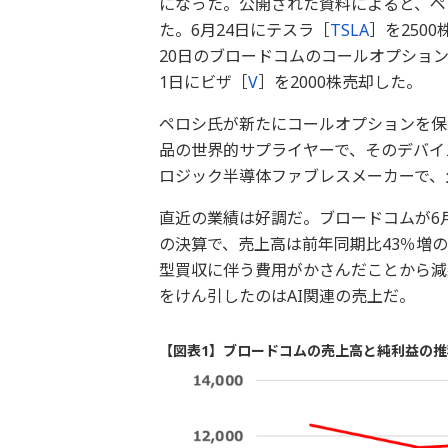
になった。公開された資料によると、ペロ
た。6月24日にテスラ［
TSLA
］を250
20日のブロードコムのコールオプション
1日にビザ［
V
］を2000株売却した。
ペロシ氏が新たにコールオプションを保
品の世界的サプライヤーで、そのデバイス
ロジック半導体ファブレスメーカーで、
直近の業績は好調だ。ブロードコムが6月1
の決算で、売上高は前年同期比43％増の
型買収に伴う費用がかさんだことから減
をけん引したのはAI関連の売上だ。
【図表1】ブロードコムの売上高と純利益の推