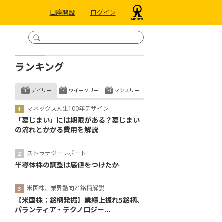
口座開設
ログイン
ランキング
デイリー
ウイークリー
マンスリー
マネックス人生100年デザイン
「墓じまい」には期限がある？墓じまい
の流れとかかる費用を解説
ストラテジーレポート
半導体株の調整は底値をつけたか
米国株、業界動向と銘柄解説
【米国株：銘柄発掘】業績上振れ5銘柄、
パランティア・テクノロジー...