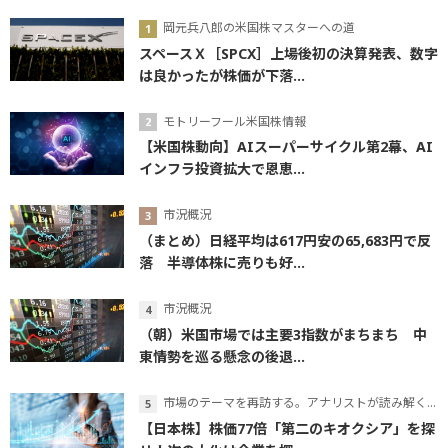
岡元兵八郎の米国株マスターへの道
スペースＸ［SPCX］上場後初の決算発表、数字
は良かったが株価が下落...
モトリーフール米国株情報
【米国株動向】AIスーパーサイクル第2幕、AI
インフラ投資拡大で恩恵...
市況概況
（まとめ）日経平均は617円安の65,683円で反
落 半導体株に売りも好...
市況概況
（朝）米国市場では主要3指数がまちまち 中
東情勢を巡る懸念の後退...
市場のテーマを再訪する。アナリストが読み解くテーマの本質
【日本株】株価77倍「第二のキオクシア」を探