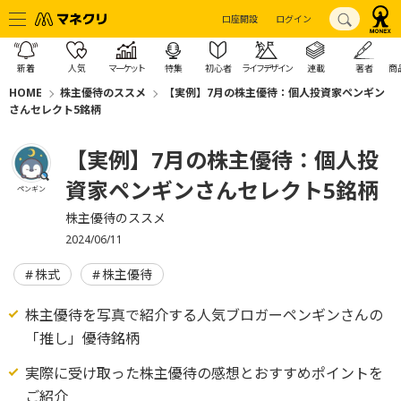
口座開設
ログイン
新着
人気
マーケット
特集
初心者
ライフデザイン
連載
著者
商
HOME
株主優待のススメ
【実例】7月の株主優待：個人投資家ペンギン
さんセレクト5銘柄
【実例】7月の株主優待：個人投
資家ペンギンさんセレクト5銘柄
ペンギン
株主優待のススメ
2024/06/11
株式
株主優待
株主優待を写真で紹介する人気ブロガーペンギンさんの
「推し」優待銘柄
実際に受け取った株主優待の感想とおすすめポイントを
ご紹介