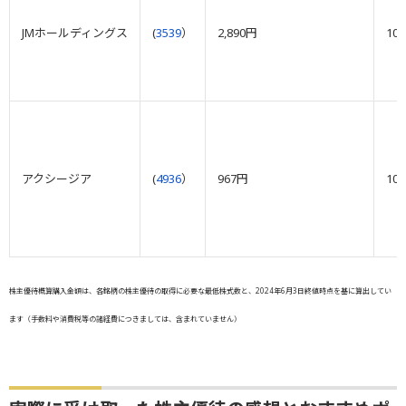
JMホールディングス
(
3539
）
2,890円
10
アクシージア
(
4936
）
967円
10
株主優待概算購入金額は、各銘柄の株主優待の取得に必要な最低株式数と、2024年6月3日終値時点を基に算出してい
ます（手数料や消費税等の諸経費につきましては、含まれていません）