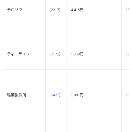
モロゾフ
(
2217
）
4,415円
10
ティーライフ
(
3172
）
1,350円
10
稲葉製作所
(
3421
）
1,981円
10