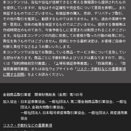
本コンテンツは、当社や当社が信頼できると考える情報源から提供されたもの
を提供していますが、当社はその正確性や完全性について意見を表明し、また
保証するものではございません。有価証券の購入、売却、デリバティブ取引、
その他の取引を推奨し、勧誘するものではありません。また、過去の実績や予
想・意見は、将来の結果を保証するものではございません。提供する情報等は
作成時現在のものであり、今後予告なしに変更または削除されることがござい
ます。当社は本コンテンツの内容に依拠してお客様が取った行動の結果に対し
責任を負うものではございません。投資にかかる最終決定は、お客様ご自身の
判断と責任でなさるようお願いいたします。
本コンテンツでは当社でお取扱している商品・サービス等について言及してい
る部分があります。商品ごとに手数料等およびリスクは異なりますので、詳し
くは「契約締結前交付書面」、「上場有価証券等書面」、「目論見書」、「目
論見書補完書面」または当社ウェブサイトの「
リスク・手数料などの重要事項
に関する説明
」をよくお読みください。
金融商品取引業者 関東財務局長（金商）第165号
日本証券業協会、一般社団法人 第二種金融商品取引業協会、一般社
団法人 金融先物取引業協会、
一般社団法人 日本暗号資産等取引業協会、一般社団法人 資産運用業
協会
リスク・手数料などの重要事項