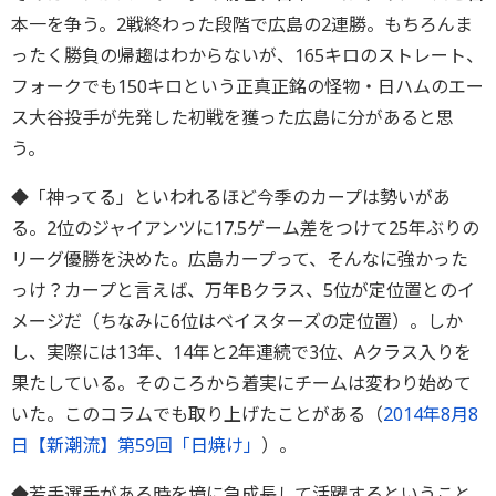
本一を争う。2戦終わった段階で広島の2連勝。もちろんま
ったく勝負の帰趨はわからないが、165キロのストレート、
フォークでも150キロという正真正銘の怪物・日ハムのエー
ス大谷投手が先発した初戦を獲った広島に分があると思
う。
◆「神ってる」といわれるほど今季のカープは勢いがあ
る。2位のジャイアンツに17.5ゲーム差をつけて25年ぶりの
リーグ優勝を決めた。広島カープって、そんなに強かった
っけ？カープと言えば、万年Bクラス、5位が定位置とのイ
メージだ（ちなみに6位はベイスターズの定位置）。しか
し、実際には13年、14年と2年連続で3位、Aクラス入りを
果たしている。そのころから着実にチームは変わり始めて
いた。このコラムでも取り上げたことがある（
2014年8月8
日【新潮流】第59回「日焼け」
）。
◆若手選手がある時を境に急成長して活躍するということ