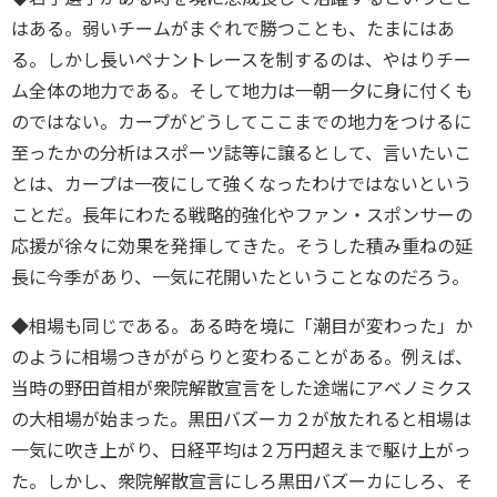
はある。弱いチームがまぐれで勝つことも、たまにはあ
る。しかし長いペナントレースを制するのは、やはりチー
ム全体の地力である。そして地力は一朝一夕に身に付くも
のではない。カープがどうしてここまでの地力をつけるに
至ったかの分析はスポーツ誌等に譲るとして、言いたいこ
とは、カープは一夜にして強くなったわけではないという
ことだ。長年にわたる戦略的強化やファン・スポンサーの
応援が徐々に効果を発揮してきた。そうした積み重ねの延
長に今季があり、一気に花開いたということなのだろう。
◆相場も同じである。ある時を境に「潮目が変わった」か
のように相場つきががらりと変わることがある。例えば、
当時の野田首相が衆院解散宣言をした途端にアベノミクス
の大相場が始まった。黒田バズーカ２が放たれると相場は
一気に吹き上がり、日経平均は２万円超えまで駆け上がっ
た。しかし、衆院解散宣言にしろ黒田バズーカにしろ、そ