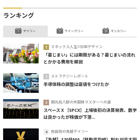
ランキング
デイリー
ウイークリー
マンスリー
マネックス人生100年デザイン
「墓じまい」には期限がある？墓じまいの流れ
とかかる費用を解説
ストラテジーレポート
半導体株の調整は底値をつけたか
岡元兵八郎の米国株マスターへの道
スペースＸ［SPCX］上場後初の決算発表、数字
は良かったが株価が下落...
吉田恒の為替デイリー
【為替】120日MA（移動平均線）割れが示す円