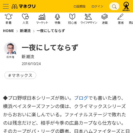
口座開設
ログイン
新着
人気
マーケット
特集
初心者
ライフデザイン
連載
著者
商
HOME
新潮流
一夜にしてならず
一夜にしてならず
新潮流
広木 隆
2016/10/24
マネックス
◆プロ野球日本シリーズが熱い。
ブログ
でも書いた通り、
横浜ベイスターズファンの僕は、クライマックスシリーズ
からおおいに楽しんでいる。ファイナルステージで敗れた
のは残念だけど、相手が今季の広島カープなら仕方ない。
そのカープがパ・リーグの覇者、日本ハムファイターズと日