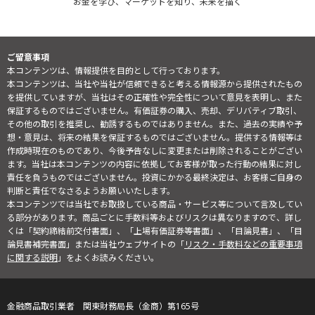
お金を学び、マーケットを知り、未来を描く
ご留意事項
本コンテンツは、情報提供を目的として行っております。
本コンテンツは、当社や当社が信頼できると考える情報源から提供されたもの
を提供していますが、当社はその正確性や完全性について意見を表明し、また
保証するものではございません。有価証券の購入、売却、デリバティブ取引、
その他の取引を推奨し、勧誘するものではありません。また、過去の実績や予
想・意見は、将来の結果を保証するものではございません。提供する情報等は
作成時現在のものであり、今後予告なしに変更または削除されることがござい
ます。当社は本コンテンツの内容に依拠してお客様が取った行動の結果に対し
責任を負うものではございません。投資にかかる最終決定は、お客様ご自身の
判断と責任でなさるようお願いいたします。
本コンテンツでは当社でお取扱している商品・サービス等について言及してい
る部分があります。商品ごとに手数料等およびリスクは異なりますので、詳し
くは「契約締結前交付書面」、「上場有価証券等書面」、「目論見書」、「目
論見書補完書面」または当社ウェブサイトの「
リスク・手数料などの重要事項
に関する説明
」をよくお読みください。
金融商品取引業者 関東財務局長（金商）第165号