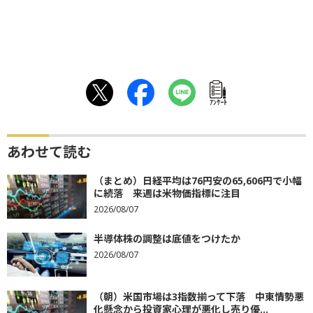
ｱﾝｹｰﾄ
あわせて読む
（まとめ）日経平均は76円安の65,606円で小幅
に続落 来週は米物価指標に注目
2026/08/07
半導体株の調整は底値をつけたか
2026/08/07
（朝）米国市場は3指数揃って下落 中東情勢悪
化懸念から投資家心理が悪化し売り優...