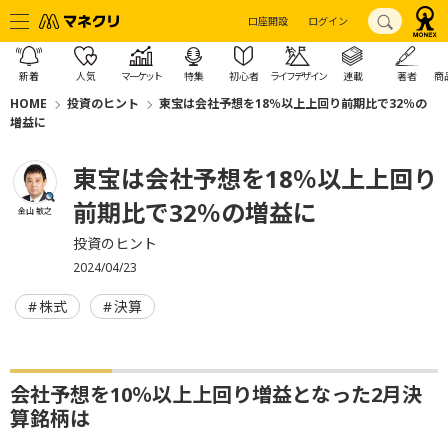
口座開設
ログイン
新着
人気
マーケット
特集
初心者
ライフデザイン
連載
著者
商
HOME
投資のヒント
東宝は会社予想を18％以上上回り前期比で32％の
増益に
東宝は会社予想を18％以上上回り
前期比で32％の増益に
金山 敏之
投資のヒント
2024/04/23
株式
決算
会社予想を10％以上上回り増益となった2月決
算銘柄は