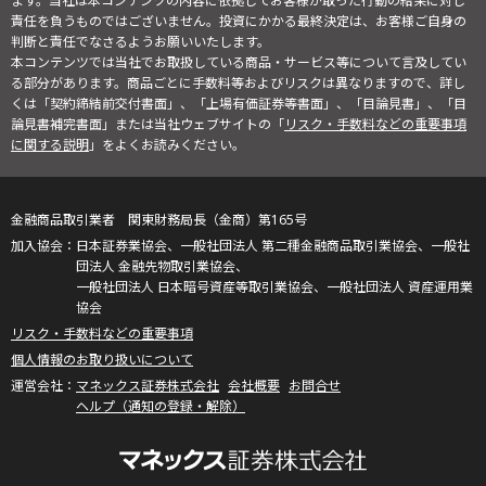
ます。当社は本コンテンツの内容に依拠してお客様が取った行動の結果に対し
責任を負うものではございません。投資にかかる最終決定は、お客様ご自身の
判断と責任でなさるようお願いいたします。
本コンテンツでは当社でお取扱している商品・サービス等について言及してい
る部分があります。商品ごとに手数料等およびリスクは異なりますので、詳し
くは「契約締結前交付書面」、「上場有価証券等書面」、「目論見書」、「目
論見書補完書面」または当社ウェブサイトの「
リスク・手数料などの重要事項
に関する説明
」をよくお読みください。
金融商品取引業者 関東財務局長（金商）第165号
日本証券業協会、一般社団法人 第二種金融商品取引業協会、一般社
団法人 金融先物取引業協会、
一般社団法人 日本暗号資産等取引業協会、一般社団法人 資産運用業
協会
リスク・手数料などの重要事項
個人情報のお取り扱いについて
マネックス証券株式会社
会社概要
お問合せ
ヘルプ（通知の登録・解除）