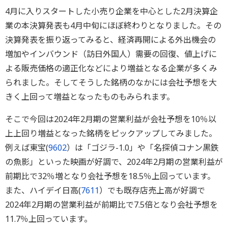
4月に入りスタートした小売り企業を中心とした2月決算企
業の本決算発表も4月中旬にほぼ終わりとなりました。その
決算発表を振り返ってみると、経済再開による外出機会の
増加やインバウンド（訪日外国人）需要の回復、値上げに
よる販売価格の適正化などにより増益となる企業が多くみ
られました。そしてそうした銘柄のなかには会社予想を大
きく上回って増益となったものもみられます。
そこで今回は2024年2月期の営業利益が会社予想を10％以
上上回り増益となった銘柄をピックアップしてみました。
例えば東宝(
9602
）は「ゴジラ-1.0」や「名探偵コナン黒鉄
の魚影」といった映画が好調で、2024年2月期の営業利益が
前期比で32％増となり会社予想を18.5％上回っています。
また、ハイデイ日高(
7611
）でも既存店売上高が好調で
2024年2月期の営業利益が前期比で7.5倍となり会社予想を
11.7％上回っています。