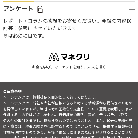
アンケート
レポート・コラムの感想をお寄せください。今後の内容検
討等に参考にさせていただきます。
※は必須項目です。
お金を学び、マーケットを知り、未来を描く
ご留意事項
本コンテンツは、情報提供を目的として行っております。
本コンテンツは、当社や当社が信頼できると考える情報源から提供されたもの
を提供していますが、当社はその正確性や完全性について意見を表明し、また
保証するものではございません。有価証券の購入、売却、デリバティブ取引、
その他の取引を推奨し、勧誘するものではありません。また、過去の実績や予
想・意見は、将来の結果を保証するものではございません。提供する情報等は
作成時現在のものであり、今後予告なしに変更または削除されることがござい