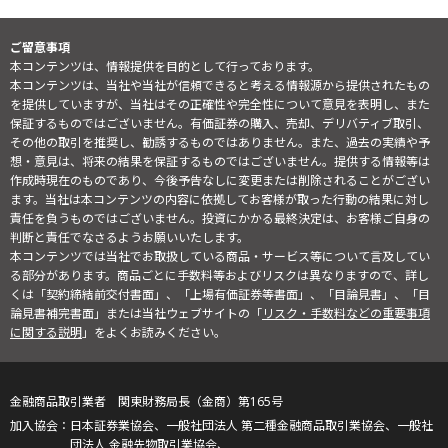
ご留意事項
本コンテンツは、情報提供を目的として行っております。
本コンテンツは、当社や当社が信頼できると考える情報源から提供されたもの
を提供していますが、当社はその正確性や完全性について意見を表明し、また
保証するものではございません。有価証券の購入、売却、デリバティブ取引、
その他の取引を推奨し、勧誘するものではありません。また、過去の実績や予
想・意見は、将来の結果を保証するものではございません。提供する情報等は
作成時現在のものであり、今後予告なしに変更または削除されることがござい
ます。当社は本コンテンツの内容に依拠してお客様が取った行動の結果に対し
責任を負うものではございません。投資にかかる最終決定は、お客様ご自身の
判断と責任でなさるようお願いいたします。
本コンテンツでは当社でお取扱している商品・サービス等について言及してい
る部分があります。商品ごとに手数料等およびリスクは異なりますので、詳し
くは「契約締結前交付書面」、「上場有価証券等書面」、「目論見書」、「目
論見書補完書面」または当社ウェブサイトの「
リスク・手数料などの重要事項
に関する説明
」をよくお読みください。
金融商品取引業者 関東財務局長（金商）第165号
日本証券業協会、一般社団法人 第二種金融商品取引業協会、一般社
団法人 金融先物取引業協会、