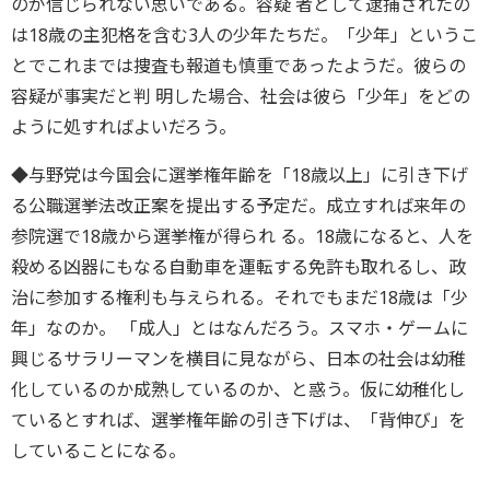
のが信じられない思いである。容疑 者として逮捕されたの
は18歳の主犯格を含む3人の少年たちだ。「少年」というこ
とでこれまでは捜査も報道も慎重であったようだ。彼らの
容疑が事実だと判 明した場合、社会は彼ら「少年」をどの
ように処すればよいだろう。
◆与野党は今国会に選挙権年齢を「18歳以上」に引き下げ
る公職選挙法改正案を提出する予定だ。成立すれば来年の
参院選で18歳から選挙権が得られ る。18歳になると、人を
殺める凶器にもなる自動車を運転する免許も取れるし、政
治に参加する権利も与えられる。それでもまだ18歳は「少
年」なのか。 「成人」とはなんだろう。スマホ・ゲームに
興じるサラリーマンを横目に見ながら、日本の社会は幼稚
化しているのか成熟しているのか、と惑う。仮に幼稚化し
ているとすれば、選挙権年齢の引き下げは、「背伸び」を
していることになる。