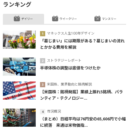
ランキング
デイリー
ウイークリー
マンスリー
マネックス人生100年デザイン
「墓じまい」には期限がある？墓じまいの流れ
とかかる費用を解説
ストラテジーレポート
半導体株の調整は底値をつけたか
米国株、業界動向と銘柄解説
【米国株：銘柄発掘】業績上振れ5銘柄、パラ
ンティア・テクノロジー...
市況概況
（まとめ）日経平均は76円安の65,606円で小幅
に続落 来週は米物価指...