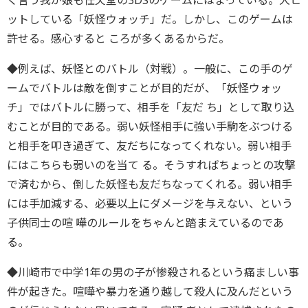
く言う我が娘も任天堂の3DSのゲームにはまっている。大ヒ
ットしている「妖怪ウォッチ」だ。しかし、このゲームは
許せる。感心すると ころが多くあるからだ。
◆例えば、妖怪とのバトル（対戦）。一般に、この手のゲ
ームでバトルは敵を倒すことが目的だが、「妖怪ウォッ
チ」ではバトルに勝って、相手を「友だ ち」として取り込
むことが目的である。弱い妖怪相手に強い手駒をぶつける
と相手を叩き過ぎて、友だちになってくれない。弱い相手
にはこちらも弱いのを当て る。そうすればちょっとの攻撃
で済むから、倒した妖怪も友だちなってくれる。弱い相手
には手加減する、必要以上にダメージを与えない、という
子供同士の喧 嘩のルールをちゃんと踏まえているのであ
る。
◆川崎市で中学1年の男の子が惨殺されるという痛ましい事
件が起きた。喧嘩や暴力を通り越して殺人に及んだという