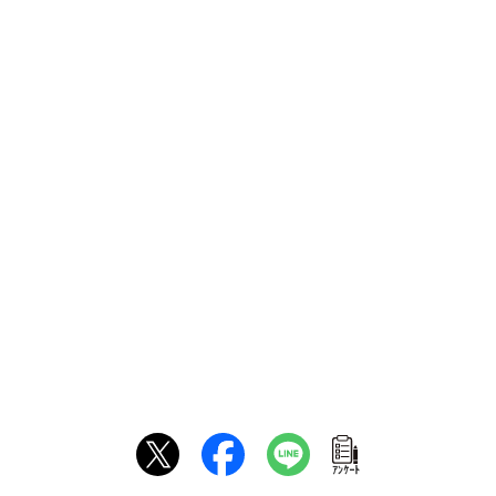
ｱﾝｹｰﾄ