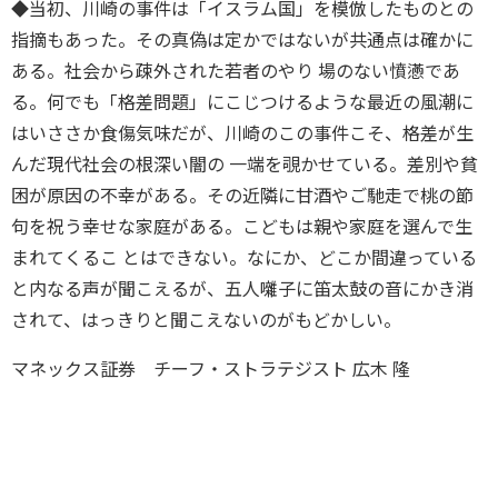
◆当初、川崎の事件は「イスラム国」を模倣したものとの
指摘もあった。その真偽は定かではないが共通点は確かに
ある。社会から疎外された若者のやり 場のない憤懣であ
る。何でも「格差問題」にこじつけるような最近の風潮に
はいささか食傷気味だが、川崎のこの事件こそ、格差が生
んだ現代社会の根深い闇の 一端を覗かせている。差別や貧
困が原因の不幸がある。その近隣に甘酒やご馳走で桃の節
句を祝う幸せな家庭がある。こどもは親や家庭を選んで生
まれてくるこ とはできない。なにか、どこか間違っている
と内なる声が聞こえるが、五人囃子に笛太鼓の音にかき消
されて、はっきりと聞こえないのがもどかしい。
マネックス証券 チーフ・ストラテジスト 広木 隆