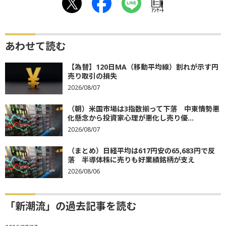
ｱﾝｹｰﾄ
あわせて読む
【為替】120日MA（移動平均線）割れが示す円
売り取引の損失
2026/08/07
（朝）米国市場は3指数揃って下落 中東情勢悪
化懸念から投資家心理が悪化し売り優...
2026/08/07
（まとめ）日経平均は617円安の65,683円で反
落 半導体株に売りも好業績銘柄が支え
2026/08/06
「新潮流」の過去記事を読む