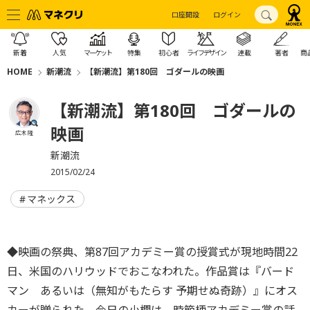
口座開設
ログイン
新着
人気
マーケット
特集
初心者
ライフデザイン
連載
著者
商
HOME
新潮流
【新潮流】第180回 ゴダールの映画
【新潮流】第180回 ゴダールの
映画
広木 隆
新潮流
2015/02/24
マネックス
◆映画の祭典、第87回アカデミー賞の授賞式が現地時間22
日、米国のハリウッドでおこなわれた。作品賞は『バード
マン あるいは（無知がもたらす 予期せぬ奇跡）』にオス