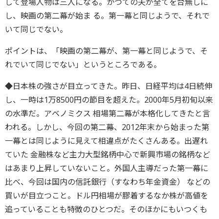
して登場人物は三人になる。かつての夫が全てを台無しに
し、映画の第二幕が始ま る。第一幕と同じようで、それで
いて同じでない。
ポイントは、「映画の第二幕が、第一幕と同じようで、そ
れでいて同じでない」というところである。
◆日本株の強さが目立ってきた。昨日、日経平均は4日続伸
し、一時は1万8500円の節目を超えた。2000年5月初旬以来
の水準だ。アベノミクス 相場第二幕が本格化してきたと言
われる。しかし、今回の第二幕、2012年末から始まった第
一幕とは同じように見えて相違点がたくさんある。出遅れ
ていた 金融株など主力大型銘柄中心で新興市場の銘柄など
はあまり上昇していないこと。外国人主導だった第一幕に
比べ、今回は国内の信託銀行（すなわち年金資金） などの
買いが目立つこと。ドル円相場が膠着するなか株が高値を
追っていることも特徴のひとつだ。そのほかにもいつくも