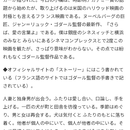
カーが贈られた。今日の小欄は、時節柄アカデミー賞の話
題から始めたが、取り上げるのは米国のハリウッド映画の
対極とも言えるフラ ンス映画である。ヌーベルバーグの巨
匠、ジャン＝リュック・ゴダール監督の最新作、『さら
ば、愛の言葉よ』である。僕は銀座のシネスィッチと横浜
のみなと みらいにあるシネマコンプレックスとで2度この
映画を観たが、さっぱり意味がわからない。その点では紛
れもなくゴダール監督作品である。
◆オフィシャルサイトの「ストーリー」にはこう書かれて
いる（フランス語のサイトではゴダール監督の手書きで記
されている）。
人妻と独身男が出会う。ふたりは愛し合い、口論し、手を
上げる。一匹の犬が町と田舎を彷徨っている。季節はめぐ
り、男と女は再会する。犬は気付くと ふたりのもとに落ち
着く。他者が個人の中にいて、個人が他者の中にいる。そ