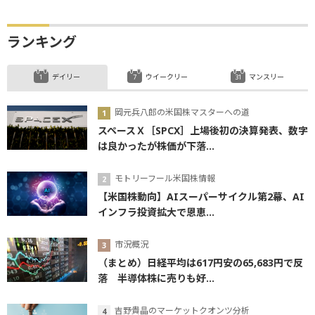
ランキング
デイリー
ウイークリー
マンスリー
岡元兵八郎の米国株マスターへの道
スペースＸ［SPCX］上場後初の決算発表、数字
は良かったが株価が下落...
モトリーフール米国株情報
【米国株動向】AIスーパーサイクル第2幕、AI
インフラ投資拡大で恩恵...
市況概況
（まとめ）日経平均は617円安の65,683円で反
落 半導体株に売りも好...
吉野貴晶のマーケットクオンツ分析