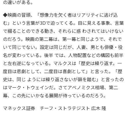
の違いがある。
◆映画の冒頭、「想像力を欠く者はリアリティに逃げ込
む」という言葉が3Dで迫ってくる。目に見える事象、言葉
で綴ることのできる動き、それらに惑 わされてはいけない
のだろう。映画の第二幕は、第一幕と同じようで、それで
いて同じでない。設定は同じだが、人妻、男とも俳優・役
名が変わっている。後半 では、人物配置などの構図も前半
と左右逆になっている。マルクスは「歴史は繰り返す。一
度目は悲劇として、二度目は喜劇として」と言った。「歴
史は、同じ ようには繰り返さないが韻を踏む」と言ったの
はマーク・トウェインだ。さてアベノミクス相場、第二
幕、この先にいかなる展開が待っているのだろう。
マネックス証券 チーフ・ストラテジスト 広木 隆