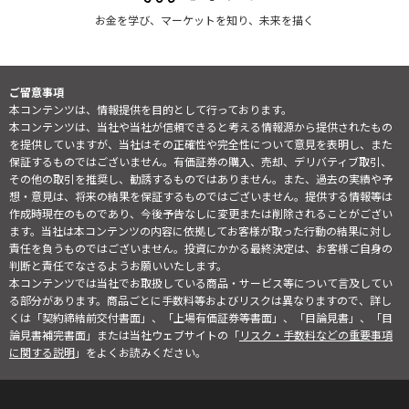
お金を学び、マーケットを知り、未来を描く
ご留意事項
本コンテンツは、情報提供を目的として行っております。
本コンテンツは、当社や当社が信頼できると考える情報源から提供されたもの
を提供していますが、当社はその正確性や完全性について意見を表明し、また
保証するものではございません。有価証券の購入、売却、デリバティブ取引、
その他の取引を推奨し、勧誘するものではありません。また、過去の実績や予
想・意見は、将来の結果を保証するものではございません。提供する情報等は
作成時現在のものであり、今後予告なしに変更または削除されることがござい
ます。当社は本コンテンツの内容に依拠してお客様が取った行動の結果に対し
責任を負うものではございません。投資にかかる最終決定は、お客様ご自身の
判断と責任でなさるようお願いいたします。
本コンテンツでは当社でお取扱している商品・サービス等について言及してい
る部分があります。商品ごとに手数料等およびリスクは異なりますので、詳し
くは「契約締結前交付書面」、「上場有価証券等書面」、「目論見書」、「目
論見書補完書面」または当社ウェブサイトの「
リスク・手数料などの重要事項
に関する説明
」をよくお読みください。