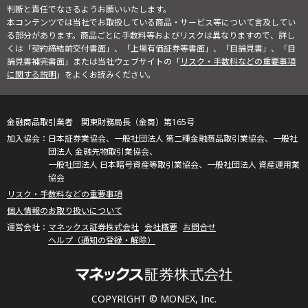
判断と責任でなさるようお願いいたします。
本コンテンツでは当社でお取扱している商品・サービス等について言及してい
る部分があります。商品ごとに手数料等およびリスクは異なりますので、詳し
くは「契約締結前交付書面」、「上場有価証券等書面」、「目論見書」、「目
論見書補完書面」または当社ウェブサイトの「
リスク・手数料などの重要事項
に関する説明
」をよくお読みください。
金融商品取引業者 関東財務局長（金商）第165号
日本証券業協会、一般社団法人 第二種金融商品取引業協会、一般社
団法人 金融先物取引業協会、
一般社団法人 日本暗号資産等取引業協会、一般社団法人 資産運用業
協会
リスク・手数料などの重要事項
個人情報のお取り扱いについて
マネックス証券株式会社
会社概要
お問合せ
ヘルプ（通知の登録・解除）
COPYRIGHT © MONEX, Inc.