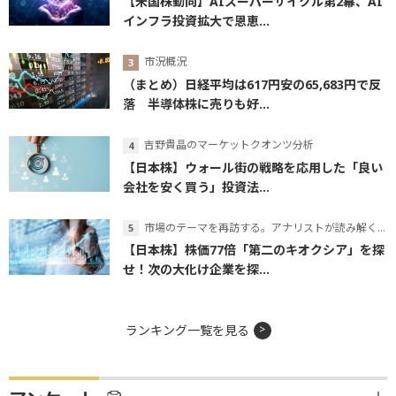
【米国株動向】AIスーパーサイクル第2幕、AI
インフラ投資拡大で恩恵...
市況概況
（まとめ）日経平均は617円安の65,683円で反
落 半導体株に売りも好...
吉野貴晶のマーケットクオンツ分析
【日本株】ウォール街の戦略を応用した「良い
会社を安く買う」投資法...
市場のテーマを再訪する。アナリストが読み解くテーマの本質
【日本株】株価77倍「第二のキオクシア」を探
せ！次の大化け企業を探...
ランキング一覧を見る