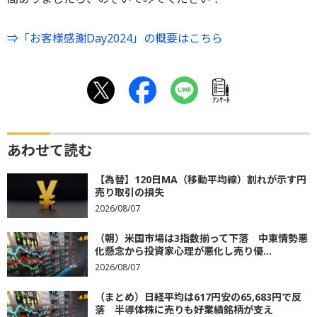
⇒「お客様感謝Day2024」の概要はこちら
ｱﾝｹｰﾄ
あわせて読む
【為替】120日MA（移動平均線）割れが示す円
売り取引の損失
2026/08/07
（朝）米国市場は3指数揃って下落 中東情勢悪
化懸念から投資家心理が悪化し売り優...
2026/08/07
（まとめ）日経平均は617円安の65,683円で反
落 半導体株に売りも好業績銘柄が支え