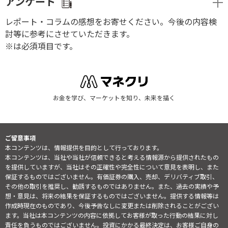
アンケート
レポート・コラムの感想をお寄せください。今後の内容検
討等に参考にさせていただきます。
※は必須項目です。
お金を学び、マーケットを知り、未来を描く
ご留意事項
本コンテンツは、情報提供を目的として行っております。
本コンテンツは、当社や当社が信頼できると考える情報源から提供されたもの
を提供していますが、当社はその正確性や完全性について意見を表明し、また
保証するものではございません。有価証券の購入、売却、デリバティブ取引、
その他の取引を推奨し、勧誘するものではありません。また、過去の実績や予
想・意見は、将来の結果を保証するものではございません。提供する情報等は
作成時現在のものであり、今後予告なしに変更または削除されることがござい
ます。当社は本コンテンツの内容に依拠してお客様が取った行動の結果に対し
責任を負うものではございません。投資にかかる最終決定は、お客様ご自身の