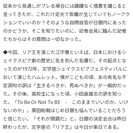
従来から見通しがブレる場合には躊躇なく措置を講じると
言ってきたが、これだけ足元で乖離が生じていてもノーアク
ションでいいのか？そのような自問自答が日銀内にあった
のかどうか、そこを知りたいのに、記者会見に臨んだ記者
たちからはその質問は一切なかった。
◆今回、リア王を演じた江守徹といえば、日本におけるシ
ェイクスピア劇の歴史に名を刻んだ名優だ。その起点とな
ったのが1972年、文学座シェイクスピアフェスティバルに
おいて演じたハムレット。僕がこどもの頃、あの有名な不
定詞句の訳は「生きるべきか、死ぬべきか」が一般的だっ
た。その後、高校生になった頃、小田島雄志の訳を知っ
た。「To Be Or Not To BE - このままでいいのか、いけ
ないのか」。黒田総裁はじめ日銀も悩んでいることだろう
と信じたい。「それが問題だ」と。日銀の決定会合は昨日
終わったが、文学座の『リア王』は今日が楽日である。