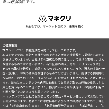
※は必須項目です。
お金を学び、マーケットを知り、未来を描く
ご留意事項
本コンテンツは、情報提供を目的として行っております。
本コンテンツは、当社や当社が信頼できると考える情報源から提供されたもの
を提供していますが、当社はその正確性や完全性について意見を表明し、また
保証するものではございません。有価証券の購入、売却、デリバティブ取引、
その他の取引を推奨し、勧誘するものではありません。また、過去の実績や予
想・意見は、将来の結果を保証するものではございません。提供する情報等は
作成時現在のものであり、今後予告なしに変更または削除されることがござい
ます。当社は本コンテンツの内容に依拠してお客様が取った行動の結果に対し
責任を負うものではございません。投資にかかる最終決定は、お客様ご自身の
判断と責任でなさるようお願いいたします。
本コンテンツでは当社でお取扱している商品・サービス等について言及してい
る部分があります。商品ごとに手数料等およびリスクは異なりますので、詳し
くは「契約締結前交付書面」、「上場有価証券等書面」、「目論見書」、「目