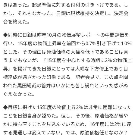
きはあった。超過準備に対する付利の引き下げである。し
かし、それもなかった。日銀は現状維持を決定し、決定会
合を終えた。
◆同時に日銀は昨年10月の物価展望レポートの中間評価を
行い、15年度の物価上昇率を前回から0.7％引き下げて1.0％
とした。その理由は原油価格の大幅な低下であることは言
うまでもないが、「15年度を中心とする時期に2％の物価上
昇」を掲げてきた日銀にとっては大幅な下方修正であり目
標達成が遠ざかった印象である。記者会見で、この点を問
われた黒田総裁の答弁はいかにも苦し紛れといった感がぬ
ぐえなかった。
◆目標に掲げた15年度の物価上昇2％は非常に困難になった
ことを日銀自身が認めた。但し、その後、原油価格が緩や
かに持ち直すことを見込んでいるため、16年度には2％に達
する見通しは変えていない。では、原油価格任せなのか？