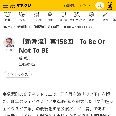
口座開設
ログイン
新着
人気
マーケット
特集
初心者
ライフデザイン
連載
著者
商
HOME
新潮流
【新潮流】第158回 To Be Or Not To BE
【新潮流】第158回 To Be Or
Not To BE
広木 隆
新潮流
2015/01/22
マネックス
◆信濃町の文学座アトリエで、江守徹主演『リア王』を観
た。昨年のシェイクスピア生誕450年を記念した「文学座シ
ェイクスピア祭」の最後を飾る公演だ。＜「愛」であれ