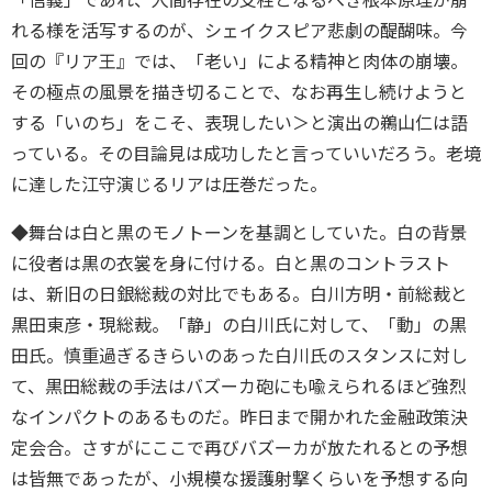
「信義」であれ、人間存在の支柱となるべき根本原理が崩
れる様を活写するのが、シェイクスピア悲劇の醍醐味。今
回の『リア王』では、「老い」による精神と肉体の崩壊。
その極点の風景を描き切ることで、なお再生し続けようと
する「いのち」をこそ、表現したい＞と演出の鵜山仁は語
っている。その目論見は成功したと言っていいだろう。老境
に達した江守演じるリアは圧巻だった。
◆舞台は白と黒のモノトーンを基調としていた。白の背景
に役者は黒の衣裳を身に付ける。白と黒のコントラスト
は、新旧の日銀総裁の対比でもある。白川方明・前総裁と
黒田東彦・現総裁。「静」の白川氏に対して、「動」の黒
田氏。慎重過ぎるきらいのあった白川氏のスタンスに対し
て、黒田総裁の手法はバズーカ砲にも喩えられるほど強烈
なインパクトのあるものだ。昨日まで開かれた金融政策決
定会合。さすがにここで再びバズーカが放たれるとの予想
は皆無であったが、小規模な援護射撃くらいを予想する向