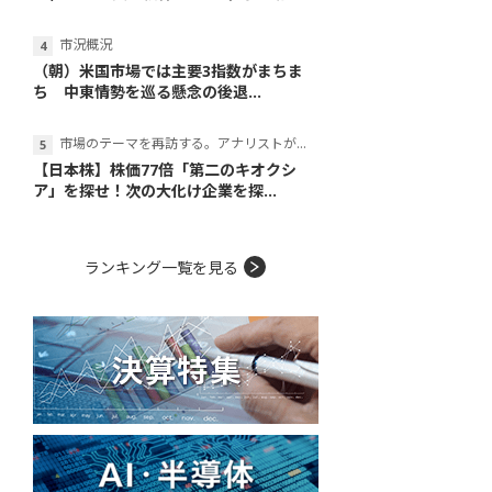
市況概況
（朝）米国市場では主要3指数がまちま
ち 中東情勢を巡る懸念の後退...
市場のテーマを再訪する。アナリストが読み解くテーマの本質
【日本株】株価77倍「第二のキオクシ
ア」を探せ！次の大化け企業を探...
ランキング一覧を見る