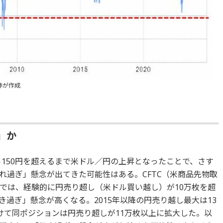
券が作成
」か
ら150円を超えるまで米ドル／円の上昇となったことで、さす
れ過ぎ」懸念が出てきた可能性はある。CFTC（米商品先物取
では、経験的に円売り超し（米ドル買い越し）が10万枚を超
過ぎ」懸念が高くなる。2015年以降の円売り越し最大は13
けて同ポジションは円売り超しが11万枚以上に拡大した。以