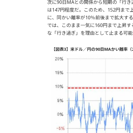
次に90日MAとの関係から短期の「行き
は147円程度だ。このため、152円ま
に、同かい離率が10％前後まで拡大す
では、このまま一気に160円まで上昇
な「行き過ぎ」を理由として止まる可能
【図表3】米ドル／円の90日MAかい離率（2