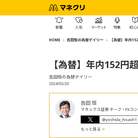
新着
人気
マーケット
特集
初心
HOME
吉田恒の為替デイリー
【為替】年内15
【為替】年内152円
吉田恒の為替デイリー
2024/02/20
吉田 恒
マネックス証券 チーフ・FXコ
@yoshida_hisash1
もっと見る