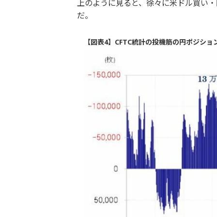
上のように見ると、徐々に米ドル買い・
だ。
【図表4】CFTC統計の投機筋の円ポジション