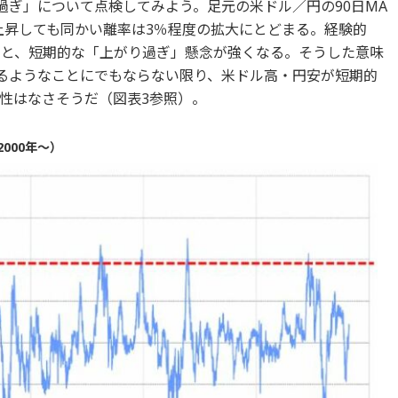
過ぎ」について点検してみよう。足元の米ドル／円の90日MA
で上昇しても同かい離率は3％程度の拡大にとどまる。経験的
ると、短期的な「上がり過ぎ」懸念が強くなる。そうした意味
するようなことにでもならない限り、米ドル高・円安が短期的
性はなさそうだ（図表3参照）。
000年～）