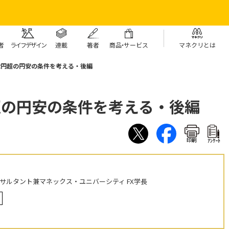
者
ライフデザイン
連載
著者
商
品・
サービス
マネクリとは
2円超の円安の条件を考える・後編
超の円安の条件を考える・後編
印刷
ｱﾝｹｰﾄ
ンサルタント兼マネックス・ユニバーシティ FX学長