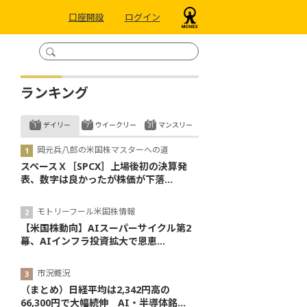
口座開設
ログイン
ランキング
デイリー
ウイークリー
マンスリー
岡元兵八郎の米国株マスターへの道
スペースＸ［SPCX］上場後初の決算発
表、数字は良かったが株価が下落...
モトリーフール米国株情報
【米国株動向】AIスーパーサイクル第2
幕、AIインフラ投資拡大で恩恵...
市況概況
（まとめ）日経平均は2,342円高の
66,300円で大幅続伸 AI・半導体銘...