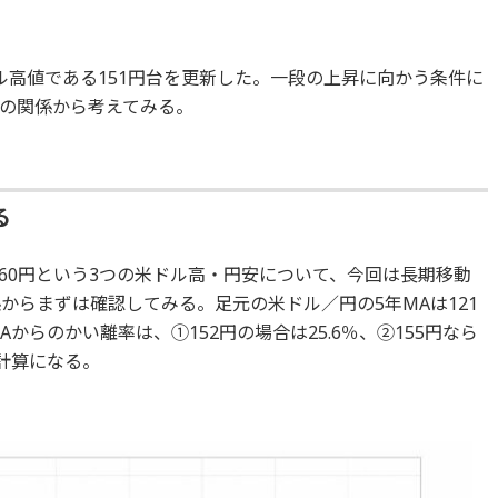
米ドル高値である151円台を更新した。一段の上昇に向かう条件に
の関係から考えてみる。
る
③160円という3つの米ドル高・円安について、今回は長期移動
からまずは確認してみる。足元の米ドル／円の5年MAは121
からのかい離率は、①152円の場合は25.6％、②155円なら
う計算になる。
）