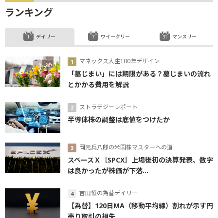
ランキング
デイリー
ウイークリー
マンスリー
マネックス人生100年デザイン
「墓じまい」には期限がある？墓じまいの流れ
とかかる費用を解説
ストラテジーレポート
半導体株の調整は底値をつけたか
岡元兵八郎の米国株マスターへの道
スペースＸ［SPCX］上場後初の決算発表、数字
は良かったが株価が下落...
吉田恒の為替デイリー
【為替】120日MA（移動平均線）割れが示す円
売り取引の損失