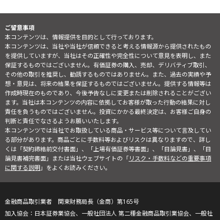
ご留意事項
本コンテンツは、情報提供を目的として行っております。
本コンテンツは、当社や当社が信頼できると考える情報源から提供されたもの
を提供していますが、当社はその正確性や完全性について意見を表明し、また
保証するものではございません。有価証券の購入、売却、デリバティブ取引、
その他の取引を推奨し、勧誘するものではありません。また、過去の実績や予
想・意見は、将来の結果を保証するものではございません。提供する情報等は
作成時現在のものであり、今後予告なしに変更または削除されることがござい
ます。当社は本コンテンツの内容に依拠してお客様が取った行動の結果に対し
責任を負うものではございません。投資にかかる最終決定は、お客様ご自身の
判断と責任でなさるようお願いいたします。
本コンテンツでは当社でお取扱している商品・サービス等について言及してい
る部分があります。商品ごとに手数料等およびリスクは異なりますので、詳し
くは「契約締結前交付書面」、「上場有価証券等書面」、「目論見書」、「目
論見書補完書面」または当社ウェブサイトの「
リスク・手数料などの重要事項
に関する説明
」をよくお読みください。
金融商品取引業者 関東財務局長（金商）第165号
日本証券業協会、一般社団法人 第二種金融商品取引業協会、一般社