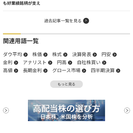
も好業績銘柄が支え
過去記事一覧を見る
関連用語一覧
ダウ平均
株価
株式
決算発表
円安
金利
アナリスト
円高
自社株買い
高値
長期金利
グロース市場
四半期決算
上方修正
増益
米国株
IR
インフレ
もっと見る
営業利益
堅調
前場
引け
株価指数
下方修正
決算
後場
新興市場
続伸