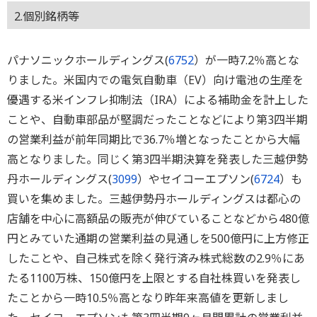
2.個別銘柄等
パナソニックホールディングス(
6752
）が一時7.2％高とな
りました。米国内での電気自動車（EV）向け電池の生産を
優遇する米インフレ抑制法（IRA）による補助金を計上した
ことや、自動車部品が堅調だったことなどにより第3四半期
の営業利益が前年同期比で36.7％増となったことから大幅
高となりました。同じく第3四半期決算を発表した三越伊勢
丹ホールディングス(
3099
）やセイコーエプソン(
6724
）も
買いを集めました。三越伊勢丹ホールディングスは都心の
店舗を中心に高額品の販売が伸びていることなどから480億
円とみていた通期の営業利益の見通しを500億円に上方修正
したことや、自己株式を除く発行済み株式総数の2.9％にあ
たる1100万株、150億円を上限とする自社株買いを発表し
たことから一時10.5％高となり昨年来高値を更新しまし