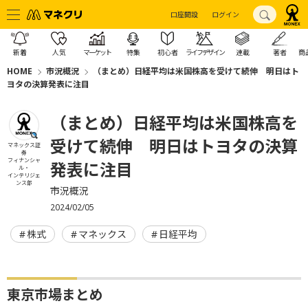
口座開設
ログイン
新着
人気
マーケット
特集
初心者
ライフデザイン
連載
著者
商
HOME
市況概況
（まとめ）日経平均は米国株高を受けて続伸 明日はト
ヨタの決算発表に注目
（まとめ）日経平均は米国株高を
受けて続伸 明日はトヨタの決算
マネックス証
券
フィナンシャ
発表に注目
ル・
インテリジェ
ンス部
市況概況
2024/02/05
株式
マネックス
日経平均
東京市場まとめ