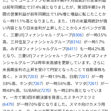
た。セイコーエプソンも第3四半期9ヶ月間累計の営業利益
は前年同期比で37.4％減となりましたが、第3四半期3ヶ月
間の営業利益が前年同期比で1.6%増と増益に転じたことか
ら一時11.1％高となりました。また、1月の米雇用統計が強
い内容となり日米金利が上昇したことからメガバンクが高
く、三菱UFJフィナンシャル・グループ(
8306
）が一時3.5％
高、三井住友フィナンシャルグループ(
8316
）が一時1.7％
高、みずほフィナンシャルグループ(
8411
）も一時4.2％高
となり、三菱UFJフィナンシャル・グループとみずほフィナ
ンシャルグループは昨年来高値を更新しています。さらに
米長期金利の上昇を受けて円安となったことで自動車株も
高く、トヨタ(
7203
）が一時1.9％高、日産(
7201
）が一時
3.8％高、ホンダ(
7267
）が一時3.6％高、マツダ(
7261
）が一
時4.8％高、SUBARU(
7270
）も一時2.8％高となっていま
す。一方で第3四半期決算を発表したミネベアミツミ
(
6479
）が一時7.0％安となりました。スマホ向けカメラ用