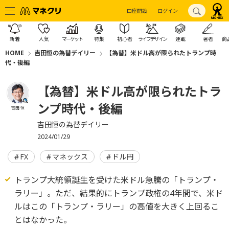
口座開設
ログイン
新着
人気
マーケット
特集
初心者
ライフデザイン
連載
著者
商
HOME
吉田恒の為替デイリー
【為替】米ドル高が限られたトランプ時
代・後編
【為替】米ドル高が限られたトラ
ンプ時代・後編
吉田 恒
吉田恒の為替デイリー
2024/01/29
FX
マネックス
ドル円
トランプ大統領誕生を受けた米ドル急騰の「トランプ・
ラリー」。ただ、結果的にトランプ政権の4年間で、米ド
ルはこの「トランプ・ラリー」の高値を大きく上回るこ
とはなかった。