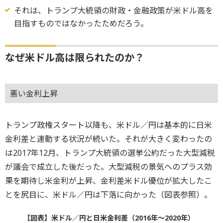
それは、トランプ大統領の財政・金融政策が米ドル高を
目指すものではなかったためだろう。
なぜ米ドル高は限られたのか？
悪い金利上昇
トランプ政権スタート以降も、米ドル／円は基本的に日米
金利差と連動する状況が続いた。それが大きく変わったの
は2017年12月、トランプ大統領の選挙公約だった大型減税
が議会で成立した後だった。大型減税の景気へのプラス効
果を期待し米金利が上昇、金利差米ドル優位が拡大したこ
とを尻目に、米ドル／円は下落に向かった（図表参照）。
【図表】米ドル／円と日米金利差（2016年～2020年）