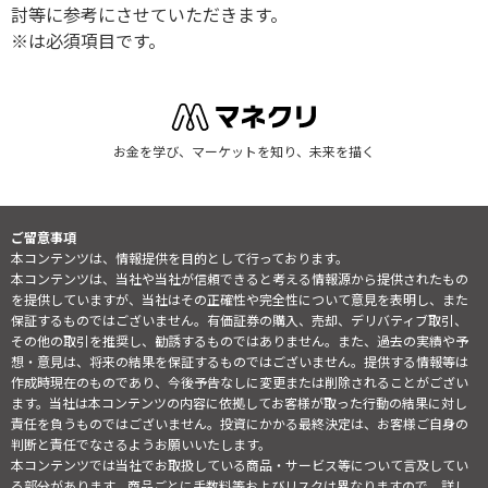
討等に参考にさせていただきます。
※は必須項目です。
お金を学び、マーケットを知り、未来を描く
ご留意事項
本コンテンツは、情報提供を目的として行っております。
本コンテンツは、当社や当社が信頼できると考える情報源から提供されたもの
を提供していますが、当社はその正確性や完全性について意見を表明し、また
保証するものではございません。有価証券の購入、売却、デリバティブ取引、
その他の取引を推奨し、勧誘するものではありません。また、過去の実績や予
想・意見は、将来の結果を保証するものではございません。提供する情報等は
作成時現在のものであり、今後予告なしに変更または削除されることがござい
ます。当社は本コンテンツの内容に依拠してお客様が取った行動の結果に対し
責任を負うものではございません。投資にかかる最終決定は、お客様ご自身の
判断と責任でなさるようお願いいたします。
本コンテンツでは当社でお取扱している商品・サービス等について言及してい
る部分があります。商品ごとに手数料等およびリスクは異なりますので、詳し