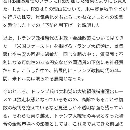
るFRB議長解任のブラフにFRBが屈した結果のようにも見え
た。しかし、FRBはその理由について、米中貿易戦争などが
先行きの株安、景気悪化をもたらしかねないことへの影響
を懸念した上での「予防的利下げ」と説明した。
以上、トランプ政権時代の財政・金融政策について見てき
た。「米国ファースト」を掲げるトランプ大統領は、景気
悪化や株安の回避に過敏だ。同じ文脈の中で、貿易面で不
利になる可能性のある円安など外国通貨の下落にも神経質
だった。こうした中で、結果的にトランプ政権時代の4年
間、米ドル高は限られる展開となった。
今のところ、トランプ氏は共和党の大統領候補者選出レー
スでは独走状態となっているものの、高齢であることや複
数の裁判を抱えているなど見通しが不透明な面も残ってい
る。それらも乗り越え、トランプ大統領の再現となった場
合の金融市場への影響としては、これまで見てきた前回の