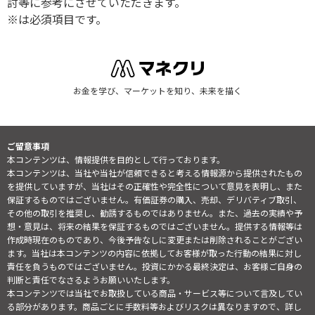
討等に参考にさせていただきます。
※は必須項目です。
お金を学び、マーケットを知り、未来を描く
ご留意事項
本コンテンツは、情報提供を目的として行っております。
本コンテンツは、当社や当社が信頼できると考える情報源から提供されたもの
を提供していますが、当社はその正確性や完全性について意見を表明し、また
保証するものではございません。有価証券の購入、売却、デリバティブ取引、
その他の取引を推奨し、勧誘するものではありません。また、過去の実績や予
想・意見は、将来の結果を保証するものではございません。提供する情報等は
作成時現在のものであり、今後予告なしに変更または削除されることがござい
ます。当社は本コンテンツの内容に依拠してお客様が取った行動の結果に対し
責任を負うものではございません。投資にかかる最終決定は、お客様ご自身の
判断と責任でなさるようお願いいたします。
本コンテンツでは当社でお取扱している商品・サービス等について言及してい
る部分があります。商品ごとに手数料等およびリスクは異なりますので、詳し