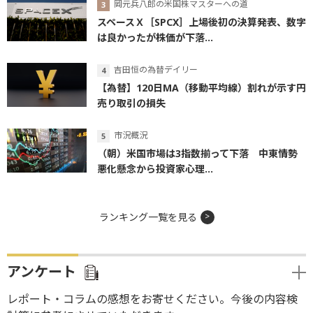
岡元兵八郎の米国株マスターへの道
スペースＸ［SPCX］上場後初の決算発表、数字
は良かったが株価が下落...
吉田恒の為替デイリー
【為替】120日MA（移動平均線）割れが示す円
売り取引の損失
市況概況
（朝）米国市場は3指数揃って下落 中東情勢
悪化懸念から投資家心理...
ランキング一覧を見る
アンケート
レポート・コラムの感想をお寄せください。今後の内容検