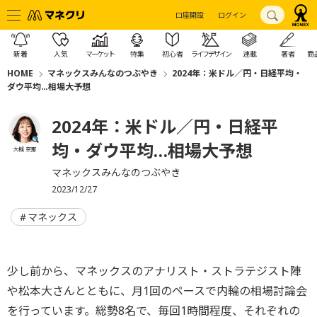
口座開設
ログイン
新着
人気
マーケット
特集
初心者
ライフデザイン
連載
著者
商
HOME
マネックスみんなのつぶやき
2024年：米ドル／円・日経平均・
ダウ平均…相場大予想
2024年：米ドル／円・日経平
均・ダウ平均…相場大予想
大槻 奈那
マネックスみんなのつぶやき
2023/12/27
マネックス
少し前から、マネックスのアナリスト・ストラテジスト陣
や松本大さんとともに、月1回のペースで内輪の相場討論会
を行っています。総勢8名で、毎回1時間程度、それぞれの