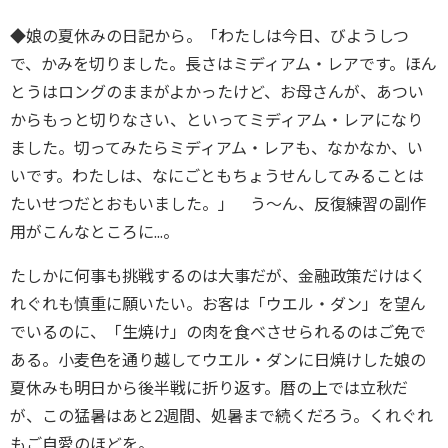
◆娘の夏休みの日記から。「わたしは今日、びようしつ
で、かみを切りました。長さはミディアム・レアです。ほん
とうはロングのままがよかったけど、お母さんが、あつい
からもっと切りなさい、といってミディアム・レアになり
ました。切ってみたらミディアム・レアも、なかなか、い
いです。わたしは、なにごともちょうせんしてみることは
たいせつだとおもいました。」 う～ん、反復練習の副作
用がこんなところに...。
たしかに何事も挑戦するのは大事だが、金融政策だけはく
れぐれも慎重に願いたい。お客は「ウエル・ダン」を望ん
でいるのに、「生焼け」の肉を食べさせられるのはご免で
ある。小麦色を通り越してウエル・ダンに日焼けした娘の
夏休みも明日から後半戦に折り返す。暦の上では立秋だ
が、この猛暑はあと2週間、処暑まで続くだろう。くれぐれ
もご自愛のほどを。