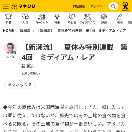
口座開設
ログイン
新着
人気
マーケット
特集
初心者
ライフデザイン
連載
著者
商
HOME
新潮流
【新潮流】 夏休み特別連載 第4回 ミディアム・レア
【新潮流】 夏休み特別連載 第
4回 ミディアム・レア
広木 隆
新潮流
2015/08/07
マネックス
◆今年の夏休みは米国西海岸を旅行してきた。郷に入って
は郷に従え、ではないが、旅先ではその土地の食べ物を食
べるに限る。その土地の食べ物が一番おいしい。アメリカ