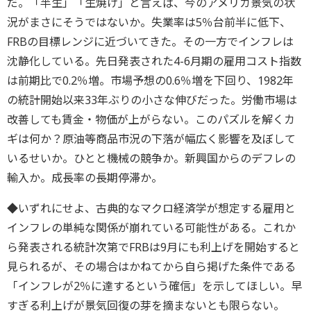
だ。「半生」「生焼け」と言えば、今のアメリカ景気の状
況がまさにそうではないか。失業率は5％台前半に低下、
FRBの目標レンジに近づいてきた。その一方でインフレは
沈静化している。先日発表された4-6月期の雇用コスト指数
は前期比で0.2％増。市場予想の0.6％増を下回り、1982年
の統計開始以来33年ぶりの小さな伸びだった。労働市場は
改善しても賃金・物価が上がらない。このパズルを解くカ
ギは何か？原油等商品市況の下落が幅広く影響を及ぼして
いるせいか。ひとと機械の競争か。新興国からのデフレの
輸入か。成長率の長期停滞か。
◆いずれにせよ、古典的なマクロ経済学が想定する雇用と
インフレの単純な関係が崩れている可能性がある。これか
ら発表される統計次第でFRBは9月にも利上げを開始すると
見られるが、その場合はかねてから自ら掲げた条件である
「インフレが2％に達するという確信」を示してほしい。早
すぎる利上げが景気回復の芽を摘まないとも限らない。