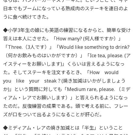
ならば、ハンバーガーやステーキだ。ということで、今や
日本でもブームになっている熟成肉のステーキを連日のよ
うに食べ続けてきた。
◆小学3年生の娘にも英語の練習になるからと、簡単な受け
答えは本人にさせた。「How many? (何人様ですか）」
「Three.（3人です）」「Would like something to drink?
（何かお飲みものはいかがですか）」「Ice tea, please. (ア
イスティーをお願いします)」くらいは言えるようになっ
た。そしてステーキを注文するとき、「How would
you like your steak？(焼き加減はいかがしましょう
か)」という質問に対しても「Medium rare, please. （ミデ
ィアム・レアでお願いします）」と答えられるようになっ
たのだ。反復練習の成果である。頭で考える前に、フレー
ズが口をついて出るようになることが肝心だ。
◆ミディアム・レアの焼き加減とは「半生」ということ