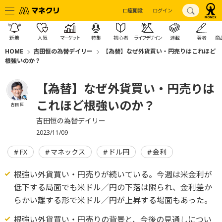
口座開設
ログイン
新着
人気
マーケット
特集
初心者
ライフデザイン
連載
著者
商
HOME
吉田恒の為替デイリー
【為替】なぜ外貨買い・円売りはこれほど
根強いのか？
【為替】なぜ外貨買い・円売りは
これほど根強いのか？
吉田 恒
吉田恒の為替デイリー
2023/11/09
FX
マネックス
ドル円
金利
根強い外貨買い・円売りが続いている。今週は米金利が
低下する局面でも米ドル／円の下落は限られ、金利差か
らかい離する形で米ドル／円が上昇する場面もあった。
根強い外貨買い・円売りの背景と、今後の見通しについ