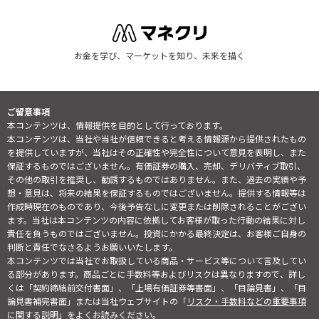
お金を学び、マーケットを知り、未来を描く
ご留意事項
本コンテンツは、情報提供を目的として行っております。
本コンテンツは、当社や当社が信頼できると考える情報源から提供されたもの
を提供していますが、当社はその正確性や完全性について意見を表明し、また
保証するものではございません。有価証券の購入、売却、デリバティブ取引、
その他の取引を推奨し、勧誘するものではありません。また、過去の実績や予
想・意見は、将来の結果を保証するものではございません。提供する情報等は
作成時現在のものであり、今後予告なしに変更または削除されることがござい
ます。当社は本コンテンツの内容に依拠してお客様が取った行動の結果に対し
責任を負うものではございません。投資にかかる最終決定は、お客様ご自身の
判断と責任でなさるようお願いいたします。
本コンテンツでは当社でお取扱している商品・サービス等について言及してい
る部分があります。商品ごとに手数料等およびリスクは異なりますので、詳し
くは「契約締結前交付書面」、「上場有価証券等書面」、「目論見書」、「目
論見書補完書面」または当社ウェブサイトの「
リスク・手数料などの重要事項
に関する説明
」をよくお読みください。