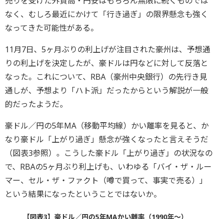
売りを受けた外貨高・円安はもちろん無限に続くものでは
なく、むしろ最近にかけて「行き過ぎ」の限界懸念も強く
なってきた可能性がある。
11月7日、5ヶ月ぶりの利上げが注目された豪州は、予想通
りの利上げを決定したが、豪ドルは円などに対して反落と
なった。これについて、RBA（豪州中央銀行）の先行き見
通しが、予想より「ハト派」だったからという解説が一般
的だったようだ。
豪ドル／円の5年MA（移動平均線）かい離率を見ると、か
なり豪ドル「上がり過ぎ」懸念が強くなったと言えそうだ
（図表3参照）。こうした豪ドル「上がり過ぎ」の状況なの
で、RBAの5ヶ月ぶり利上げも、いわゆる「バイ・ザ・ルー
マー、セル・ザ・ファクト（噂で買って、事実で売る）」
という結果になったということではないか。
【図表3】豪ドル／円の5年MAかい離率（1990年～）