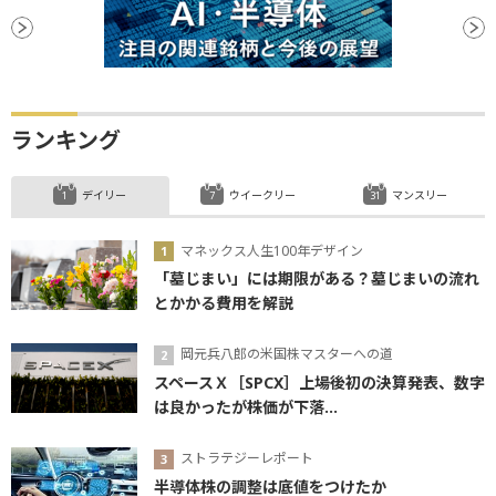
ランキング
デイリー
ウイークリー
マンスリー
マネックス人生100年デザイン
「墓じまい」には期限がある？墓じまいの流れ
とかかる費用を解説
岡元兵八郎の米国株マスターへの道
スペースＸ［SPCX］上場後初の決算発表、数字
は良かったが株価が下落...
ストラテジーレポート
半導体株の調整は底値をつけたか