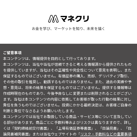
お金を学び、マーケットを知り、未来を描く
ご留意事項
本コンテンツは、情報提供を目的として行っております。
本コンテンツは、当社や当社が信頼できると考える情報源から提供されたもの
を提供していますが、当社はその正確性や完全性について意見を表明し、また
保証するものではございません。有価証券の購入、売却、デリバティブ取引、
その他の取引を推奨し、勧誘するものではありません。また、過去の実績や予
想・意見は、将来の結果を保証するものではございません。提供する情報等は
作成時現在のものであり、今後予告なしに変更または削除されることがござい
ます。当社は本コンテンツの内容に依拠してお客様が取った行動の結果に対し
責任を負うものではございません。投資にかかる最終決定は、お客様ご自身の
判断と責任でなさるようお願いいたします。
本コンテンツでは当社でお取扱している商品・サービス等について言及してい
る部分があります。商品ごとに手数料等およびリスクは異なりますので、詳し
くは「契約締結前交付書面」、「上場有価証券等書面」、「目論見書」、「目
論見書補完書面」または当社ウェブサイトの「
リスク・手数料などの重要事項