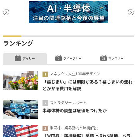
ランキング
デイリー
ウイークリー
マンスリー
マネックス人生100年デザイン
「墓じまい」には期限がある？墓じまいの流れ
とかかる費用を解説
ストラテジーレポート
半導体株の調整は底値をつけたか
米国株、業界動向と銘柄解説
【米国株：銘柄発掘】業績上振れ5銘柄、パラ