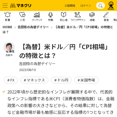
口座開設
ログイン
新着
人気
マーケット
特集
初心者
ライフデザイン
連載
著者
商
HOME
吉田恒の為替デイリー
【為替】米ドル／円「CPI相場」の特徴と
は？
【為替】米ドル／円「CPI相場」
の特徴とは？
吉田 恒
吉田恒の為替デイリー
2023/08/10
FX
マネックス
ドル円
米国市場
2022年頃から歴史的なインフレが展開する中で、代表的
なインフレ指標である米CPI（消費者物価指数）は、金融
政策への影響の大きさなどから、その結果に対して為替
など金融市場が最も敏感に反応する指標の1つとなってき