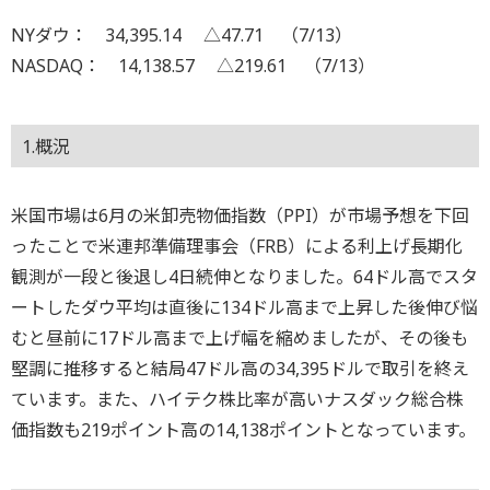
NYダウ： 34,395.14 △47.71 （7/13）
NASDAQ： 14,138.57 △219.61 （7/13）
1.概況
米国市場は6月の米卸売物価指数（PPI）が市場予想を下回
ったことで米連邦準備理事会（FRB）による利上げ長期化
観測が一段と後退し4日続伸となりました。64ドル高でスタ
ートしたダウ平均は直後に134ドル高まで上昇した後伸び悩
むと昼前に17ドル高まで上げ幅を縮めましたが、その後も
堅調に推移すると結局47ドル高の34,395ドルで取引を終え
ています。また、ハイテク株比率が高いナスダック総合株
価指数も219ポイント高の14,138ポイントとなっています。