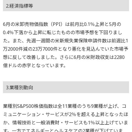
2.経済指標等
6月の米卸売物価指数（PPI）は前月比0.1％上昇と5月の
0.4％下落から上昇に転じたものの市場予想を下回りまし
た。また、先週一週間の米新規失業保険申請件数は前週比1
万2000件減の23万7000件となり悪化を見込んでいた市場予
想に反して改善しました。さらに6月の米財政収支は2280
億ドルの赤字となっています。
3.業種別動向
業種別S&P500株価指数は全11業種のうち9業種が上げ、コ
ミュニケーション・サービスが2％を超える上昇となったほ
か、情報技術と一般消費財・サービスも1％以上上げていま
す。一方でエネルギーとヘルスケアの2業種が下げていま