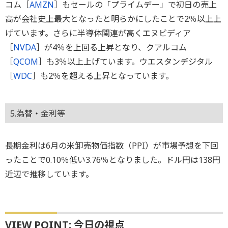
コム［
AMZN
］もセールの「プライムデー」で初日の売上
高が会社史上最大となったと明らかにしたことで2％以上上
げています。さらに半導体関連が高くエヌビディア
［
NVDA
］が4％を上回る上昇となり、クアルコム
［
QCOM
］も3％以上上げています。ウエスタンデジタル
［
WDC
］も2％を超える上昇となっています。
5.為替・金利等
長期金利は6月の米卸売物価指数（PPI）が市場予想を下回
ったことで0.10％低い3.76％となりました。ドル円は138円
近辺で推移しています。
VIEW POINT: 今日の視点