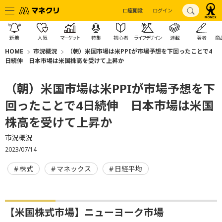
口座開設
ログイン
新着
人気
マーケット
特集
初心者
ライフデザイン
連載
著者
商
HOME
市況概況
（朝）米国市場は米PPIが市場予想を下回ったことで4
日続伸 日本市場は米国株高を受けて上昇か
（朝）米国市場は米PPIが市場予想を下
回ったことで4日続伸 日本市場は米国
株高を受けて上昇か
市況概況
2023/07/14
株式
マネックス
日経平均
【米国株式市場】ニューヨーク市場