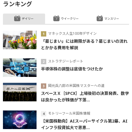
ランキング
デイリー
ウイークリー
マンスリー
マネックス人生100年デザイン
「墓じまい」には期限がある？墓じまいの流れ
とかかる費用を解説
ストラテジーレポート
半導体株の調整は底値をつけたか
岡元兵八郎の米国株マスターへの道
スペースＸ［SPCX］上場後初の決算発表、数字
は良かったが株価が下落...
モトリーフール米国株情報
【米国株動向】AIスーパーサイクル第2幕、AI
インフラ投資拡大で恩恵...