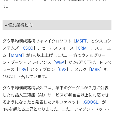
す。
4.個別銘柄動向
ダウ平均構成銘柄ではマイクロソフト［
MSFT
］とシスコシ
ステムズ［
CSCO
］、セールスフォース［
CRM
］、スリーエ
ム［
MMM
］が1％以上上げました。一方でウォルグリー
ン・ブーツ・アライアンス［
WBA
］が2％近く下げ、トラベ
ラーズ［
TRV
］とシェブロン［
CVX
］、メルク［
MRK
］も
1％以上下落しています。
ダウ平均構成銘柄以外では、傘下のグーグルが２月に公表
した対話人工知能（AI）サービスが40言語以上に対応でき
るようになったと発表したアルファベット［
GOOGL
］が
4％を超える上昇となりました。また、アマゾン・ドット・