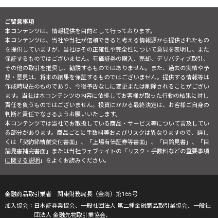
ご留意事項
本コンテンツは、情報提供を目的として行っております。
本コンテンツは、当社や当社が信頼できると考える情報源から提供されたもの
を提供していますが、当社はその正確性や完全性について意見を表明し、また
保証するものではございません。有価証券の購入、売却、デリバティブ取引、
その他の取引を推奨し、勧誘するものではありません。また、過去の実績や予
想・意見は、将来の結果を保証するものではございません。提供する情報等は
作成時現在のものであり、今後予告なしに変更または削除されることがござい
ます。当社は本コンテンツの内容に依拠してお客様が取った行動の結果に対し
責任を負うものではございません。投資にかかる最終決定は、お客様ご自身の
判断と責任でなさるようお願いいたします。
本コンテンツでは当社でお取扱している商品・サービス等について言及してい
る部分があります。商品ごとに手数料等およびリスクは異なりますので、詳し
くは「契約締結前交付書面」、「上場有価証券等書面」、「目論見書」、「目
論見書補完書面」または当社ウェブサイトの「
リスク・手数料などの重要事項
に関する説明
」をよくお読みください。
金融商品取引業者 関東財務局長（金商）第165号
日本証券業協会、一般社団法人 第二種金融商品取引業協会、一般社
団法人 金融先物取引業協会、