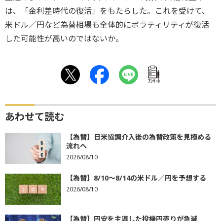
は、「金利差時代の復活」をもたらした。これを受けて、
米ドル／円など為替相場も全体的にボラティリティが復活
した可能性が高いのではないか。
ｱﾝｹｰﾄ
あわせて読む
【為替】日米協調介入後の為替政策を見極める
流れへ
2026/08/10
【為替】8/10～8/14の米ドル／円を予想する
2026/08/10
【為替】円安を主導した投機円売りが急減