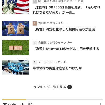
岡元兵八郎の米国株マスターへの道
【米国株】S&P500は高値を更新、「売らなけ
ればならない売り」が一巡...
吉田恒の為替デイリー
【為替】円安を主導した投機円売りが急減
吉田恒の為替ウイークリー
【為替】8/10～8/14の米ドル／円を予想する
ストラテジーレポート
半導体株の調整は底値をつけたか
ランキング一覧を見る