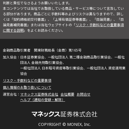
判断と責任でなさるようお願いいたします。
本コンテンツでは当社でお取扱している商品・サービス等について言及してい
る部分があります。商品ごとに手数料等およびリスクは異なりますので、詳し
くは「契約締結前交付書面」、「上場有価証券等書面」、「目論見書」、「目
論見書補完書面」または当社ウェブサイトの「
リスク・手数料などの重要事項
に関する説明
」をよくお読みください。
金融商品取引業者 関東財務局長（金商）第165号
日本証券業協会、一般社団法人 第二種金融商品取引業協会、一般社
団法人 金融先物取引業協会、
一般社団法人 日本暗号資産等取引業協会、一般社団法人 資産運用業
協会
リスク・手数料などの重要事項
個人情報のお取り扱いについて
マネックス証券株式会社
会社概要
お問合せ
ヘルプ（通知の登録・解除）
COPYRIGHT © MONEX, Inc.