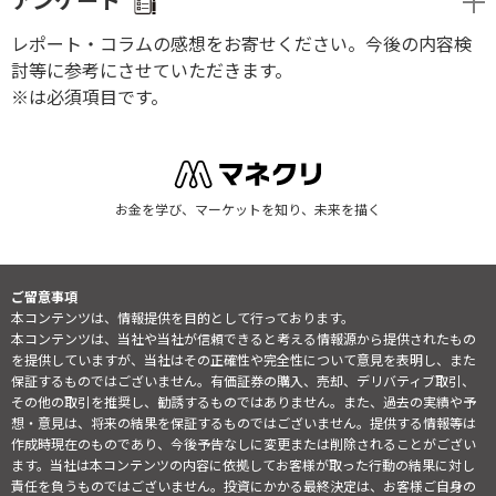
アンケート
レポート・コラムの感想をお寄せください。今後の内容検
討等に参考にさせていただきます。
※は必須項目です。
お金を学び、マーケットを知り、未来を描く
ご留意事項
本コンテンツは、情報提供を目的として行っております。
本コンテンツは、当社や当社が信頼できると考える情報源から提供されたもの
を提供していますが、当社はその正確性や完全性について意見を表明し、また
保証するものではございません。有価証券の購入、売却、デリバティブ取引、
その他の取引を推奨し、勧誘するものではありません。また、過去の実績や予
想・意見は、将来の結果を保証するものではございません。提供する情報等は
作成時現在のものであり、今後予告なしに変更または削除されることがござい
ます。当社は本コンテンツの内容に依拠してお客様が取った行動の結果に対し
責任を負うものではございません。投資にかかる最終決定は、お客様ご自身の