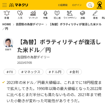
口座開設
ログイン
新着
人気
マーケット
特集
初心者
ライフデザイン
連載
著者
商
HOME
吉田恒の為替デイリー
【為替】ボラティリティが復活した米ドル
／円
【為替】ボラティリティが復活し
た米ドル／円
吉田 恒
吉田恒の為替デイリー
2023/07/05
FX
マネックス
ドル円
金利
2023年の米ドル／円最大値幅は、これまでに18円程度ま
で拡大してきた。1990年以降の最大値幅となった2022年
に比べるとまだ半分にも満たないものの、2021年まで続
いた小動きが変わった可能性がありそうだ。