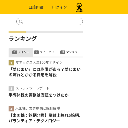
口座開設
ログイン
ランキング
デイリー
ウイークリー
マンスリー
マネックス人生100年デザイン
「墓じまい」には期限がある？墓じまい
の流れとかかる費用を解説
ストラテジーレポート
半導体株の調整は底値をつけたか
米国株、業界動向と銘柄解説
【米国株：銘柄発掘】業績上振れ5銘柄、
パランティア・テクノロジー...