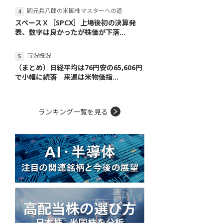
岡元兵八郎の米国株マスターへの道
スペースＸ［SPCX］上場後初の決算発
表、数字は良かったが株価が下落...
市況概況
（まとめ）日経平均は76円安の65,606円
で小幅に続落 来週は米物価指...
ランキング一覧を見る