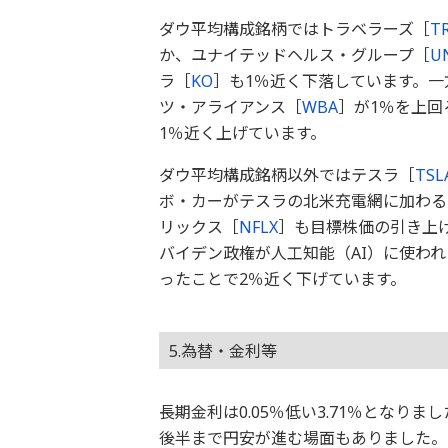
ダウ平均構成銘柄ではトラベラーズ［
T
か、ユナイテッドヘルス・グループ［
U
ラ［
KO
］も1％近く下落しています。一
ツ・アライアンス［
WBA
］が1％を上回
1％近く上げています。
ダウ平均構成銘柄以外ではテスラ［
TSL
ボ・カーがテスラの北米充電網に加わる
リックス［
NFLX
］も目標株価の引き上
バイデン政権が人工知能（AI）に使わ
ったことで2％近く下げています。
5.為替・金利等
長期金利は0.05％低い3.71％となり
後半まで円安が進む場面もありました。