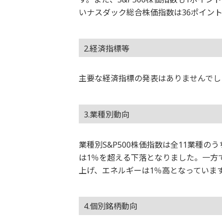
いナスダック総合株価指数は36ポイント高
2.経済指標等
主要な経済指標の発表はありませんでし
3.業種別動向
業種別S&P500株価指数は全11業種
は1％を超える下落となりました。一方
上げ、エネルギーは1％高となっていま
4.個別銘柄動向