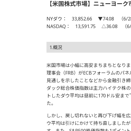
【米国株式市場】ニューヨーク
NYダウ： 33,852.66 ▼74.08 （6/
NASDAQ： 13,591.75 △36.08 （6
1.概況
米国市場は小幅に高安まちまちとなりまし
理事会（FRB）がECBフォーラムのパ
見通しを示したことなどから金融引き締
ダック総合株価指数は主力ハイテク株の
トしたダウ平均は昼前に170ドル安ま
た。
しかし、戻し切れないと再び下げ幅を広
ウ平均は引けにかけて持ち直しましたが、
す。また、S&P500株価指数も1ポイン