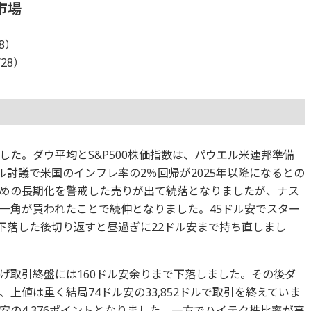
市場
28）
/28）
た。ダウ平均とS&P500株価指数は、パウエル米連邦準備
ネル討議で米国のインフレ率の2％回帰が2025年以降になるとの
めの長期化を警戒した売りが出て続落となりましたが、ナス
一角が買われたことで続伸となりました。45ドル安でスター
で下落した後切り返すと昼過ぎに22ドル安まで持ち直しまし
げ取引終盤には160ドル安余りまで下落しました。その後ダ
上値は重く結局74ドル安の33,852ドルで取引を終えていま
ト安の4,376ポイントとなりました。一方でハイテク株比率が高