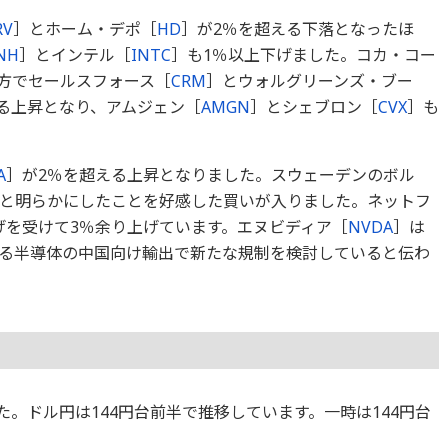
RV
］とホーム・デポ［
HD
］が2％を超える下落となったほ
NH
］とインテル［
INTC
］も1％以上下げました。コカ・コー
方でセールスフォース［
CRM
］とウォルグリーンズ・ブー
る上昇となり、アムジェン［
AMGN
］とシェブロン［
CVX
］も
A
］が2％を超える上昇となりました。スウェーデンのボル
と明らかにしたことを好感した買いが入りました。ネットフ
げを受けて3％余り上げています。エヌビディア［
NVDA
］は
れる半導体の中国向け輸出で新たな規制を検討していると伝わ
ました。ドル円は144円台前半で推移しています。一時は144円台