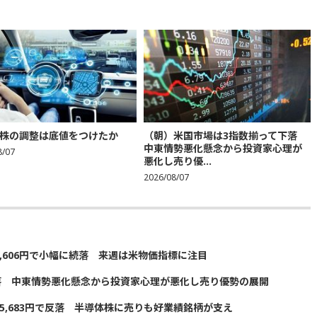
株の調整は底値をつけたか
（朝）米国市場は3指数揃って下落
中東情勢悪化懸念から投資家心理が
8/07
悪化し売り優...
2026/08/07
5,606円で小幅に続落 来週は米物価指標に注目
落 中東情勢悪化懸念から投資家心理が悪化し売り優勢の展開
5,683円で反落 半導体株に売りも好業績銘柄が支え