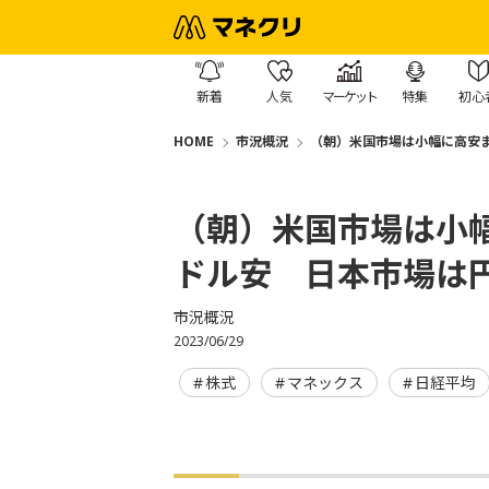
新着
人気
マーケット
特集
初心
HOME
市況概況
（朝）米国市場は小幅に高安
（朝）米国市場は小
ドル安 日本市場は
市況概況
2023/06/29
株式
マネックス
日経平均