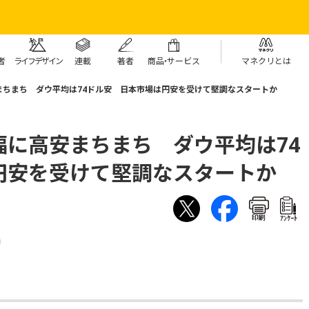
者
ライフデザイン
連載
著者
商
品・
サービス
マネクリとは
まちまち ダウ平均は74ドル安 日本市場は円安を受けて堅調なスタートか
幅に高安まちまち ダウ平均は74
円安を受けて堅調なスタートか
印刷
ｱﾝｹｰﾄ