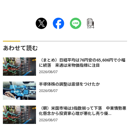
ｱﾝｹｰﾄ
あわせて読む
（まとめ）日経平均は76円安の65,606円で小幅
に続落 来週は米物価指標に注目
2026/08/07
半導体株の調整は底値をつけたか
2026/08/07
（朝）米国市場は3指数揃って下落 中東情勢悪
化懸念から投資家心理が悪化し売り優...
2026/08/07