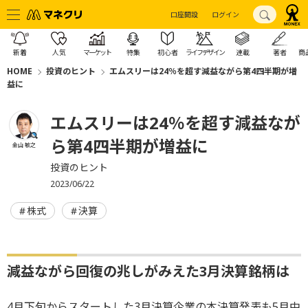
口座開設
ログイン
新着
人気
マーケット
特集
初心者
ライフデザイン
連載
著者
商
HOME
投資のヒント
エムスリーは24％を超す減益ながら第4四半期が増
益に
エムスリーは24％を超す減益なが
ら第4四半期が増益に
金山 敏之
投資のヒント
2023/06/22
株式
決算
減益ながら回復の兆しがみえた3月決算銘柄は
4月下旬からスタートした3月決算企業の本決算発表も5月中