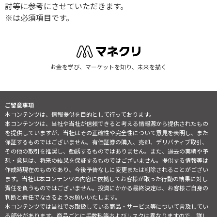
討等に参考にさせていただきます。
※は必須項目です。
お金を学び、マーケットを知り、未来を描く
ご留意事項
本コンテンツは、情報提供を目的として行っております。
本コンテンツは、当社や当社が信頼できると考える情報源から提供されたもの
を提供していますが、当社はその正確性や完全性について意見を表明し、また
保証するものではございません。有価証券の購入、売却、デリバティブ取引、
その他の取引を推奨し、勧誘するものではありません。また、過去の実績や予
想・意見は、将来の結果を保証するものではございません。提供する情報等は
作成時現在のものであり、今後予告なしに変更または削除されることがござい
ます。当社は本コンテンツの内容に依拠してお客様が取った行動の結果に対し
責任を負うものではございません。投資にかかる最終決定は、お客様ご自身の
判断と責任でなさるようお願いいたします。
本コンテンツでは当社でお取扱している商品・サービス等について言及してい
る部分があります。商品ごとに手数料等およびリスクは異なりますので、詳し