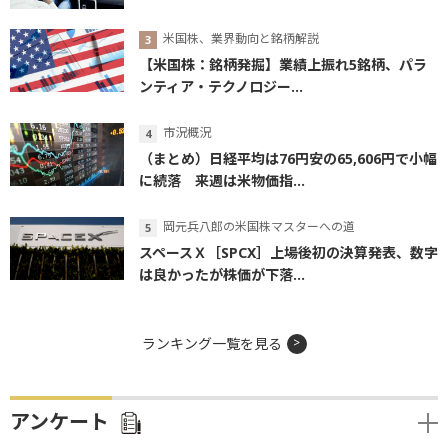
米国株、業界動向と銘柄解説
【米国株：銘柄発掘】業績上振れ5銘柄、パラ
ンティア・テクノロジー...
市況概況
（まとめ）日経平均は76円安の65,606円で小幅
に続落 来週は米物価指...
岡元兵八郎の米国株マスターへの道
スペースＸ［SPCX］上場後初の決算発表、数字
は良かったが株価が下落...
ランキング一覧を見る
アンケート