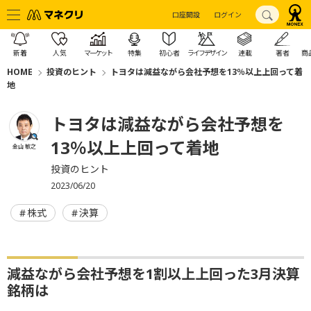
口座開設
ログイン
新着
人気
マーケット
特集
初心者
ライフデザイン
連載
著者
商
HOME
投資のヒント
トヨタは減益ながら会社予想を13％以上上回って着
地
トヨタは減益ながら会社予想を
13％以上上回って着地
金山 敏之
投資のヒント
2023/06/20
株式
決算
減益ながら会社予想を1割以上上回った3月決算
銘柄は