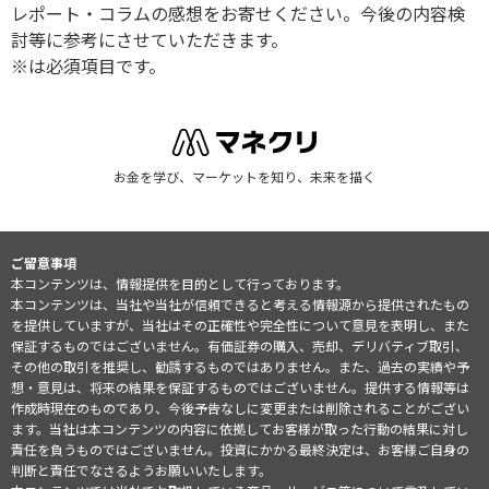
レポート・コラムの感想をお寄せください。今後の内容検
討等に参考にさせていただきます。
※は必須項目です。
お金を学び、マーケットを知り、未来を描く
ご留意事項
本コンテンツは、情報提供を目的として行っております。
本コンテンツは、当社や当社が信頼できると考える情報源から提供されたもの
を提供していますが、当社はその正確性や完全性について意見を表明し、また
保証するものではございません。有価証券の購入、売却、デリバティブ取引、
その他の取引を推奨し、勧誘するものではありません。また、過去の実績や予
想・意見は、将来の結果を保証するものではございません。提供する情報等は
作成時現在のものであり、今後予告なしに変更または削除されることがござい
ます。当社は本コンテンツの内容に依拠してお客様が取った行動の結果に対し
責任を負うものではございません。投資にかかる最終決定は、お客様ご自身の
判断と責任でなさるようお願いいたします。