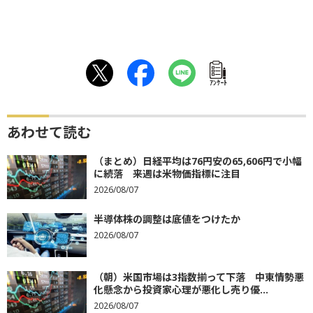
ｱﾝｹｰﾄ
あわせて読む
（まとめ）日経平均は76円安の65,606円で小幅
に続落 来週は米物価指標に注目
2026/08/07
半導体株の調整は底値をつけたか
2026/08/07
（朝）米国市場は3指数揃って下落 中東情勢悪
化懸念から投資家心理が悪化し売り優...
2026/08/07