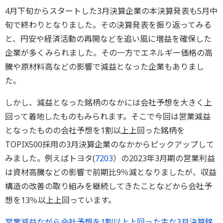
4月下旬からスタートした3月決算企業の本決算発表も5月中
旬で終わりとなりました。その決算発表を振り返ってみる
と、円安や経済活動の再開などを追い風に増益を確保した
企業が多くみられました。その一方でエネルギー価格の高
騰や原材料高などの影響で減益となった企業もありまし
た。
しかし、減益となった銘柄のなかには会社予想を大きく上
回って着地したものもみられます。そこで今回は営業減益
となったものの会社予想を1割以上上回った銘柄を
TOPIX500採用の3月決算企業のなかからピックアップして
みました。例えばトヨタ(
7203
）の2023年3月期の営業利益
は資材高騰などの影響で前期比9％減となりましたが、収益
構造の改善の取り組みを継続してきたことなどから会社予
想を13％以上上回っています。
営業減益ながら会社予想を1割以上上回った主な3月決算銘