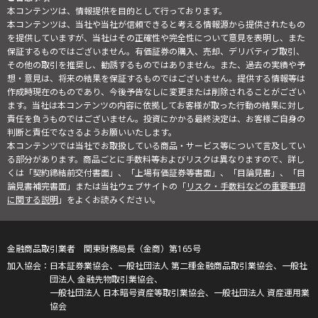
本コンテンツは、情報提供を目的として行っております。
本コンテンツは、当社や当社が信頼できると考える情報源から提供されたもの
を提供していますが、当社はその正確性や完全性について意見を表明し、また
保証するものではございません。有価証券の購入、売却、デリバティブ取引、
その他の取引を推奨し、勧誘するものではありません。また、過去の実績や予
想・意見は、将来の結果を保証するものではございません。提供する情報等は
作成時現在のものであり、今後予告なしに変更または削除されることがござい
ます。当社は本コンテンツの内容に依拠してお客様が取った行動の結果に対し
責任を負うものではございません。投資にかかる最終決定は、お客様ご自身の
判断と責任でなさるようお願いいたします。
本コンテンツでは当社でお取扱している商品・サービス等について言及してい
る部分があります。商品ごとに手数料等およびリスクは異なりますので、詳し
くは「契約締結前交付書面」、「上場有価証券等書面」、「目論見書」、「目
論見書補完書面」または当社ウェブサイトの「
リスク・手数料などの重要事項
に関する説明
」をよくお読みください。
金融商品取引業者 関東財務局長（金商）第165号
日本証券業協会、一般社団法人 第二種金融商品取引業協会、一般社
団法人 金融先物取引業協会、
一般社団法人 日本暗号資産等取引業協会、一般社団法人 資産運用業
協会