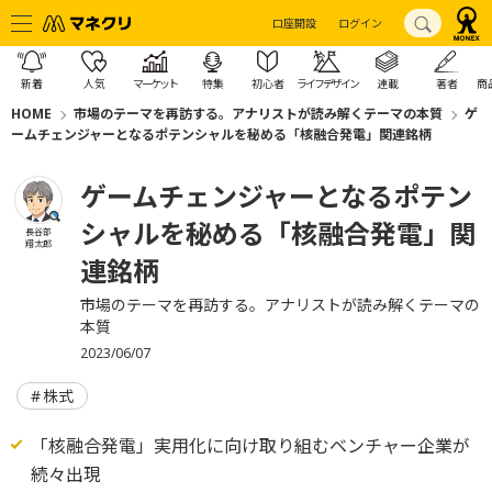
口座開設
ログイン
新着
人気
マーケット
特集
初心者
ライフデザイン
連載
著者
商
HOME
市場のテーマを再訪する。アナリストが読み解くテーマの本質
ゲ
ームチェンジャーとなるポテンシャルを秘める「核融合発電」関連銘柄
ゲームチェンジャーとなるポテン
シャルを秘める「核融合発電」関
長谷部
翔太郎
連銘柄
市場のテーマを再訪する。アナリストが読み解くテーマの
本質
2023/06/07
株式
「核融合発電」実用化に向け取り組むベンチャー企業が
続々出現