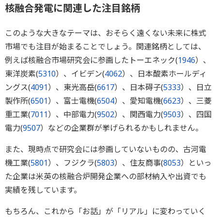
核融合発電に関連した注目銘柄
このような大きなテーマは、おそらく遠くない未来に株式
市場でも注目が始まることでしょう。関連銘柄としては、
例えば核融合市場研究会に参画したトーエネック(
1946
）、
東洋炭素(
5310
）、イビデン(
4062
）、日本酸素ホールディ
ングス(
4091
）、東光高岳(
6617
）、日本碍子(
5333
）、日立
製作所(
6501
）、富士電機(
6504
）、愛知電機(
6623
）、三菱
重工業(
7011
）、中部電力(
9502
）、関西電力(
9503
）、四国
電力(
9507
）などの企業群が挙げられるかもしれません。
また、現時点で研究会には参画していないものの、古河電
機工業(
5801
）、フジクラ(
5803
）、住友商事(
8053
）といっ
た企業は米英の核融合炉開発企業への部材納入や出資でも
実績を残しています。
もちろん、これから「お話」が「リアル」に変わっていく