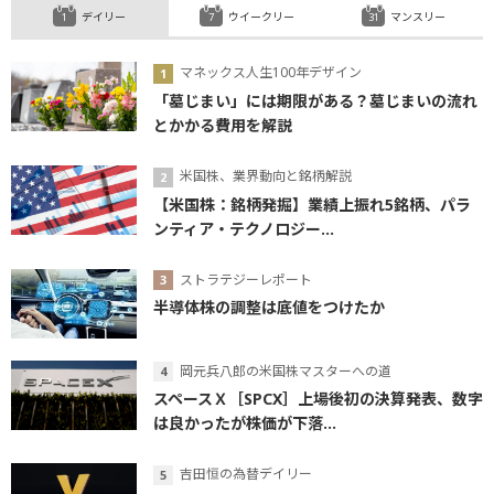
デイリー
ウイークリー
マンスリー
マネックス人生100年デザイン
「墓じまい」には期限がある？墓じまいの流れ
とかかる費用を解説
米国株、業界動向と銘柄解説
【米国株：銘柄発掘】業績上振れ5銘柄、パラ
ンティア・テクノロジー...
ストラテジーレポート
半導体株の調整は底値をつけたか
岡元兵八郎の米国株マスターへの道
スペースＸ［SPCX］上場後初の決算発表、数字
は良かったが株価が下落...
吉田恒の為替デイリー