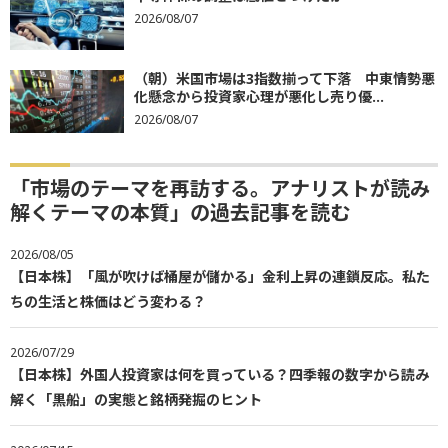
2026/08/07
（朝）米国市場は3指数揃って下落 中東情勢悪
化懸念から投資家心理が悪化し売り優...
2026/08/07
「市場のテーマを再訪する。アナリストが読み
解くテーマの本質」の過去記事を読む
2026/08/05
【日本株】「風が吹けば桶屋が儲かる」金利上昇の連鎖反応。私た
ちの生活と株価はどう変わる？
2026/07/29
【日本株】外国人投資家は何を買っている？四季報の数字から読み
解く「黒船」の実態と銘柄発掘のヒント