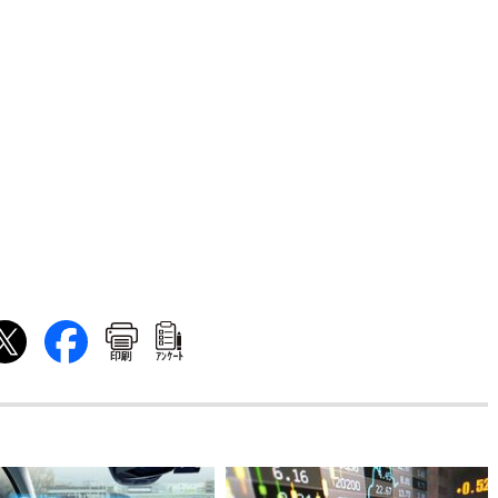
印刷
ｱﾝｹｰﾄ