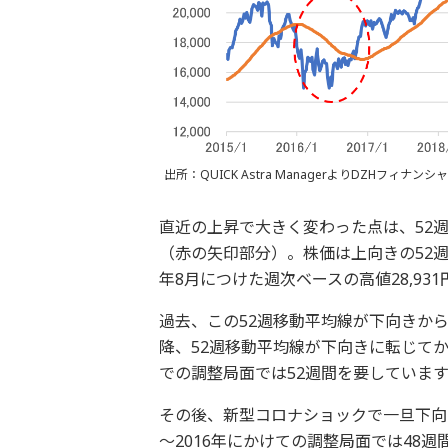
出所：QUICK Astra ManagerよりDZHフィナ
直近の上昇で大きく変わった点は、52
（赤の矢印部分）。株価は上向きの52週
年8月につけた週次ベースの高値28,93
過去、この52週移動平均線が下向きから
降、52週移動平均線が下向きに転じてか
での調整局面では52週間を要しています
その後、新型コロナショックで一旦下向
～2016年にかけての調整局面では48週