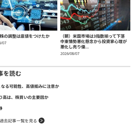
株の調整は底値をつけたか
（朝）米国市場は3指数揃って下落
中東情勢悪化懸念から投資家心理が
8/07
悪化し売り優...
2026/08/07
事を読む
となる可能性、高値掴みに注意か
り高は、株買いの主要因か
静
過去記事一覧を見る