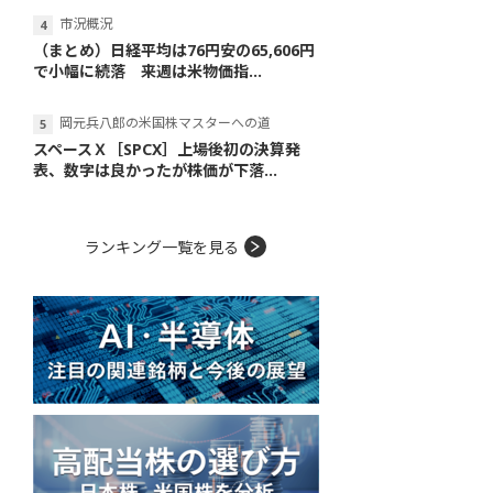
市況概況
（まとめ）日経平均は76円安の65,606円
で小幅に続落 来週は米物価指...
岡元兵八郎の米国株マスターへの道
スペースＸ［SPCX］上場後初の決算発
表、数字は良かったが株価が下落...
ランキング一覧を見る