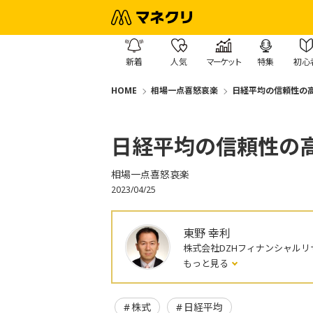
新着
人気
マーケット
特集
初心
HOME
相場一点喜怒哀楽
日経平均の信頼性の
日経平均の信頼性の
相場一点喜怒哀楽
2023/04/25
東野 幸利
株式会社DZHフィナンシャルリ
もっと見る
株式
日経平均