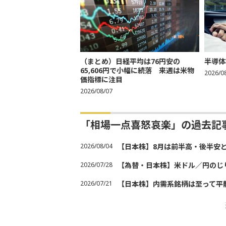
（まとめ）日経平均は76円安の
半導体
65,606円で小幅に続落 来週は米物
2026/0
価指標に注目
2026/08/07
「相場一点喜怒哀楽」の過去記
2026/08/04
【日本株】8月は前半高・後半安
2026/07/28
【為替・日本株】米ドル／円のじ
2026/07/21
【日本株】内需系銘柄は至って平