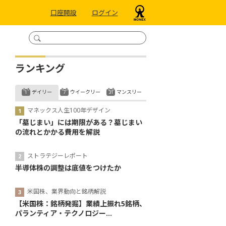
口座開設
ログイン
ランキング
デイリー
ウイークリー
マンスリー
マネックス人生100年デザイン
「墓じまい」には期限がある？墓じまい
の流れとかかる費用を解説
ストラテジーレポート
半導体株の調整は底値をつけたか
米国株、業界動向と銘柄解説
【米国株：銘柄発掘】業績上振れ5銘柄、
パランティア・テクノロジー...