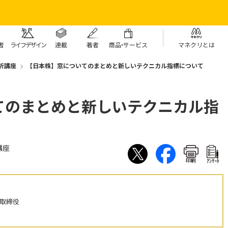
者
ライフデザイン
連載
著者
商
品・
サービス
マネクリとは
析講座
【日本株】窓についてのまとめと新しいテクニカル指標について
てのまとめと新しいテクニカル指
講座
印刷
ｱﾝｹｰﾄ
表取締役