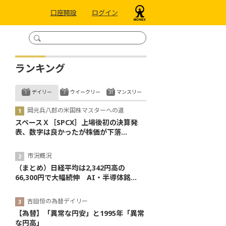
口座開設
ログイン
ランキング
デイリー
ウイークリー
マンスリー
岡元兵八郎の米国株マスターへの道
スペースＸ［SPCX］上場後初の決算発
表、数字は良かったが株価が下落...
市況概況
（まとめ）日経平均は2,342円高の
66,300円で大幅続伸 AI・半導体銘...
吉田恒の為替デイリー
【為替】「異常な円安」と1995年「異常
な円高」