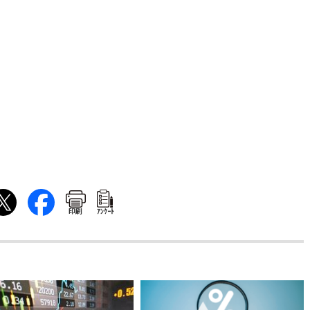
印刷
ｱﾝｹｰﾄ