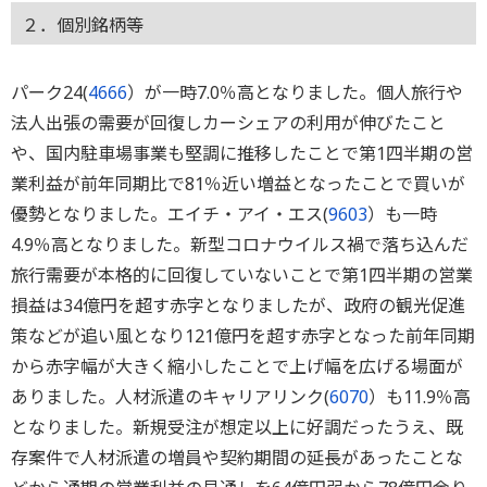
２．個別銘柄等
パーク24(
4666
）が一時7.0％高となりました。個人旅行や
法人出張の需要が回復しカーシェアの利用が伸びたこと
や、国内駐車場事業も堅調に推移したことで第1四半期の営
業利益が前年同期比で81％近い増益となったことで買いが
優勢となりました。エイチ・アイ・エス(
9603
）も一時
4.9％高となりました。新型コロナウイルス禍で落ち込んだ
旅行需要が本格的に回復していないことで第1四半期の営業
損益は34億円を超す赤字となりましたが、政府の観光促進
策などが追い風となり121億円を超す赤字となった前年同期
から赤字幅が大きく縮小したことで上げ幅を広げる場面が
ありました。人材派遣のキャリアリンク(
6070
）も11.9％高
となりました。新規受注が想定以上に好調だったうえ、既
存案件で人材派遣の増員や契約期間の延長があったことな