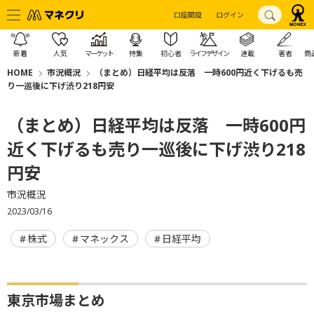
口座開設
ログイン
新着
人気
マーケット
特集
初心者
ライフデザイン
連載
著者
商
HOME
市況概況
（まとめ）日経平均は反落 一時600円近く下げるも売
り一巡後に下げ渋り218円安
（まとめ）日経平均は反落 一時600円
近く下げるも売り一巡後に下げ渋り218
円安
市況概況
2023/03/16
株式
マネックス
日経平均
東京市場まとめ