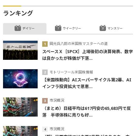
ランキング
デイリー
ウイークリー
マンスリー
岡元兵八郎の米国株マスターへの道
スペースＸ［SPCX］上場後初の決算発表、数字
は良かったが株価が下落...
モトリーフール米国株情報
【米国株動向】AIスーパーサイクル第2幕、AI
インフラ投資拡大で恩恵...
市況概況
（まとめ）日経平均は617円安の65,683円で反
落 半導体株に売りも好...
市況概況