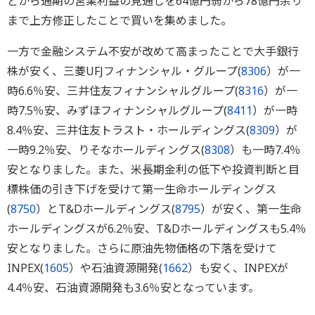
どから通期の営業利益の見通しを64億円弱から78億円余り
まで上方修正したことで買いを集めました。
一方で金融システム不安が改めて高まったことで大手銀行
株が安く、三菱UFJフィナンシャル・グループ(
8306
）が一
時6.6％安、三井住友フィナンシャルグループ(
8316
）が一
時7.5％安、みずほフィナンシャルグループ(
8411
）が一時
8.4％安、三井住友トラスト・ホールディングス(
8309
）が
一時9.2％安、りそなホールディングス(
8308
）も一時7.4％
安となりました。また、米長期金利の低下や投資判断と目
標株価の引き下げを受けて第一生命ホールディングス
(
8750
）とT&Dホールディングス(
8795
）が安く、第一生命
ホールディングスが6.2％安、T&Dホールディングスも5.4％
安となりました。さらに原油先物価格の下落を受けて
INPEX(
1605
）や石油資源開発(
1662
）も安く、INPEXが
4.4％安、石油資源開発も3.6％安となっています。