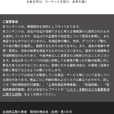
お金を学び、マーケットを知り、未来を描く
ご留意事項
本コンテンツは、情報提供を目的として行っております。
本コンテンツは、当社や当社が信頼できると考える情報源から提供されたもの
を提供していますが、当社はその正確性や完全性について意見を表明し、また
保証するものではございません。有価証券の購入、売却、デリバティブ取引、
その他の取引を推奨し、勧誘するものではありません。また、過去の実績や予
想・意見は、将来の結果を保証するものではございません。提供する情報等は
作成時現在のものであり、今後予告なしに変更または削除されることがござい
ます。当社は本コンテンツの内容に依拠してお客様が取った行動の結果に対し
責任を負うものではございません。投資にかかる最終決定は、お客様ご自身の
判断と責任でなさるようお願いいたします。
本コンテンツでは当社でお取扱している商品・サービス等について言及してい
る部分があります。商品ごとに手数料等およびリスクは異なりますので、詳し
くは「契約締結前交付書面」、「上場有価証券等書面」、「目論見書」、「目
論見書補完書面」または当社ウェブサイトの「
リスク・手数料などの重要事項
に関する説明
」をよくお読みください。
金融商品取引業者 関東財務局長（金商）第165号