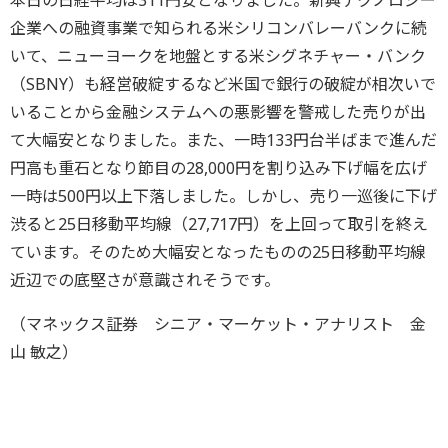
本日の日経平均は311円安となりました。新興テクノロジー
企業への融資事業で知られる米シリコンバレーバンクに続
いて、ニューヨークを地盤とする米シグネチャー・バンク
（SBNY）も経営破綻するなど米国で銀行の破綻が相次いで
いることから金融システムへの悪影響を警戒した売りが出
て大幅安となりました。また、一時133円台半ばまで進んだ
円高も重石となり節目の28,000円を割り込み下げ幅を広げ
一時は500円以上下落しました。しかし、売り一巡後に下げ
渋ると25日移動平均線（27,717円）を上回って取引を終え
ています。そのため大幅安となったものの25日移動平均線
近辺での底堅さが意識されそうです。
（マネックス証券 シニア・マーケット・アナリスト 金
山 敏之）