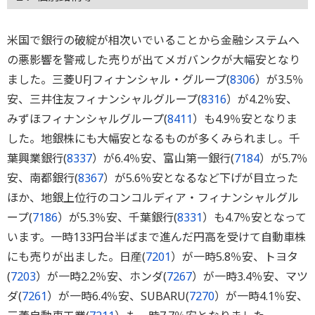
米国で銀行の破綻が相次いでいることから金融システムへ
の悪影響を警戒した売りが出てメガバンクが大幅安となり
ました。三菱UFJフィナンシャル・グループ(
8306
）が3.5％
安、三井住友フィナンシャルグループ(
8316
）が4.2％安、
みずほフィナンシャルグループ(
8411
）も4.9％安となりま
した。地銀株にも大幅安となるものが多くみられまし。千
葉興業銀行(
8337
）が6.4％安、富山第一銀行(
7184
）が5.7％
安、南都銀行(
8367
）が5.6％安となるなど下げが目立った
ほか、地銀上位行のコンコルディア・フィナンシャルグル
ープ(
7186
）が5.3％安、千葉銀行(
8331
）も4.7％安となって
います。一時133円台半ばまで進んだ円高を受けて自動車株
にも売りが出ました。日産(
7201
）が一時5.8％安、トヨタ
(
7203
）が一時2.2％安、ホンダ(
7267
）が一時3.4％安、マツ
ダ(
7261
）が一時6.4％安、SUBARU(
7270
）が一時4.1％安、