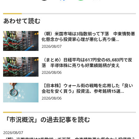
あわせて読む
（朝）米国市場は3指数揃って下落 中東情勢悪
化懸念から投資家心理が悪化し売り優...
2026/08/07
（まとめ）日経平均は617円安の65,683円で反
落 半導体株に売りも好業績銘柄が支え
2026/08/06
【日本株】ウォール街の戦略を応用した「良い
会社を安く買う」投資法、参考銘柄15選...
2026/08/06
「市況概況」の過去記事を読む
2026/08/07