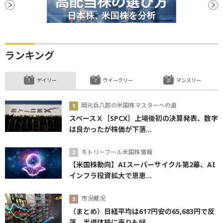
ランキング
デイリー
ウイークリー
マンスリー
岡元兵八郎の米国株マスターへの道
スペースＸ［SPCX］上場後初の決算発表、数字
は良かったが株価が下落...
モトリーフール米国株情報
【米国株動向】AIスーパーサイクル第2幕、AI
インフラ投資拡大で恩恵...
市況概況
（まとめ）日経平均は617円安の65,683円で反
落 半導体株に売りも好...