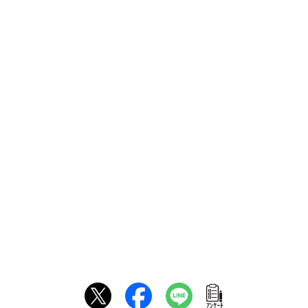
ｱﾝｹｰﾄ