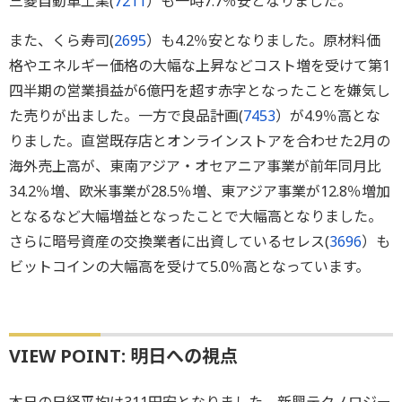
三菱自動車工業(
7211
）も一時7.7％安となりました。
また、くら寿司(
2695
）も4.2％安となりました。原材料価
格やエネルギー価格の大幅な上昇などコスト増を受けて第1
四半期の営業損益が6億円を超す赤字となったことを嫌気し
た売りが出ました。一方で良品計画(
7453
）が4.9％高とな
りました。直営既存店とオンラインストアを合わせた2月の
海外売上高が、東南アジア・オセアニア事業が前年同月比
34.2％増、欧米事業が28.5％増、東アジア事業が12.8％増加
となるなど大幅増益となったことで大幅高となりました。
さらに暗号資産の交換業者に出資しているセレス(
3696
）も
ビットコインの大幅高を受けて5.0％高となっています。
VIEW POINT: 明日への視点