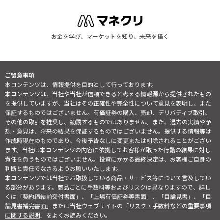
お金を学び、マーケットを知り、未来を描く
ご留意事項
本コンテンツは、情報提供を目的として行っております。
本コンテンツは、当社や当社が信頼できると考える情報源から提供されたもの
を提供していますが、当社はその正確性や完全性について意見を表明し、また
保証するものではございません。有価証券の購入、売却、デリバティブ取引、
その他の取引を推奨し、勧誘するものではありません。また、過去の実績や予
想・意見は、将来の結果を保証するものではございません。提供する情報等は
作成時現在のものであり、今後予告なしに変更または削除されることがござい
ます。当社は本コンテンツの内容に依拠してお客様が取った行動の結果に対し
責任を負うものではございません。投資にかかる最終決定は、お客様ご自身の
判断と責任でなさるようお願いいたします。
本コンテンツでは当社でお取扱している商品・サービス等について言及してい
る部分があります。商品ごとに手数料等およびリスクは異なりますので、詳し
くは「契約締結前交付書面」、「上場有価証券等書面」、「目論見書」、「目
論見書補完書面」または当社ウェブサイトの「
リスク・手数料などの重要事項
に関する説明
」をよくお読みください。