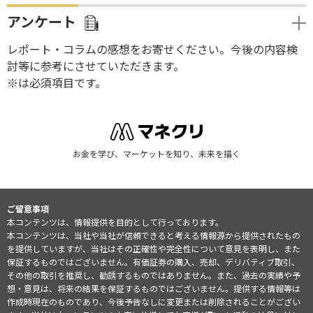
アンケート
レポート・コラムの感想をお寄せください。今後の内容検
討等に参考にさせていただきます。
※は必須項目です。
お金を学び、マーケットを知り、未来を描く
ご留意事項
本コンテンツは、情報提供を目的として行っております。
本コンテンツは、当社や当社が信頼できると考える情報源から提供されたもの
を提供していますが、当社はその正確性や完全性について意見を表明し、また
保証するものではございません。有価証券の購入、売却、デリバティブ取引、
その他の取引を推奨し、勧誘するものではありません。また、過去の実績や予
想・意見は、将来の結果を保証するものではございません。提供する情報等は
作成時現在のものであり、今後予告なしに変更または削除されることがござい