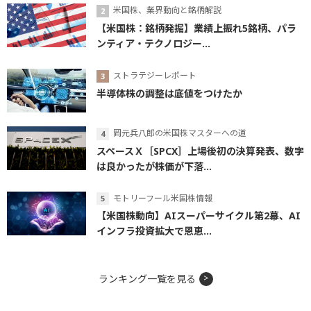
米国株、業界動向と銘柄解説
【米国株：銘柄発掘】業績上振れ5銘柄、パラ
ンティア・テクノロジー...
ストラテジーレポート
半導体株の調整は底値をつけたか
岡元兵八郎の米国株マスターへの道
スペースＸ［SPCX］上場後初の決算発表、数字
は良かったが株価が下落...
モトリーフール米国株情報
【米国株動向】AIスーパーサイクル第2幕、AI
インフラ投資拡大で恩恵...
ランキング一覧を見る