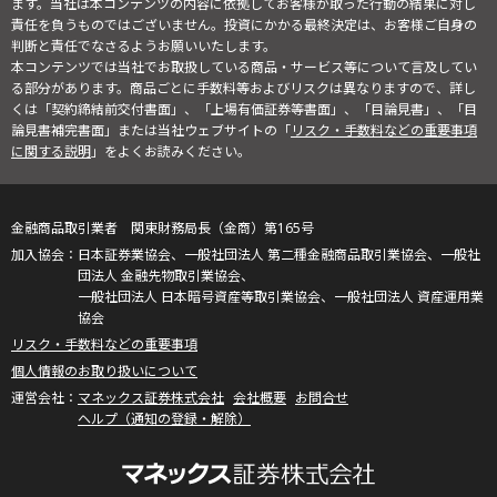
ます。当社は本コンテンツの内容に依拠してお客様が取った行動の結果に対し
責任を負うものではございません。投資にかかる最終決定は、お客様ご自身の
判断と責任でなさるようお願いいたします。
本コンテンツでは当社でお取扱している商品・サービス等について言及してい
る部分があります。商品ごとに手数料等およびリスクは異なりますので、詳し
くは「契約締結前交付書面」、「上場有価証券等書面」、「目論見書」、「目
論見書補完書面」または当社ウェブサイトの「
リスク・手数料などの重要事項
に関する説明
」をよくお読みください。
金融商品取引業者 関東財務局長（金商）第165号
日本証券業協会、一般社団法人 第二種金融商品取引業協会、一般社
団法人 金融先物取引業協会、
一般社団法人 日本暗号資産等取引業協会、一般社団法人 資産運用業
協会
リスク・手数料などの重要事項
個人情報のお取り扱いについて
マネックス証券株式会社
会社概要
お問合せ
ヘルプ（通知の登録・解除）