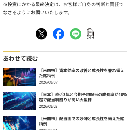
※投資にかかる最終決定は、お客様ご自身の判断と責任で
なさるようにお願いいたします。
ｱﾝｹｰﾄ
あわせて読む
【米国株】資本効率の改善と成長性を兼ね備え
た銘柄例
2026/08/07
【日本】直近3年と今期予想配当の成長率が10％
超で配当利回りが高い大型株
2026/08/03
【米国株】配当面での妙味と成長性を備えた銘
柄例