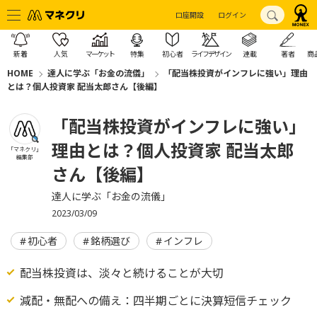
口座開設
ログイン
新着
人気
マーケット
特集
初心者
ライフデザイン
連載
著者
商
HOME
達人に学ぶ「お金の流儀」
「配当株投資がインフレに強い」理由
とは？個人投資家 配当太郎さん【後編】
「配当株投資がインフレに強い」
理由とは？個人投資家 配当太郎
「マネクリ」
編集部
さん【後編】
達人に学ぶ「お金の流儀」
2023/03/09
初心者
銘柄選び
インフレ
配当株投資は、淡々と続けることが大切
減配・無配への備え：四半期ごとに決算短信チェック