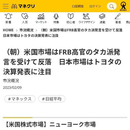
口座開設
ログイン
新着
人気
マーケット
特集
初心者
ライフデザイン
連載
著者
商
HOME
市況概況
（朝）米国市場はFRB高官のタカ派発言を受けて反落
日本市場はトヨタの決算発表に注目
（朝）米国市場はFRB高官のタカ派発
言を受けて反落 日本市場はトヨタの
決算発表に注目
市況概況
2023/02/09
マネックス
日経平均
【米国株式市場】ニューヨーク市場