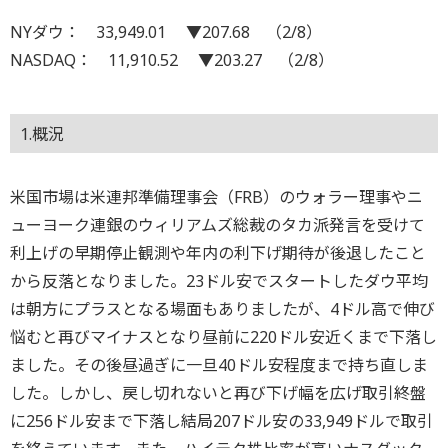
NYダウ： 33,949.01 ▼207.68 （2/8）
NASDAQ： 11,910.52 ▼203.27 （2/8）
1.概況
米国市場は米連邦準備理事会（FRB）のウォラー理事やニ
ューヨーク連銀のウィリアムズ総裁のタカ派発言を受けて
利上げの早期停止観測や年内の利下げ期待が後退したこと
から反落となりました。23ドル安でスタートしたダウ平均
は朝方にプラスとなる場面もありましたが、4ドル高で伸び
悩むと再びマイナスとなり昼前に220ドル安近くまで下落し
ました。その後昼過ぎに一旦40ドル安程度まで持ち直しま
した。しかし、戻し切れないと再び下げ幅を広げ取引終盤
に256ドル安まで下落し結局207ドル安の33,949ドルで取引