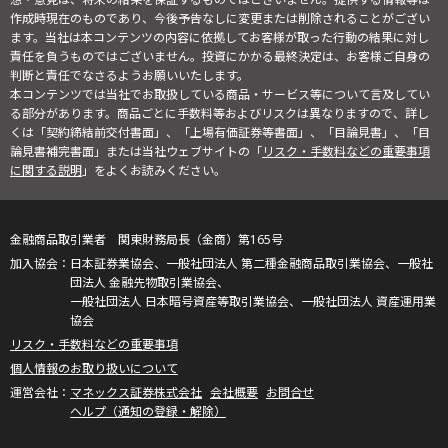
作成時現在のものであり、今後予告なしに変更または削除されることがござい
ます。当社は本コンテンツの内容に依拠してお客様が取った行動の結果に対し
責任を負うものではございません。投資にかかる最終決定は、お客様ご自身の
判断と責任でなさるようお願いいたします。
本コンテンツでは当社でお取扱している商品・サービス等について言及してい
る部分があります。商品ごとに手数料等およびリスクは異なりますので、詳し
くは「契約締結前交付書面」、「上場有価証券等書面」、「目論見書」、「目
論見書補完書面」または当社ウェブサイトの「
リスク・手数料などの重要事項
に関する説明
」をよくお読みください。
金融商品取引業者 関東財務局長（金商）第165号
日本証券業協会、一般社団法人 第二種金融商品取引業協会、一般社
団法人 金融先物取引業協会、
一般社団法人 日本暗号資産等取引業協会、一般社団法人 資産運用業
協会
リスク・手数料などの重要事項
個人情報のお取り扱いについて
マネックス証券株式会社
会社概要
お問合せ
ヘルプ（通知の登録・解除）