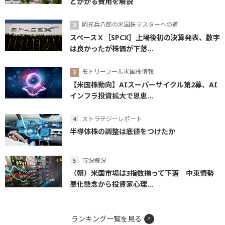
とかかる費用を解説
岡元兵八郎の米国株マスターへの道
スペースＸ［SPCX］上場後初の決算発表、数字
は良かったが株価が下落...
モトリーフール米国株情報
【米国株動向】AIスーパーサイクル第2幕、AI
インフラ投資拡大で恩恵...
ストラテジーレポート
半導体株の調整は底値をつけたか
市況概況
（朝）米国市場は3指数揃って下落 中東情勢
悪化懸念から投資家心理...
ランキング一覧を見る