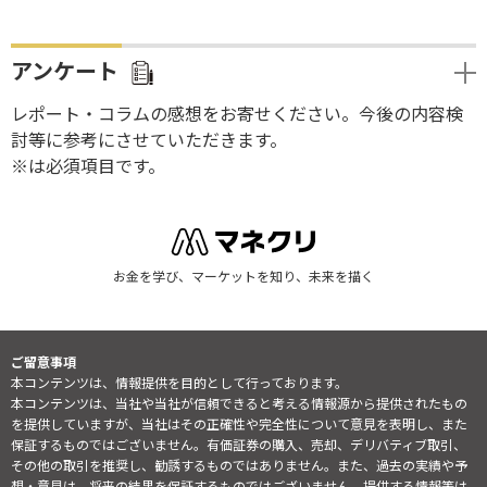
アンケート
レポート・コラムの感想をお寄せください。今後の内容検
討等に参考にさせていただきます。
※は必須項目です。
お金を学び、マーケットを知り、未来を描く
ご留意事項
本コンテンツは、情報提供を目的として行っております。
本コンテンツは、当社や当社が信頼できると考える情報源から提供されたもの
を提供していますが、当社はその正確性や完全性について意見を表明し、また
保証するものではございません。有価証券の購入、売却、デリバティブ取引、
その他の取引を推奨し、勧誘するものではありません。また、過去の実績や予
想・意見は、将来の結果を保証するものではございません。提供する情報等は