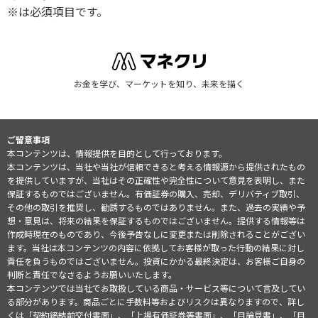
※は必須項目です。
お金を学び、マーケットを知り、未来を描く
ご留意事項
本コンテンツは、情報提供を目的として行っております。
本コンテンツは、当社や当社が信頼できると考える情報源から提供されたもの
を提供していますが、当社はその正確性や完全性について意見を表明し、また
保証するものではございません。有価証券の購入、売却、デリバティブ取引、
その他の取引を推奨し、勧誘するものではありません。また、過去の実績や予
想・意見は、将来の結果を保証するものではございません。提供する情報等は
作成時現在のものであり、今後予告なしに変更または削除されることがござい
ます。当社は本コンテンツの内容に依拠してお客様が取った行動の結果に対し
責任を負うものではございません。投資にかかる最終決定は、お客様ご自身の
判断と責任でなさるようお願いいたします。
本コンテンツでは当社でお取扱している商品・サービス等について言及してい
る部分があります。商品ごとに手数料等およびリスクは異なりますので、詳し
くは「契約締結前交付書面」、「上場有価証券等書面」、「目論見書」、「目