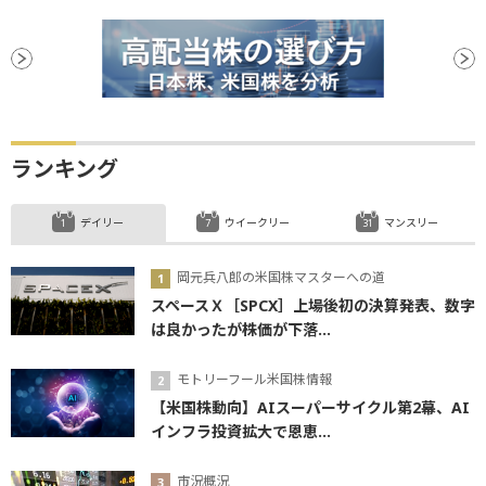
ランキング
デイリー
ウイークリー
マンスリー
岡元兵八郎の米国株マスターへの道
スペースＸ［SPCX］上場後初の決算発表、数字
は良かったが株価が下落...
モトリーフール米国株情報
【米国株動向】AIスーパーサイクル第2幕、AI
インフラ投資拡大で恩恵...
市況概況