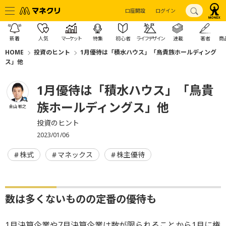
口座開設
ログイン
新着
人気
マーケット
特集
初心者
ライフデザイン
連載
著者
商
HOME
投資のヒント
1月優待は「積水ハウス」「鳥貴族ホールディング
ス」他
1月優待は「積水ハウス」「鳥貴
族ホールディングス」他
金山 敏之
投資のヒント
2023/01/06
株式
マネックス
株主優待
数は多くないものの定番の優待も
1月決算企業や7月決算企業は数が限られることから1月に権