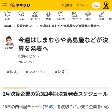
口座開設
ログイン
新着
人気
マーケット
特集
初心者
ライフデザイン
連載
著者
商
HOME
投資のヒント
今週はしまむらや高島屋などが決算を発表へ
今週はしまむらや高島屋などが決
算を発表へ
金山 敏之
投資のヒント
2022/12/23
株式
マネックス
決算
2月決算企業の第3四半期決算発表スケジュール
16日の西松屋チェーン(
7545
）を皮切りに小売り企業を中心