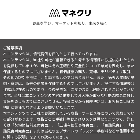
お金を学び、マーケットを知り、未来を描く
ご留意事項
本コンテンツは、情報提供を目的として行っております。
本コンテンツは、当社や当社が信頼できると考える情報源から提供されたもの
を提供していますが、当社はその正確性や完全性について意見を表明し、また
保証するものではございません。有価証券の購入、売却、デリバティブ取引、
その他の取引を推奨し、勧誘するものではありません。また、過去の実績や予
想・意見は、将来の結果を保証するものではございません。提供する情報等は
作成時現在のものであり、今後予告なしに変更または削除されることがござい
ます。当社は本コンテンツの内容に依拠してお客様が取った行動の結果に対し
責任を負うものではございません。投資にかかる最終決定は、お客様ご自身の
判断と責任でなさるようお願いいたします。
本コンテンツでは当社でお取扱している商品・サービス等について言及してい
る部分があります。商品ごとに手数料等およびリスクは異なりますので、詳し
くは「契約締結前交付書面」、「上場有価証券等書面」、「目論見書」、「目
論見書補完書面」または当社ウェブサイトの「
リスク・手数料などの重要事項
に関する説明
」をよくお読みください。