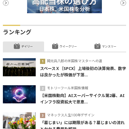
ランキング
デイリー
ウイークリー
マンスリー
岡元兵八郎の米国株マスターへの道
スペースＸ［SPCX］上場後初の決算発表、数字
は良かったが株価が下落...
モトリーフール米国株情報
【米国株動向】AIスーパーサイクル第2幕、AI
インフラ投資拡大で恩恵...
マネックス人生100年デザイン
「墓じまい」には期限がある？墓じまいの流れ
とかかる費用を解説