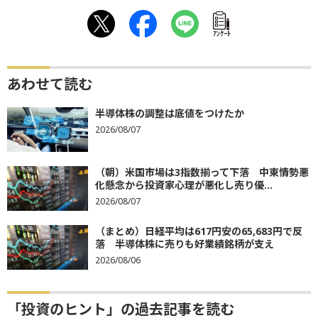
ｱﾝｹｰﾄ
あわせて読む
半導体株の調整は底値をつけたか
2026/08/07
（朝）米国市場は3指数揃って下落 中東情勢悪
化懸念から投資家心理が悪化し売り優...
2026/08/07
（まとめ）日経平均は617円安の65,683円で反
落 半導体株に売りも好業績銘柄が支え
2026/08/06
「投資のヒント」の過去記事を読む