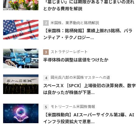
「墓じまい」には期限がある？墓じまいの流れ
とかかる費用を解説
米国株、業界動向と銘柄解説
【米国株：銘柄発掘】業績上振れ5銘柄、パラ
ンティア・テクノロジー...
ストラテジーレポート
半導体株の調整は底値をつけたか
岡元兵八郎の米国株マスターへの道
スペースＸ［SPCX］上場後初の決算発表、数字
は良かったが株価が下落...
モトリーフール米国株情報
【米国株動向】AIスーパーサイクル第2幕、AI
インフラ投資拡大で恩恵...