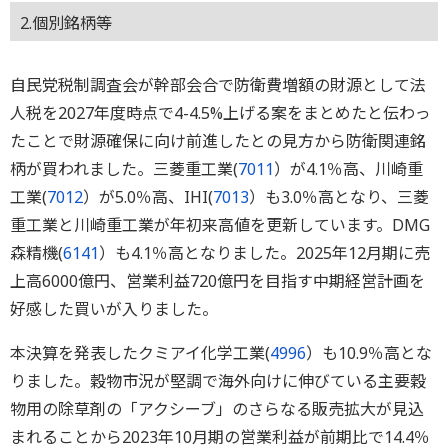
2.個別銘柄等
自民党税制調査会が幹部会合で防衛費増額の財源として法
人税を2027年度時点で4-4.5%上げる案をまとめたと伝わっ
たことで財源確保に向け前進したとの見方から防衛関連銘
柄が買われました。三菱重工業(
7011
）が4.1％高、川崎重
工業(
7012
）が5.0％高、IHI(
7013
）も3.0％高となり、三菱
重工業と川崎重工業が年初来高値を更新しています。DMG
森精機(
6141
）も4.1％高となりました。2025年12月期に売
上高6000億円、営業利益720億円を目指す中期経営計画を
好感した買いが入りました。
本決算を発表したクミアイ化学工業(
4996
）も10.9％高とな
りました。穀物市況が堅調で海外向けに伸びている主要穀
物用の除草剤の「アクシーブ」のさらなる販売拡大が見込
まれることから2023年10月期の営業利益が前期比で14.4％