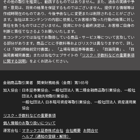
その他の取引を推奨し、勧誘するものではありません。また、過去の実績や予
想・意見は、将来の結果を保証するものではございません。提供する情報等は
作成時現在のものであり、今後予告なしに変更または削除されることがござい
ます。当社は本コンテンツの内容に依拠してお客様が取った行動の結果に対し
責任を負うものではございません。投資にかかる最終決定は、お客様ご自身の
判断と責任でなさるようお願いいたします。
本コンテンツでは当社でお取扱している商品・サービス等について言及してい
る部分があります。商品ごとに手数料等およびリスクは異なりますので、詳し
くは「契約締結前交付書面」、「上場有価証券等書面」、「目論見書」、「目
論見書補完書面」または当社ウェブサイトの「
リスク・手数料などの重要事項
に関する説明
」をよくお読みください。
金融商品取引業者 関東財務局長（金商）第165号
日本証券業協会、一般社団法人 第二種金融商品取引業協会、一般社
団法人 金融先物取引業協会、
一般社団法人 日本暗号資産等取引業協会、一般社団法人 資産運用業
協会
リスク・手数料などの重要事項
個人情報のお取り扱いについて
マネックス証券株式会社
会社概要
お問合せ
ヘルプ（通知の登録・解除）