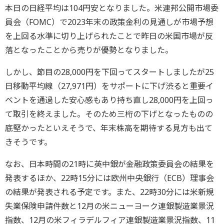
本日の日経平均は104円安となりました。米連邦公開市場委
員会（FOMC）で2023年末の政策金利の見通しが市場予想
を上回る水準に切り上げられたことで昨日の米国市場が反
落となったことから売りが優勢となりました。
しかし、節目の28,000円を下回ってスタートしましたが25
日移動平均線（27,971円）をサポートに下げ渋ると重要イ
ベントを通過した安心感もあり持ち直し28,000円を上回っ
て取引を終えました。そのため三桁の下げとなったものの
底堅かったといえそうで、年末株高を期待する見方も出て
きそうです。
なお、日本時間の21時に英中銀が金融政策委員会の結果を
発表するほか、22時15分には欧州中央銀行（ECB）理事会
の結果が発表される予定です。また、22時30分には米新規
失業保険申請件数と12月の米ニューヨーク連銀製造業景況
指数、12月の米フィラデルフィア連銀製造業景況指数、11