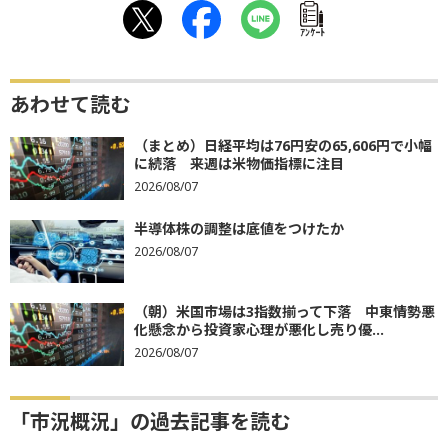
ｱﾝｹｰﾄ
あわせて読む
（まとめ）日経平均は76円安の65,606円で小幅
に続落 来週は米物価指標に注目
2026/08/07
半導体株の調整は底値をつけたか
2026/08/07
（朝）米国市場は3指数揃って下落 中東情勢悪
化懸念から投資家心理が悪化し売り優...
2026/08/07
「市況概況」の過去記事を読む