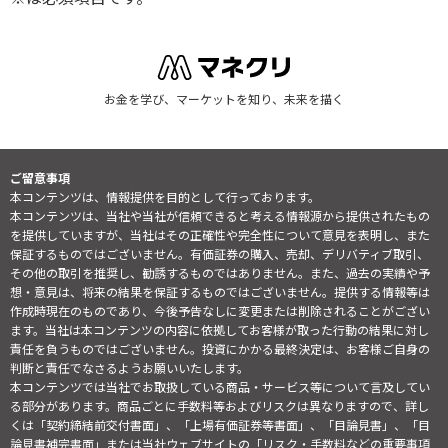
お金を学び、マーケットを知り、未来を描く
ご留意事項
本コンテンツは、情報提供を目的として行っております。
本コンテンツは、当社や当社が信頼できると考える情報源から提供されたもの
を提供していますが、当社はその正確性や完全性について意見を表明し、また
保証するものではございません。有価証券の購入、売却、デリバティブ取引、
その他の取引を推奨し、勧誘するものではありません。また、過去の実績や予
想・意見は、将来の結果を保証するものではございません。提供する情報等は
作成時現在のものであり、今後予告なしに変更または削除されることがござい
ます。当社は本コンテンツの内容に依拠してお客様が取った行動の結果に対し
責任を負うものではございません。投資にかかる最終決定は、お客様ご自身の
判断と責任でなさるようお願いいたします。
本コンテンツでは当社でお取扱している商品・サービス等について言及してい
る部分があります。商品ごとに手数料等およびリスクは異なりますので、詳し
くは「契約締結前交付書面」、「上場有価証券等書面」、「目論見書」、「目
論見書補完書面」または当社ウェブサイトの「
リスク・手数料などの重要事項