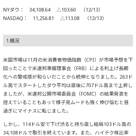
NYダウ： 34,108.64 △103.60 （12/13）
NASDAQ： 11,256.81 △113.08 （12/13）
1.概況
米国市場は11月の米消費者物価指数（CPI）が市場予想を下
回ったことで米連邦準備理事会（FRB）による利上げ長期
化への警戒感が和らいだことから続伸となりました。263ド
ル高でスタートしたダウ平均は直後に707ドル高まで上昇し
ましたが、米連邦公開市場委員会（FOMC）の結果発表を
控えていることもあって様子見ムードも強く伸び悩むと昼
過ぎにマイナスに転じました。
しかし、114ドル安で下げ渋ると持ち直し結局103ドル高の
34,108ドルで取引を終えています。また、ハイテク株比率