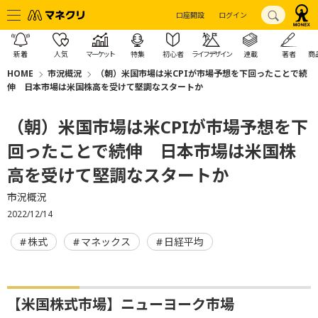
口座開設
ログイン
新着
人気
マーケット
特集
初心者
ライフデザイン
連載
著者
商
HOME
市況概況
（朝）米国市場は米CPIが市場予想を下回ったことで続
伸 日本市場は米国株高を受けて堅調なスタートか
（朝）米国市場は米CPIが市場予想を下
回ったことで続伸 日本市場は米国株
高を受けて堅調なスタートか
市況概況
2022/12/14
株式
マネックス
日経平均
【米国株式市場】ニューヨーク市場