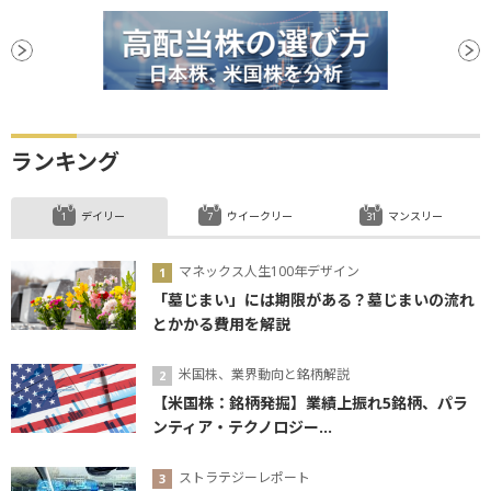
ランキング
デイリー
ウイークリー
マンスリー
マネックス人生100年デザイン
「墓じまい」には期限がある？墓じまいの流れ
とかかる費用を解説
米国株、業界動向と銘柄解説
【米国株：銘柄発掘】業績上振れ5銘柄、パラ
ンティア・テクノロジー...
ストラテジーレポート