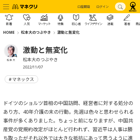
口座開設
ログイン
新着
人気
マーケット
特集
初心者
ライフデザイン
連載
著者
商
HOME
松本大のつぶやき
激動と無変化
激動と無変化
松本大のつぶやき
松本 大
2022/11/07
マネックス
ドイツのショルツ首相の中国訪問、経営者に対する処分の
あり方、40年介護の末の行動。先週は色々と思わせられる
事件が多くありました。ちょっと前になりますが、中国共
産党の党規約改定がほとんど行われず、習近平は人事は勝
ち取ったがそれ以外では大きな抵抗にあって思うように進