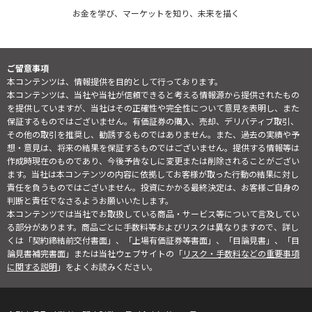
お金を学び、マーケットを知り、未来を描く
ご留意事項
本コンテンツは、情報提供を目的として行っております。
本コンテンツは、当社や当社が信頼できると考える情報源から提供されたもの
を提供していますが、当社はその正確性や完全性について意見を表明し、また
保証するものではございません。有価証券の購入、売却、デリバティブ取引、
その他の取引を推奨し、勧誘するものではありません。また、過去の実績や予
想・意見は、将来の結果を保証するものではございません。提供する情報等は
作成時現在のものであり、今後予告なしに変更または削除されることがござい
ます。当社は本コンテンツの内容に依拠してお客様が取った行動の結果に対し
責任を負うものではございません。投資にかかる最終決定は、お客様ご自身の
判断と責任でなさるようお願いいたします。
本コンテンツでは当社でお取扱している商品・サービス等について言及してい
る部分があります。商品ごとに手数料等およびリスクは異なりますので、詳し
くは「契約締結前交付書面」、「上場有価証券等書面」、「目論見書」、「目
論見書補完書面」または当社ウェブサイトの「
リスク・手数料などの重要事項
に関する説明
」をよくお読みください。