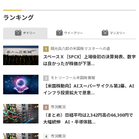
ランキング
デイリー
ウイークリー
マンスリー
岡元兵八郎の米国株マスターへの道
スペースＸ［SPCX］上場後初の決算発表、数字
は良かったが株価が下落...
モトリーフール米国株情報
【米国株動向】AIスーパーサイクル第2幕、AI
インフラ投資拡大で恩恵...
市況概況
（まとめ）日経平均は2,342円高の66,300円で
大幅続伸 AI・半導体銘...
市況概況