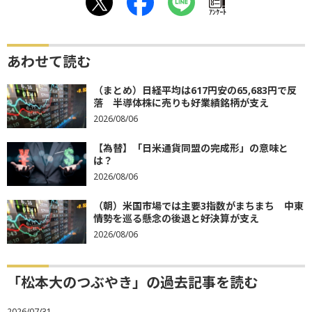
ｱﾝｹｰﾄ
あわせて読む
（まとめ）日経平均は617円安の65,683円で反
落 半導体株に売りも好業績銘柄が支え
2026/08/06
【為替】「日米通貨同盟の完成形」の意味と
は？
2026/08/06
（朝）米国市場では主要3指数がまちまち 中東
情勢を巡る懸念の後退と好決算が支え
2026/08/06
「松本大のつぶやき」の過去記事を読む
2026/07/31