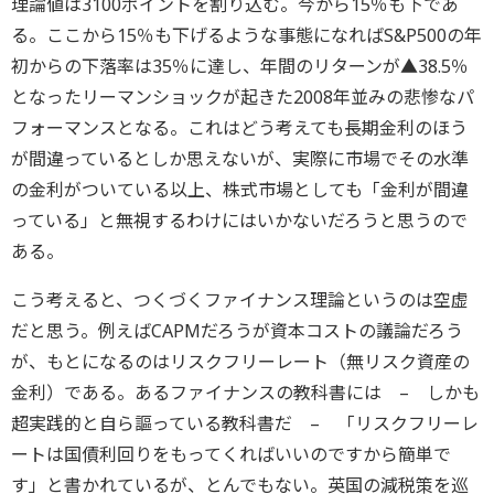
理論値は3100ポイントを割り込む。今から15％も下であ
る。ここから15％も下げるような事態になればS&P500の年
初からの下落率は35％に達し、年間のリターンが▲38.5％
となったリーマンショックが起きた2008年並みの悲惨なパ
フォーマンスとなる。これはどう考えても長期金利のほう
が間違っているとしか思えないが、実際に市場でその水準
の金利がついている以上、株式市場としても「金利が間違
っている」と無視するわけにはいかないだろうと思うので
ある。
こう考えると、つくづくファイナンス理論というのは空虚
だと思う。例えばCAPMだろうが資本コストの議論だろう
が、もとになるのはリスクフリーレート（無リスク資産の
金利）である。あるファイナンスの教科書には – しかも
超実践的と自ら謳っている教科書だ – 「リスクフリーレ
ートは国債利回りをもってくればいいのですから簡単で
す」と書かれているが、とんでもない。英国の減税策を巡