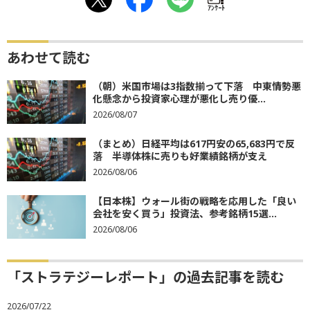
ｱﾝｹｰﾄ
あわせて読む
（朝）米国市場は3指数揃って下落 中東情勢悪
化懸念から投資家心理が悪化し売り優...
2026/08/07
（まとめ）日経平均は617円安の65,683円で反
落 半導体株に売りも好業績銘柄が支え
2026/08/06
【日本株】ウォール街の戦略を応用した「良い
会社を安く買う」投資法、参考銘柄15選...
2026/08/06
「ストラテジーレポート」の過去記事を読む
2026/07/22