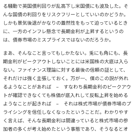
る騒動で英国債利回りが乱高下し米国債にも波及した。そ
んな国債の利回りをリスクフリーとしていいのかどうか。
しかも景気後退がかなりの蓋然性をもって迫っているとき
に、一方のインフレ懸念で長期金利が上昇するというの
は、債券市場のミスプライスではないのだろうか。
まあ、そんなこと言ってもしかたない。兎にも角にも、長
期金利がピークアウトしないことには米国株の大底は入ら
ない。ファイナンス理論に対する最後の信頼の証として、
それだけは強く主張しておく。万が一、僕のこの説が外れ
るようなことがあれば – すなわち長期金利のピークアウ
トが確認できなくても株価が底入れして反転上昇を始める
ようなことが起きれば – それは株式市場が債券市場のプ
ライシングを信任しなくなったということだ。わかりやす
く言えば、そんな長期金利は間違っていると株式市場の参
加者の多くが考え始めたという事態であり、そうなるとオ