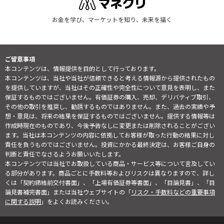
お金を学び、マーケットを知り、未来を描く
ご留意事項
本コンテンツは、情報提供を目的として行っております。
本コンテンツは、当社や当社が信頼できると考える情報源から提供されたもの
を提供していますが、当社はその正確性や完全性について意見を表明し、また
保証するものではございません。有価証券の購入、売却、デリバティブ取引、
その他の取引を推奨し、勧誘するものではありません。また、過去の実績や予
想・意見は、将来の結果を保証するものではございません。提供する情報等は
作成時現在のものであり、今後予告なしに変更または削除されることがござい
ます。当社は本コンテンツの内容に依拠してお客様が取った行動の結果に対し
責任を負うものではございません。投資にかかる最終決定は、お客様ご自身の
判断と責任でなさるようお願いいたします。
本コンテンツでは当社でお取扱している商品・サービス等について言及してい
る部分があります。商品ごとに手数料等およびリスクは異なりますので、詳し
くは「契約締結前交付書面」、「上場有価証券等書面」、「目論見書」、「目
論見書補完書面」または当社ウェブサイトの「
リスク・手数料などの重要事項
に関する説明
」をよくお読みください。