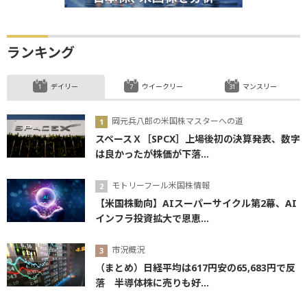
ランキング
デイリー
ウイークリー
マンスリー
岡元兵八郎の米国株マスターへの道
スペースＸ［SPCX］上場後初の決算発表、数字
は良かったが株価が下落...
モトリーフール米国株情報
【米国株動向】AIスーパーサイクル第2幕、AI
インフラ投資拡大で恩恵...
市況概況
（まとめ）日経平均は617円安の65,683円で反
落 半導体株に売りも好...